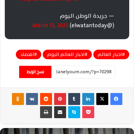
— جريدة الوطن اليوم
March 13, 2023
(@elwatantoday)
اخبار العالم
اخبار العالم اليوم
اقتصاد
نسخ الرابط
فيسبوك
‫X
لينكدإن
‏Tumblr
بينتيريست
‏Reddit
‏VKontakte
Odnoklassniki
‫Pocket
سكايب
مشاركة عبر البريد
طباعة