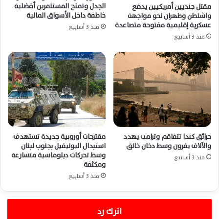
الجدل وتمنح المستثمرين أفضلية
مقتل جنديين أمريكيين يدفع
خاطفة داخل الأسواق المالية
واشنطن وطهران نحو مواجهة
عسكرية إقليمية مفتوحة متصاعدة
منذ 3 أسابيع
منذ 3 أسابيع
حرائق كندا تتفاقم وترامب يهدد
مقترحات أوروبية جديدة تستهدف
والآلاف يفرون وسط دخان خانق
استبدال اليونيفيل بجنوب لبنان
وسط تحركات دبلوماسية متسارعة
منذ 3 أسابيع
ومكثفة
منذ 3 أسابيع
اترك رد