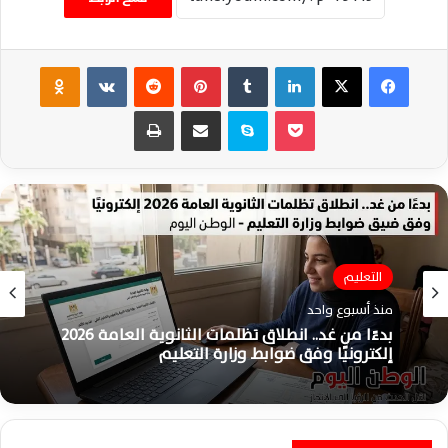
فيسبوك
‫X
لينكدإن
‏Tumblr
بينتيريست
‏Reddit
‏VKontakte
Odnoklassniki
‫Pocket
سكايب
مشاركة عبر البريد
طباعة
التعليم
التعليم
منذ أسبوع واحد
منذ أسبوع واحد
بدءًا من غد.. انطلاق تظلمات الثانوية العامة 2026
إلكترونيًا وفق ضوابط وزارة التعليم
أسماء أوائل الثانوية العامة 2026 بالشعبة الأدبية