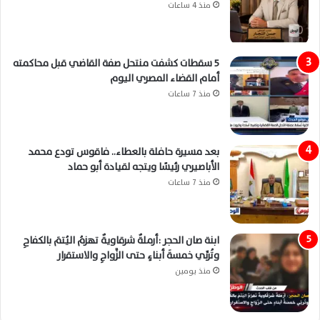
منذ 4 ساعات
5 سقطات كشفت منتحل صفة القاضي قبل محاكمته
أمام القضاء المصري اليوم
منذ 7 ساعات
بعد مسيرة حافلة بالعطاء.. فاقوس تودع محمد
الأباصيري رئيسًا ويتجه لقيادة أبو حماد
منذ 7 ساعات
ابنة صان الحجر :أرملةٌ شرقاويةٌ تهزمُ اليُتمَ بالكفاحِ
وتُربِّي خمسةَ أبناءٍ حتى الزَّواجِ والاستقرار
منذ يومين