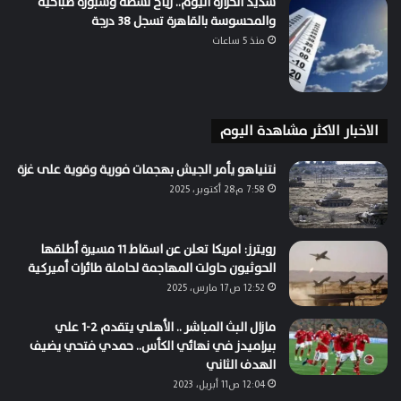
شديد الحرارة اليوم.. رياح نشطة وشبورة صباحية
والمحسوسة بالقاهرة تسجل 38 درجة
منذ 5 ساعات
الاخبار الاكثر مشاهدة اليوم
نتنياهو يأمر الجيش بهجمات فورية وقوية على غزة
7:58 م28 أكتوبر، 2025
رويترز: امريكا تعلن عن اسقاط 11 مسيرة أطلقها
الحوثيون حاولت المهاجمة لحاملة طائرات أميركية
12:52 ص17 مارس، 2025
مازال البث المباشر .. الأهلي يتقدم 2-1 علي
بيراميدز في نهائي الكأس.. حمدي فتحي يضيف
الهدف الثاني
12:04 ص11 أبريل، 2023