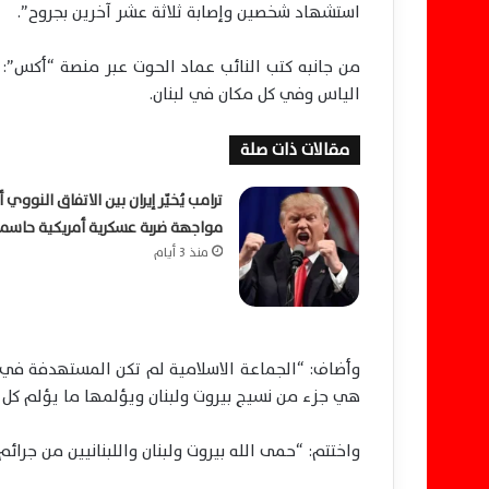
استشهاد شخصين وإصابة ثلاثة عشر آخرين بجروح”.
من جانبه كتب النائب عماد الحوت عبر منصة “أكس”: 
الياس وفي كل مكان في لبنان.
مقالات ذات صلة
ترامب يُخيّر إيران بين الاتفاق النووي أ
مواجهة ضربة عسكرية أمريكية حاسم
منذ 3 أيام
وأضاف: “الجماعة الاسلامية لم تكن المستهدفة في ه
هي جزء من نسيج بيروت ولبنان ويؤلمها ما يؤلم كل ب
واختتم: “حمى الله بيروت ولبنان واللبنانيين من جرائ