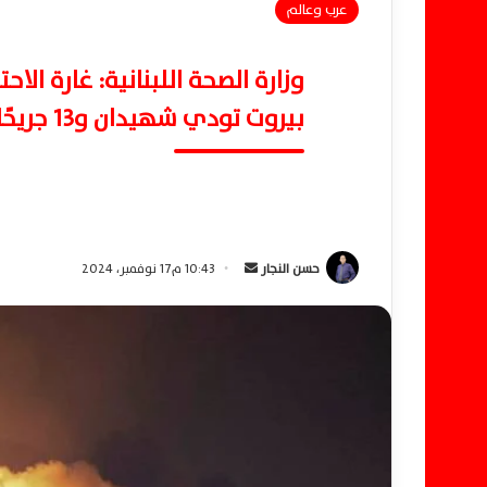
عرب وعالم
وزارة الصحة اللبنانية: غارة الا
بيروت تودي شهيدان و13 جريحًا
حسن النجار
أ
10:43 م17 نوفمبر، 2024
ر
س
ل
ب
ر
ي
د
ا