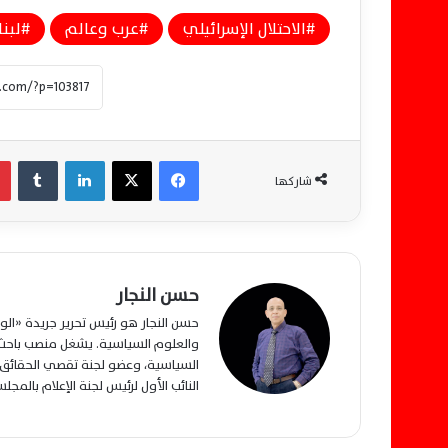
الاحتلال الإسرائيلي
عرب وعالم
لبنا
فيسبوك
‫X
لينكدإن
‏Tumblr
شاركها
حسن النجار
حسن النجار هو رئيس تحرير جريدة «ا
والعلوم السياسية. يشغل منصب باحث م
السياسية، وعضو لجنة تقصي الحقائق ب
النائب الأول لرئيس لجنة الإعلام بالمج