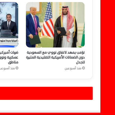
ل
ي
و
م
.
.
ي
ح
س
ترامب يمهد لاتفاق نووي مع السعودية
ضربات أميرك
م
دون الضمانات الأمريكية التقليدية المثيرة
عسكرية ونووي
ا
للجدل
مناطق
ل
منذ أسبوعين
منذ أسبوعي
ج
د
ل
ح
و
ل
ت
ع
و