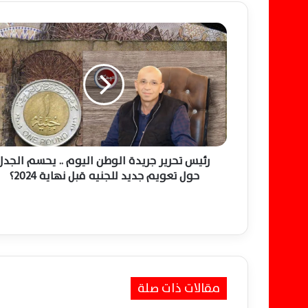
ر
ئ
ي
س
ت
ح
ر
ي
ر
ج
رئيس تحرير جريدة الوطن اليوم .. يحسم الجدل
ر
حول تعويم جديد للجنيه قبل نهاية 2024؟
ي
د
ة
ا
ل
و
ط
مقالات ذات صلة
ن
ا