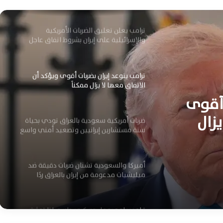
اليوم
ترامب يعلن تعليق الضربات الأمريكية
والإسرائيلية على إيران بشروط اتفاق عاجل
وشامل
ترامب يتوعد إيران بضربات أقوى ويؤكد أن
الاتفاق معها لا يزال ممكناً
 أقوى
يزال
ضربات أمريكية سعودية بالعراق تودي بحياة
ستة مستشارين إيرانيين وتصعيد أمني واسع
أميركا والسعودية تشنان ضربات دقيقة ضد
ميليشيات مدعومة من إيران بالعراق ردًا
ترامب يلوح بعمل عسكري حاسم إذا تعثرت
مفاوضات واشنطن مع إيران مجددًا