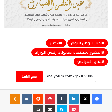
اخبار الوطن اليوم
الاخبار
الدكتور مصطفي مدبولي رئيس الوزراء
مني السباعي
نسخ الرابط
فيسبوك
‫X
لينكدإن
‏Tumblr
بينتيريست
‏Reddit
‏VKontakte
Odnoklassniki
‫Pocket
سكايب
مشاركة عبر البريد
طباعة