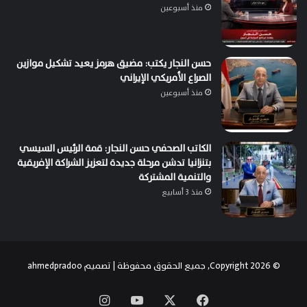
منذ أسبوعين
حسن النجار يكتب: مضيق هرمز يعيد تشكيل موازين
الصراع الأمريكي الإيراني
منذ أسبوعين
الكاتب الصحفي حسن النجار: قمة الرئيس السيسي
بتنزانيا تدشن مرحلة جديدة لتعزيز الشراكة الإفريقية
والتنمية المشتركة
منذ 3 أسابيع
© Copyright 2026, جميع الحقوق محفوظة | تصميم
ahmedpradoo
‫X
فيسبوك
‫YouTube
انستقرام