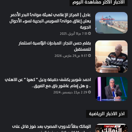
الاخبار الاكثر مشاهدة اليوم
عاجل | المركز الإعلامي لهيئة موانئ البحر الأحمر
يعلن إغلاق موانئ السويس البحرية لسوء الأحوال
الجوية
7:51 م13 أبريل، 2025
بقلم حسن النجار: المبادرات الرئاسية استثمار
للمستقبل
9:37 ص29 مارس، 2026
احمد شوبير يكشف حقيقة رحيل ” كهربا ” عن الاهلي
.. و هل إمام عاشور باق مع الفريق .
2:29 م22 ديسمبر، 2024
اخر الاخبار الرياضية
الزمالك بطلاً للدوري المصري بعد فوز قاتل على