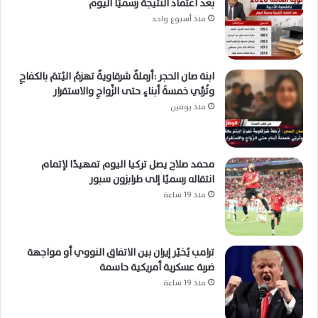
بعد اعتماد النتيجة رسميًا اليوم
منذ أسبوع واحد
ابنة صان الحجر :أرملةٌ شرقاويةٌ تهزمُ اليُتمَ بالكفاحِ
وتُربِّي خمسةَ أبناءٍ حتى الزَّواجِ والاستقرار
منذ يومين
محمد صلاح يصل تركيا اليوم تمهيدًا لإتمام
انتقاله رسميًا إلى طرابزون سبور
منذ 19 ساعة
ترامب يُخيّر إيران بين الاتفاق النووي أو مواجهة
ضربة عسكرية أمريكية حاسمة
منذ 19 ساعة