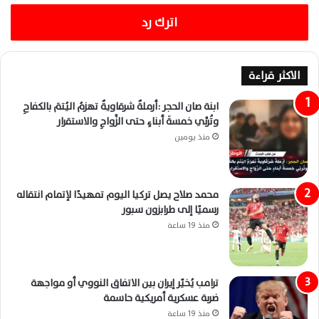
اترك رد
الاكثر قراءة
ابنة صان الحجر :أرملةٌ شرقاويةٌ تهزمُ اليُتمَ بالكفاحِ
وتُربِّي خمسةَ أبناءٍ حتى الزَّواجِ والاستقرار
منذ يومين
محمد صلاح يصل تركيا اليوم تمهيدًا لإتمام انتقاله
رسميًا إلى طرابزون سبور
منذ 19 ساعة
ترامب يُخيّر إيران بين الاتفاق النووي أو مواجهة
ضربة عسكرية أمريكية حاسمة
منذ 19 ساعة