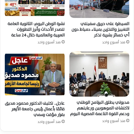
السيطرة على حريق سفينتي
نشرة الوطن اليوم: الثانوية العامة
التغييز والتخزين بميناء دمياط دون
تتصدر الأحداث وأبرز التطورات
أي خسائر بشرية تذكر
العربية والعالمية خلال 24 ساعة
منذ أسبوع واحد
منذ أسبوع واحد
مدبولي يطلق البرنامج الوطني
عاجل.. تكليف الدكتور محمود صديق
لاكتشاف الموهوبين ورعايتهم
قائمًا بأعمال رئيس جامعة الأزهر
ودعم القوة الناعمة المصرية اليوم
بقرار مؤقت رسمي
منذ أسبوع واحد
منذ أسبوع واحد