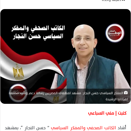
س
ل
ب
ر
ي
د
ا
إ
ل
ك
ت
ر
و
المفكر السياسي حسن النجار: مشهد اصطفاف المصريين رسالة دعم وتأييد مطلقة
ن
لقيادتنا الرشيدة
ي
ا
كتبت | مني السباعي
أشاد
الكاتب الصحفي والمفكر السياسي
” حسن النجار “، بمشهد