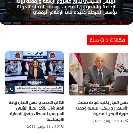
الرئيس السيسي يتابع مشروع أرشفة ورقمنة تراث
الإذاعة والتلفزيون المصري.. وحسن النجار: الدولة
تؤسس لمرحلة جديدة في الإعلام الرقمي
مقالات ذات صلة
حسن النجار يكتب: قيادة صنعت
الكاتب الصحفي حسن النجار: زيادة
الاستقرار ورسخت التنمية وحمت
المعاشات تؤكد انحياز الرئيس
هوية الوطن المصرية
السيسي للبسطاء وتعزز الحماية
الاجتماعية
6:49 م1 يوليو، 2026
5:01 م26 يونيو، 2026