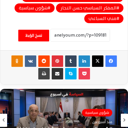
المفكر السياسي حسن النجار
شؤون سياسية
مني السباعي
نسخ الرابط
فيسبوك
‫X
لينكدإن
‏Tumblr
بينتيريست
‏Reddit
‏VKontakte
Odnoklassniki
‫Pocket
سكايب
مشاركة عبر البريد
طباعة
شؤون سياسية
منذ أسبوعين