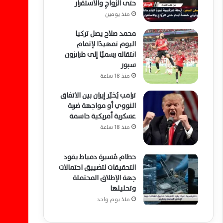
حتى الزَّواجِ والاستقرار
منذ يومين
محمد صلاح يصل تركيا
اليوم تمهيدًا لإتمام
انتقاله رسميًا إلى طرابزون
سبور
منذ 18 ساعة
ترامب يُخيّر إيران بين الاتفاق
النووي أو مواجهة ضربة
عسكرية أمريكية حاسمة
منذ 18 ساعة
حطام مُسيرة دمياط يقود
التحقيقات لتضييق احتمالات
جهة الإطلاق المحتملة
وتحليلها
منذ يوم واحد