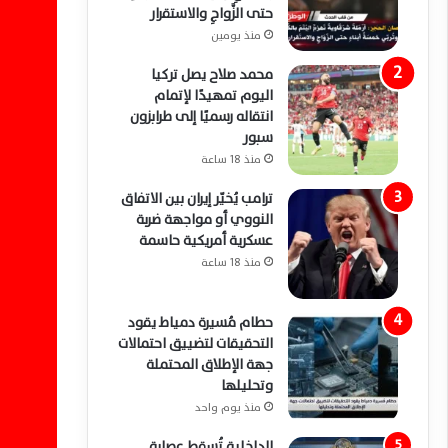
حتى الزَّواجِ والاستقرار
منذ يومين
محمد صلاح يصل تركيا
اليوم تمهيدًا لإتمام
انتقاله رسميًا إلى طرابزون
سبور
منذ 18 ساعة
ترامب يُخيّر إيران بين الاتفاق
النووي أو مواجهة ضربة
عسكرية أمريكية حاسمة
منذ 18 ساعة
حطام مُسيرة دمياط يقود
التحقيقات لتضييق احتمالات
جهة الإطلاق المحتملة
وتحليلها
منذ يوم واحد
الداخلية تُسقط عصابة