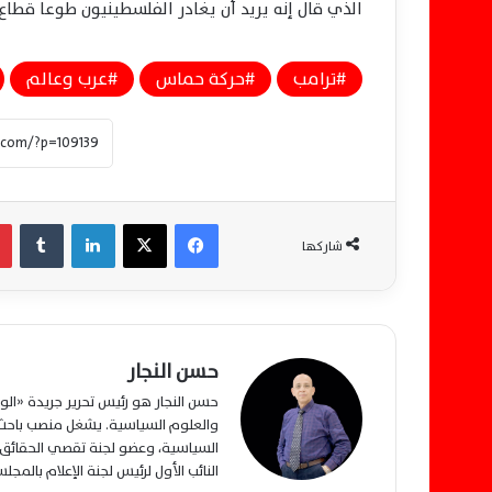
الذي قال إنه يريد أن يغادر الفلسطينيون طوعا قطاع 
ترامب
حركة حماس
عرب وعالم
فيسبوك
‫X
لينكدإن
‏Tumblr
شاركها
حسن النجار
حسن النجار هو رئيس تحرير جريدة «ا
والعلوم السياسية. يشغل منصب باحث م
السياسية، وعضو لجنة تقصي الحقائق ب
النائب الأول لرئيس لجنة الإعلام بالمج