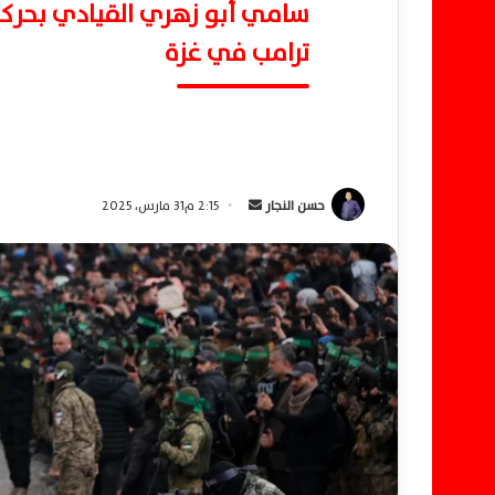
سامي أبو زهري القيادي بحرك
ترامب في غزة
حسن النجار
أ
2:15 م31 مارس، 2025
ر
س
ل
ب
ر
ي
د
ا
إ
ل