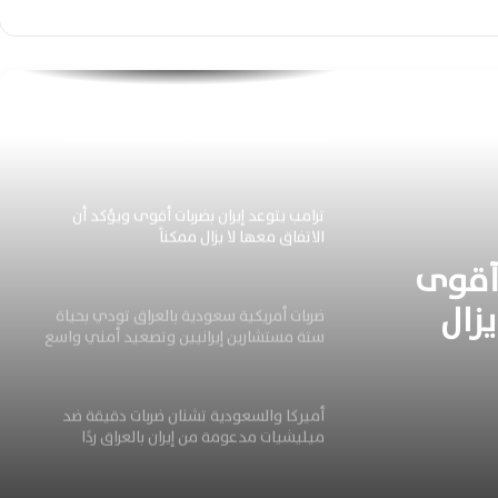
ضربات أميركية جديدة تستهدف بحرية الحرس
الثوري وتوسع التصعيد العسكري داخل إيران
اليوم
ترامب يعلن تعليق الضربات الأمريكية
والإسرائيلية على إيران بشروط اتفاق عاجل
وشامل
ترامب يتوعد إيران بضربات أقوى ويؤكد أن
الاتفاق معها لا يزال ممكناً
 أقوى
يزال
ضربات أمريكية سعودية بالعراق تودي بحياة
ستة مستشارين إيرانيين وتصعيد أمني واسع
أميركا والسعودية تشنان ضربات دقيقة ضد
ميليشيات مدعومة من إيران بالعراق ردًا