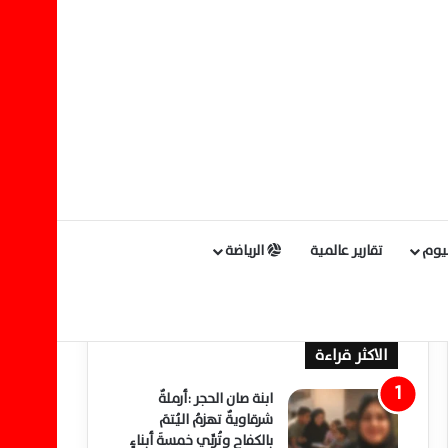
ليوم
تقارير عالمية
الرياضة
الاكثر قراءة
ابنة صان الحجر :أرملةٌ
شرقاويةٌ تهزمُ اليُتمَ
بالكفاحِ وتُربِّي خمسةَ أبناءٍ