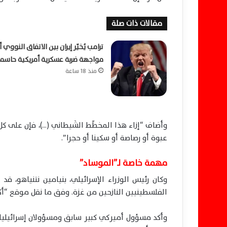
مقالات ذات صلة
ترامب يُخيّر إيران بين الاتفاق النووي أ
مواجهة ضربة عسكرية أمريكية حاسم
منذ 18 ساعة
وأضاف “إزاء هذا المخطّط الشَيطاني (…)، فإن على كل
عبوة أو رصاصة أو سكينا أو حجرا”.
مهمة خاصة لـ”الموساد”
وكان رئيس الوزراء الإسرائيلي، بنيامين نتنياهو، 
الفلسطينيين النازحين من غزة. وفق ما نقل موقع “
وأكد مسؤول أميركي كبير سابق ومسؤولان إسرائيليان