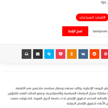
غزة.
مني السباعي
الجيش الأميركي يعزز حصار إيران ويعيد توجيه
سفن ويعطل ناقلة في الخليج
نسخ الرابط
ترامب يتوعد إيران بهجوم واسع ويؤكد توقف
بينتيريست
‏Reddit
‏VKontakte
Odnoklassniki
‫Pocket
سكايب
مشاركة عبر البريد
طباعة
الضربات ليس تراجعًا أمريكيًا مؤقتًا
الجيش الأمريكي يؤكد استمرار الحصار البحري
على إيران واعتراض سفن تجارية مخالفة بالكامل
لوطن اليوم» الإخبارية، وكاتب صحفي ومفكر سياسي متخصص في الاقتصاد
واشنطن تدرس أخطر عملية عسكرية للاستيلاء
شارك بمركز الدراسات السياسية والاستراتيجية، وعضو المكتب الفني للشؤون
على اليورانيوم الإيراني المخصب وسط تصعيد
متسارع
التحالف المدني لحقوق الإنسان لدى جامعة الدول العربية. كما يتولى منصب
لس الأعلى لحقوق الإنسان الدولية.