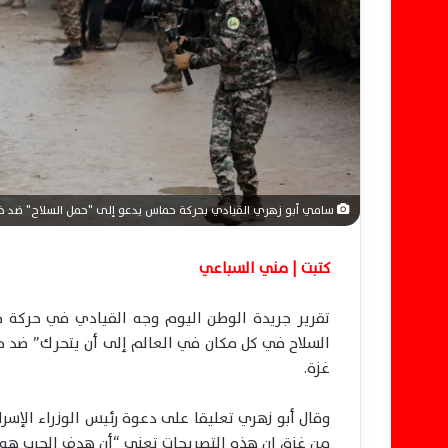
ك
ت
ر
و
ن
ي
ا
سامي أبو زهري القيادي بحركة حماس يدعو إلى "حمل السلاح" ضد خ
كتبت | مني السباعي
تقرير جريدة الوطن اليوم وجه القيادي في حركة 
السلاح في كل مكان في العالم إلى أن يتحرك” ضد خ
غزة.
وقال أبو زهري تعليقا على دعوة رئيس الوزراء الإسرا
من غزة، إن هذه التصريحات تعني “أن هدف الحرب هو 