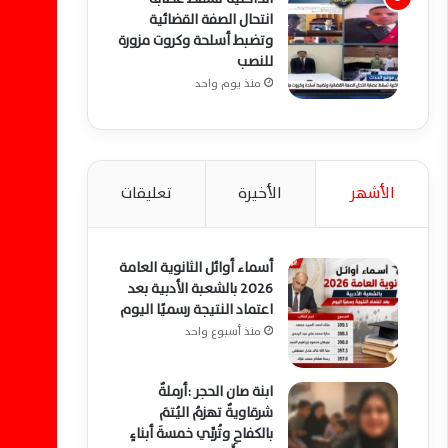
انتحال الصفة القضائية
وتضبط أسلحة وكروت مزورة
للنصب
منذ يوم واحد
الأشهر
الأخيرة
تعليقات
أسماء أوائل الثانوية العامة
2026 بالشعبة الأدبية بعد
اعتماد النتيجة رسميًا اليوم
منذ أسبوع واحد
ابنة صان الحجر :أرملةٌ
شرقاويةٌ تهزمُ اليُتمَ
بالكفاحِ وتُربِّي خمسةَ أبناءٍ