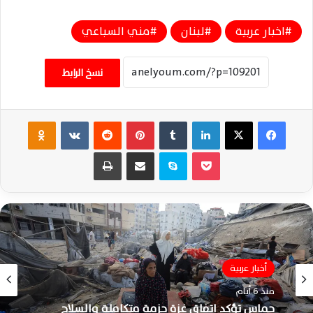
اخبار عربية
لبنان
مني السباعي
نسخ الرابط
فيسبوك
‫X
لينكدإن
‏Tumblr
بينتيريست
‏Reddit
‏VKontakte
Odnoklassniki
‫Pocket
سكايب
مشاركة عبر البريد
طباعة
أخبار عربية
منذ 6 أيام
حماس تؤكد اتفاق غزة حزمة متكاملة والسلاح