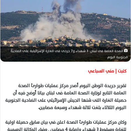
ر
ي
د
ا
إ
ل
ك
ت
الصحة العامة فى لبنان: 3 شهداء و7 جرحى فى الغارة الإسرائيلية على الضاحية
ر
الجنوبية اليوم
و
كتبت | مني السباعي
ن
ي
ا
تقرير جريدة الوطن اليوم أصدر مركز عمليات طوارئ الصحة
العامة التابع لوزارة الصحة العامة فى لبنان بيانا أوضح فيه أن
حصيلة الغارة التى شنها الجيش الإسرائيلي على الضاحية الجنوبية
اليوم الثلاثاء بلغت ثلاثة شهداء وسبعة مصابين،
وكان مركز عمليات طوارئ الصحة اعلن في بيان سابق حصيلة اولية
للغارة وسقوط 3 شهداء وإصابة 4 مصابين . وفق الوكالة الرسمية