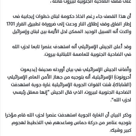
على قصف الضاحية الجنوبية لبيروت قائلةً ،
أن هذا القصف جاء رغم اتخاذ حكومة لبنان خطوات إيجابية فى
إطار اتفاق وقف إطلاق النار ودعت إلى ضرورةة تطبيق القرار 1701
واكدت أنه السبيل الوحيد الممكن لحل الأزمة بين لبنان وإسرائيل
وقد أعلن الجيش الإسرائيلي أنه استهدف عنصرا تابعا لحزب الله
في الضاحية الجنوبية للعاصمة اللبنانية بيروت.
وأضاف الجيش الإسرائيلي في بيان أوردته صحيفة (يديعوت
أحرونوت) الإسرائيلية، أنه بتوجيه من جهاز الأمن العام الإسرائيلي
(الشاباك)، شنت القوات الجوية الإسرائيلية غارة جوية استهدفت
الضاحية الجنوبية لبيروت، الذي قال الجيش “إنها معقل رئيسي
لحزب الله”.
وذكر البيان أن الغارة الجوية استهدفت عنصرا لحزب الله قام مؤخرا
بتوجيه عناصر من حركة حماس وساعدهم في التخطيط لهجوم
كبير وشيك.