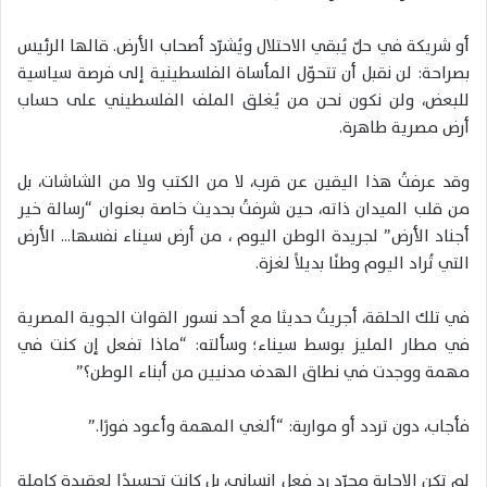
أو شريكة في حلّ يُبقي الاحتلال ويُشرّد أصحاب الأرض. قالها الرئيس
بصراحة: لن نقبل أن تتحوّل المأساة الفلسطينية إلى فرصة سياسية
للبعض، ولن نكون نحن من يُغلق الملف الفلسطيني على حساب
أرض مصرية طاهرة.
وقد عرفتُ هذا اليقين عن قرب، لا من الكتب ولا من الشاشات، بل
من قلب الميدان ذاته، حين شرفتُ بحديث خاصة بعنوان “رسالة خير
أجناد الأرض” لجريدة الوطن اليوم ، من أرض سيناء نفسها… الأرض
التي تُراد اليوم وطنًا بديلاً لغزة.
في تلك الحلقة، أجريتُ حديثا مع أحد نسور القوات الجوية المصرية
في مطار المليز بوسط سيناء؛ وسألته: “ماذا تفعل إن كنت في
مهمة ووجدت في نطاق الهدف مدنيين من أبناء الوطن؟”
فأجاب، دون تردد أو مواربة: “ألغي المهمة وأعود فورًا.”
لم تكن الإجابة مجرّد رد فعل إنساني، بل كانت تجسيدًا لعقيدة كاملة