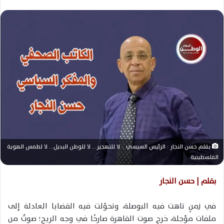
ر
س
ل
ب
ر
ي
د
ا
إ
ل
ك
ت
بقلم حسن النجار : الرئيس السيسي .. لا للتهجير… لا للوطن البديل… لا لطمس الهوية
ر
الفلسطينية
و
ن
بقلم | حسن النجار
ي
ا
في زمنٍ تاهت فيه البوصلة، وتحوّلت فيه القضايا العادلة إلى
ملفات مؤجلة، خرج صوت القاهرة صارخًا في وجه الريح؛ صوتٌ من