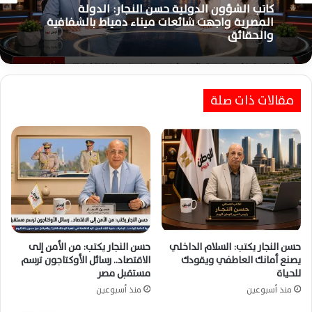
منذ 7 أيام
منذ 7 أيام
حسن النجار: وعي الدولة والإعلام الوطني أسقطا
كاتب الشؤون الدولية حسن النجار: الدولة
رهانات التشكيك واستغلال حادث ميناء دمياط
المصرية واجهت شائعات ميناء دمياط بالشفافية
بالكامل
والحقائق
مقالات ذات صلة
حسن النجار يكتب: السلام الداخلي
حسن النجار يكتب: من الأمن إلى
يصنع أمانك العاطفي ويقودك
الاقتصاد.. رسائل الأوكتاجون ترسم
للحياة
مستقبل مصر
منذ أسبوعين
منذ أسبوعين