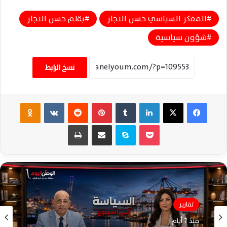
المفكر السياسي حسن النجار
بقلم حسن النجار
شؤون سياسية
نسخ الرابط
فيسبوك
‫X
لينكدإن
‏Tumblr
بينتيريست
‏Reddit
‏VKontakte
Odnoklassniki
‫Pocket
سكايب
مشاركة عبر البريد
طباعة
شؤون سياسية
تقارير