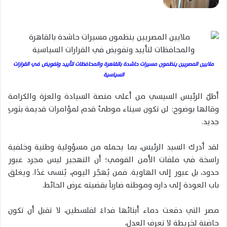
ملايين المصريين ينظمون مسيرات حاشدة بالقاهرة والمحافظات لتأييد وتفويض في القرارات
السياسية
أطلّ الرئيس السيسي من أعلى منصة السيادة والعزة والكرامة
وقالها بوضوح: لن تكون سيناء موطئ قدم لمؤامرات قديمة بثوبٍ
جديد.
لقد أدرك السيد الرئيس، بما يحمله من مسؤولية وطنية وخلفية
راسخة في ملفات الأمن القومي؛ أن التهجير ليس مجرد عبور
حدود، بل عبور إلى الهاوية. فمن يُهجّر اليوم، يُنسى غدًا. ويغلق
باب العودة إلى داره وموطنه ضارباً بقضيته عرض الحائط.
مصر التي دفعت دماء أبنائها فداءً لفلسطين، لا تقبل أن تكون
حاضنة لخريطة لا تعرف العدل،