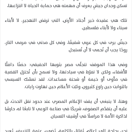
تسكن وجدان جيشٍ يعرف أن مهمته هي حماية الحياة لا انتزاعها،
تلك هي عقيدة خير أجناد الأرض، التي ترفض التهجير، لا لأبناء
سيناء ولا لأبناء فلسطين.
جيشٌ يرى في كل عربي شقيقًا، وفي كل مدني في مرمى النار،
روحًا يجب أن تُحمى لا أن تُستبدل.
وفي هذا الموقف تتجلّى مصر بثوبها الحقيقي: حضنًا دافئًا
للأشقاء، ولكن لا تفرّط في سيادتها، ولا تسمح بأن تُختزل القضية
في مأوى أو خيمة أو شحنة مساعدات. لقد تمسّك السيسي
بالثوابت حين راوغ كثيرون، وثبّت الأعلام حين تهاوت رايات.
وهنا، لا ينبغي أن يقف الإعلام المصري عند حدود نقل الحدث، بل
عليه أن يتقدّم الصفوف، شريكًا في صناعة الوعي لا تابعًا له، حارسًا
لذاكرة الأمة لا مراسلًا في أرشيف النسيان.
نحن بحاجة إلى إعلام يُقاتل بالكلمة، يُضيء عتمة التزييف، يُعيد