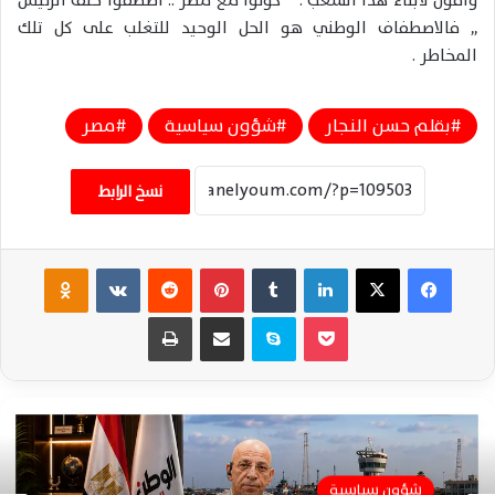
وأقول لأبناء هذا الشعب : ” كونوا مع مصر .. اصطفوا خلف الرئيس
,, فالاصطفاف الوطني هو الحل الوحيد للتغلب على كل تلك
المخاطر .
بقلم حسن النجار
شؤون سياسية
مصر
نسخ الرابط
فيسبوك
‫X
لينكدإن
‏Tumblr
بينتيريست
‏Reddit
‏VKontakte
Odnoklassniki
‫Pocket
سكايب
مشاركة عبر البريد
طباعة