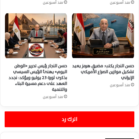
منذ أسبوعين
منذ أسبوعين
حسن النجار يكتب: مضيق هرمز يعيد
حسن النجار رئيس تحرير «الوطن
تشكيل موازين الصراع الأمريكي
اليوم» يهنئ الرئيس السيسي
الإيراني
بذكرى ثورة 23 يوليو ويؤكد: نجدد
العهد على دعم مسيرة البناء
منذ أسبوعين
والتنمية
منذ أسبوعين
اترك رد