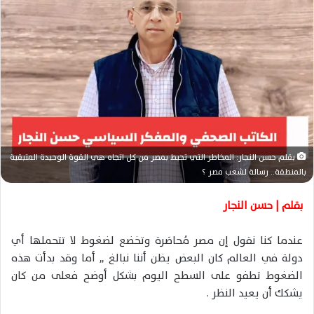
ر
ي
د
ا
إ
ل
ك
ت
ر
بقلم حسن النجار: المخاطر التي تحيط بمصر من كل اتجاه هي القوة الوحيدة المتبقية
و
بالمنطقة.. رسالة لشعب مصر ؟
ن
ي
بقلم | حسن النجار
ا
عندما كنا نقول إن مصر مُحاصَرة وتخضع لضغوط لا تتحملها أي
دولة في العالم كان البعض يظن أننا نبالغ ,, أما وقد بدأت هذه
الضغوط تطفو على السطح اليوم بشكل أوضح فعلى من كان
يشكك أن يعيد النظر .