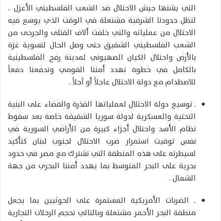
التي يشنها جيش الاحتلال ضد الشعب الفلسطيني الأعزل ..
لتظل حدودنا الشرقية مشتعلة في الوقت الذي يوسع فيه
الاحتلال من عملياته والتي خلفت ألاف القتلى والجرحى من
الشعب الفلسطيني الشقيق حتى وصل الحال لتسوية غزة
بالأرض واحتلال الكيان الصهيوني لمدينة رفح الفلسطينية
بالكامل في خطوة تهدد أمننا القومي وتدفعنا دفعاً
للاصطدام مع دولة الاحتلال عاجلاً أو آجلاً .
ــ توسيع دولة الاحتلال لعملياتها القذرة والقضاء على البنية
التحتية والعسكرية لدولة سوريا الشقيقة خاصة بعد سقوط
نظام الأسد واحتلال أجزاء كبيرة من الأراضي السورية في
نفس توقيت استمرار ضرب الاحتلال لجنوب لبنان كتأكيد
لسيطرته على هذه المنطقة التي تشترك مع مصر في حدود
بحرية على البحر المتوسط بما يهدد أمننا البحري من جهة
الشمال .
ــ الضربات الأمريكية المستمرة على الحوثيين بما يجعل
منطقة البحر الأحمر مشتعلة وبالتالي تحجم الرحلات التجارية