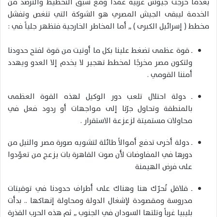
بعدما خرجت جيوش عربية عمداً ومع سبق التخطيط والترصد من
الخدمة ليبقى الجيش المصري هو الشوكة التي تنغص وتفشل
مخطط ( إسرائيل الكبرى ) ,, أما المخاطر الخارجية فتظهر جلياً في :
ــ قوة عظمى تضغط علينا بكل ما أوتيت من قوة لفتح حدودنا
ولتكون مصر مخرجًا لمخطط تهجير لا يخدم إلا العدو ويهدد
أمننا القومي .
ــ دولة احتلال تلعب دور الوكيل لهذه القوة العظمى
بالمنطقة وتحاول جرّنا إلى مواجهات أو ردود فعل في
محاولات مستميتة لزعزعة الاستقرار .
ــ دولة أخرى تدفع أموالاً طائلة لتشويه صورة مصر والنيل من
دورها في المفاوضات لأن صوت القاهرة بات يزعج من تعوّدوا
على فرض الهيمنة
ــ قلاقل تُحرّك هنا وهناك على أطراف حدودنا في توقيتات
مدروسة ومقصودة لإشغال الدولة ومحاولة إنهاكها .. بدأت
بليبيا غرباً وتلتها السودان في الجنوب ,, ثم هذه الحرب القذرة