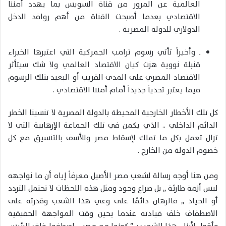
العالمية عن المرور من قناة السويس بما يهدد أمننا
الاقتصادي بعدما أصبحت القناة من أهم روافد الدخل
الدولاري للدولة المصرية .
ــ وأخيراً تأتي رسوم ترامب الجمركية التي اعتبرها الخبراء
قنبلة نووية هزت كيان الاقتصاد العالمي ولا شك سيتأثر
الاقتصاد المصري على المدى القريب أو البعيد بتلك الرسوم
فيما يعتبر تحدياً جديداً أمام أمننا الاقتصادي .
كل تلك الأخطار الخارجية المحيطة بالدولة المصرية لا تنسينا الخطر
الدائم الداخلي .. الذي يكمن في تلك الجماعة الإرهابية التي لا
تزال تعمل بكل ما تملك لإسقاط مصر وللأسف بالتنسيق مع كل
خصوم الدولة من الخارج .
ومن هنا أوجه رسالة لشعب مصر الأصيل معرفاً إياه أن ما نواجهه
ليس أزمة طارئة ,, بل صراع وجود ومثل هذه اللحظات لا تحتمل التردد
أو الحياد ,, فالرهان دائمًا على وعي هذا الشعب وقدرته على
الاصطفاف خلف قيادته عندما يحين وقت المواجهة الحقيقية