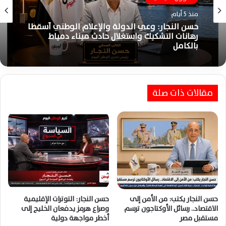
شؤون سياسية
بقلم حسن النجار
منذ 5 أيام
منذ أسبوع واحد
حسن النجار: وعي الدولة والإعلام الوطني أسقطا
رهانات التشكيك واستغلال حادث ميناء دمياط
حسن النجار يكتب: الثانوية العامة بداية الحلم
بالكامل
وليست نهاية طريق النجاح
مقالات ذات صلة
حسن النجار يكتب: من الأمن إلى
حسن النجار: التوترات الإقليمية
الاقتصاد.. رسائل الأوكتاجون ترسم
وصراع هرمز يدفعان الخليج إلى
مستقبل مصر
أخطر مواجهة دولية