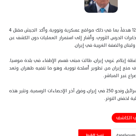
شاركت أكثر من 50 طائرة إسرائيلية أمس في ضرب 120 هدفاً، بما في ذلك مواقع عسكرية ونووية. وأكد الجيش مقتل 4
خابرات الحرس الثوري. وأشار إلى استمرار العمليات دون الكشف عن
لبنان والضفة الغربية في إيران.
ظة إيلام غربي إيران، طالت مبنى قسم الإطفاء في بلدة موسيا.
سرائيلية فجر الجمعة 13 يونيو، بهدف منع إيران من تطوير أسلحة نووية، وهو ما تنفيه طهران. وتعد
اع غير المباشر.
أسفرت الهجمات المتبادلة عن مقتل 24 شخصاً في إسرائيل ونحو 250 في إيران، وفق آخر الإحصاءات الرسمية. وتثير هذه
ة لخفض التوتر.
 الكاشف
الجيش الأميركي يعزز حصار إيران ويعيد توجيه
سفن ويعطل ناقلة في الخليج
نسخ الرابط