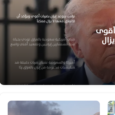
وشامل
ترامب يتوعد إيران بضربات أقوى ويؤكد أن
الاتفاق معها لا يزال ممكناً
 أقوى
يزال
ضربات أمريكية سعودية بالعراق تودي بحياة
ستة مستشارين إيرانيين وتصعيد أمني واسع
أميركا والسعودية تشنان ضربات دقيقة ضد
ميليشيات مدعومة من إيران بالعراق ردًا
ترامب يلوح بعمل عسكري حاسم إذا تعثرت
مفاوضات واشنطن مع إيران مجددًا
إ
الجيش الأميركي يعزز حصار إيران ويعيد توجيه
س
سفن ويعطل ناقلة في الخليج
ر