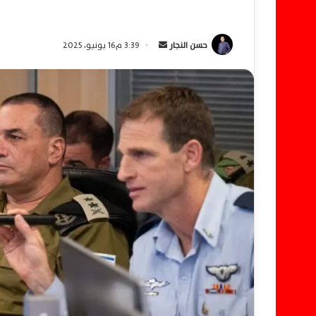
حسن النجار
أ
3:39 م16 يونيو، 2025
ر
س
ل
ب
ر
ي
د
ا
إ
ل
ك
ت
ر
و
ن