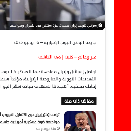
ي
ا
إسرائيل تتوعد إيران: هجمات غزة ستتكرر في طهران وضواحيها
جريدة الوطن اليوم الإخبارية – 16 يونيو 2025
عبر وعالم – كتبت | مي الكاشف
تواصل إسرائيل وإيران مواجهاتهما العسكرية لليوم ال
التهديدات النووية والصاروخية الإيرانية، مؤكداً سي
إحاطة صحفية: “هجماتنا تستهدف قيادة سلاح الجو الإير
مقالات ذات صلة
ترامب يُخيّر إيران بين الاتفاق النووي أ
مواجهة ضربة عسكرية أمريكية حاسم
منذ يوم واحد