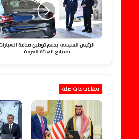
ئ
ي
س
ا
ل
س
ي
الرئيس السيسي يدعم توطين صناعة السيارات
س
بمصانع الهيئة العربية
ي
ي
د
ع
م
مقالات ذات صلة
ت
و
ط
ي
ن
ص
ن
ا