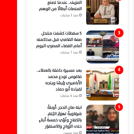
المزيف.. عندما تصنع
المنصات أبطالًا من الوهم
منذ 3 ساعات
5 سقطات كشفت منتحل
صفة القاضي قبل محاكمته
أمام القضاء المصري اليوم
منذ 7 ساعات
بعد مسيرة حافلة بالعطاء..
فاقوس تودع محمد
الأباصيري رئيسًا ويتجه
لقيادة أبو حماد
منذ 6 ساعات
ابنة صان الحجر :أرملةٌ
شرقاويةٌ تهزمُ اليُتمَ
بالكفاحِ وتُربِّي خمسةَ أبناءٍ
حتى الزَّواجِ والاستقرار
منذ يومين