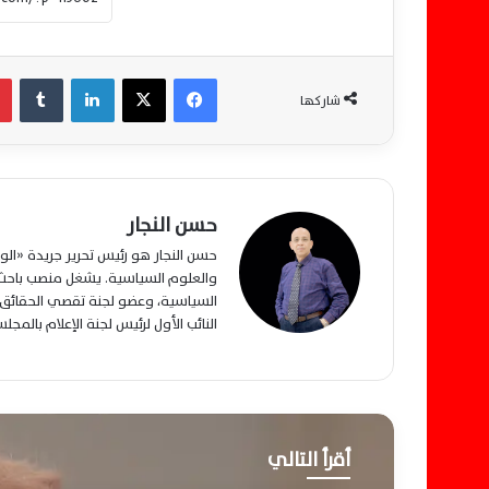
فيسبوك
‫X
لينكدإن
‏Tumblr
شاركها
حسن النجار
حسن النجار هو رئيس تحرير جريدة «ا
والعلوم السياسية. يشغل منصب باحث م
السياسية، وعضو لجنة تقصي الحقائق ب
النائب الأول لرئيس لجنة الإعلام بالمج
أقرأ التالي