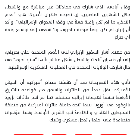
وقال آبادي، الذي شارك في محادثات غير مباشرة مع واشنطن
خلال الشهرين الماضيين، إن نصيحة طهران لأميركا هي “عدم
التدخل، ما لم تكن راغبة فعلاً في وقف العدوان الإسرائيلي”. وأكد
أن إيران لم تكن يوماً مرحبة بالحروب، ولا تسعى إلى توسيع رقعة
أي صراع.
من جهته، أشار السفير الإيراني لدى الأمم المتحدة، علي بحريني،
إلى أن طهران أبلغت واشنطن بشكل مباشر بأنها “سترد بحزم” في
حال شاركت الولايات المتحدة في العمليات العسكرية الإسرائيلية.
تأتي هذه التصريحات بعد أن كشفت مصادر أميركية أن الجيش
الأميركي نقل عدداً من الطائرات والسفن من قواعده بالشرق
الأوسط تحسباً لهجمات إيرانية محتملة. كما تم نشر طائرات تزويد
بالوقود في أوروبا، بينما تتجه حاملة طائرات أميركية من منطقة
المحيطين الهندي والهادئ نحو الشرق الأوسط، وسط مؤشرات
متصاعدة على احتمال تدخل عسكري وشيك.