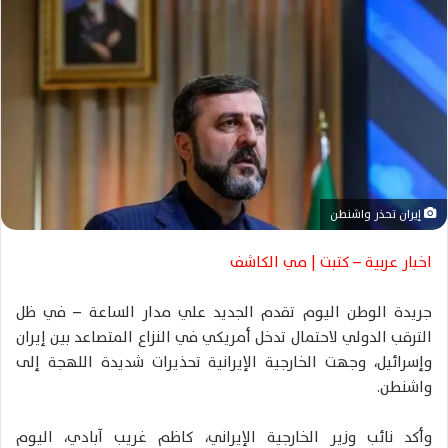
ل
ب
ر
ي
د
ا
إ
ل
ك
إيران تحذر واشنطن
ت
ر
اخبار عربية – كتبت | مي الكاشف
و
ن
جريدة الوطن اليوم تقدم الجديد علي مدار الساعة – في ظل
ي
الترقب الدولي لاحتمال تدخل أمريكي في النزاع المتصاعد بين إيران
ا
وإسرائيل، وجهت الخارجية الإيرانية تحذيرات شديدة اللهجة إلى
واشنطن.
وأكد نائب وزير الخارجية الإيراني، كاظم غريب آبادي، اليوم