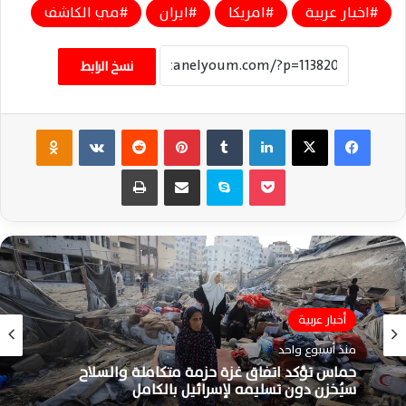
اخبار عربية
امريكا
ايران
مي الكاشف
نسخ الرابط
فيسبوك
‫X
لينكدإن
‏Tumblr
بينتيريست
‏Reddit
‏VKontakte
Odnoklassniki
‫Pocket
سكايب
مشاركة عبر البريد
طباعة
أخبار عربية
منذ أسبوع واحد
حماس تؤكد اتفاق غزة حزمة متكاملة والسلاح
سيُخزن دون تسليمه لإسرائيل بالكامل