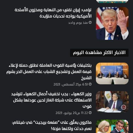
ترامب: إيران تقترب من النهاية ومخزون الأسلحة
الأمريكية يواجه تحديات متزايدة
منذ يوم واحد
الاخبار الاكثر مشاهدة اليوم
بتكليفات رئاسية القوى العاملة تطلق حملة لإعلاء
قيمة العمل وتشجيع الشباب على العمل الحر بشرم
الشيخ
6:53 م25 أغسطس، 2023
وزير الكهرباء : يجب تخفيف أحمال الكهرباء لترشيد
الاستهلاك على شبكة الغاز لحين عودتها بشكل
قوى
11:22 ص20 يوليو، 2023
ماكرون يعلّق على “صفعة بريجيت” في فيتنام:
نعم حدثت ولكنها مزحة!