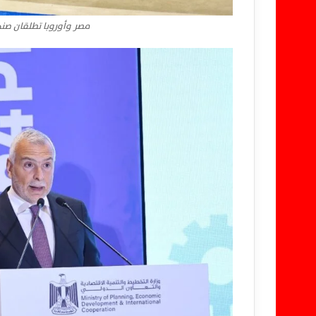
مصر وأوروبا تطلقان صندوقاً بـ1.8 مليار يورو لدعم 