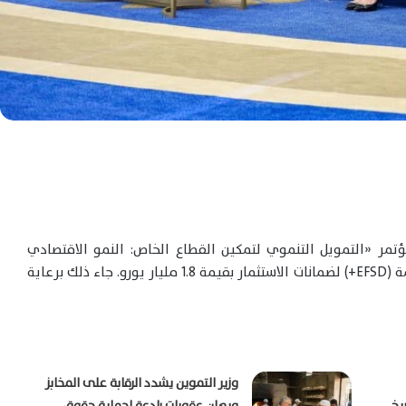
ؤتمر «التمويل التنموي لتمكين القطاع الخاص: النمو الاقتصادي
والتشغيل»، آلية الصندوق الأوروبي للتنمية المستدامة (EFSD+) لضمانات الاستثمار بقيمة 1.8 مليار يورو. جاء ذلك برعاية
وزير التموين يشدد الرقابة على المخابز
يخ
ويعلن عقوبات رادعة لحماية حقوق