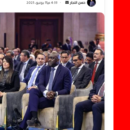
حسن النجار
أ
4:33 م15 يونيو، 2025
ر
س
ل
ب
ر
ي
د
ا
إ
ل
ك
ت
ر
و
ن
ي
ا