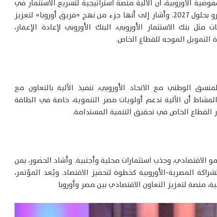
ضية الأوروبية، أن الآلية منصة استراتيجية لتسريع الاستثمار في
مصر، متوقعاً حشد استثمارات تصل إلى 5 مليارات يورو بحلول 2027. وأشار إلى أنها جزء من نهج «فريق أوروبا» لتعزيز
ثل بنك الاستثمار الأوروبي، البنك الأوروبي لإعادة الإعمار،
 التمويل الموجه للقطاع الخاص.
منسق الوطني مع الاتحاد الأوروبي، تنفيذ الآلية بالتعاون مع
المشاط أن الآلية تدعم أولويات مصر التنموية، خاصة في الطاقة
دور القطاع الخاص في تحقيق التنمية المستدامة.
و الاقتصادي، وجذب استثمارات محلية وأجنبية. وأشاد الحضور، بمن
اكة المصرية-الأوروبية كخطوة لتحفيز الاقتصاد. ويُعد المؤتمر،
، منصة لتعزيز التعاون الاقتصادي بين مصر وأوروبا