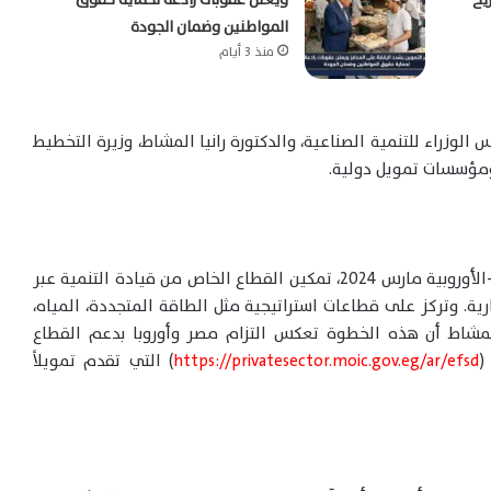
المواطنين وضمان الجودة
منذ 3 أيام
 الوزراء للتنمية الصناعية، والدكتورة رانيا المشاط، وزيرة التخطيط
 ومؤسسات تمويل دولية.
تستهدف الآلية، التي أُعلن عنها في القمة المصرية-الأوروبية مارس 2024، تمكين القطاع الخاص من قيادة التنمية عبر
ة. وتركز على قطاعات استراتيجية مثل الطاقة المتجددة، المياه،
رة المشاط أن هذه الخطوة تعكس التزام مصر وأوروبا بدعم القطاع
(
https://privatesector.moic.gov.eg/ar/efsd
) التي تقدم تمويلاً