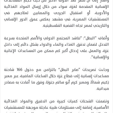
وأشار إلى أن مصر تُعد الدولة الأكبر من حيث حجم المساعدات
الإنسانية المقدمة لغزة، سواء من خلال إرسال المواد الغذائية
والأدوية، أو استقبال الجرحى والمصابين لعلاجهم في
المستشفيات المصرية، في مشهد يعكس عمق الدور الإنساني
والتاريخي لمصر تجاه القضية الفلسطينية.
وأضاف “البطل”: “نناشد المجتمع الدولي والأمم المتحدة بسرعة
التدخل لضمان تدفق الغذاء والماء والدواء بشكل دائم إلى داخل
غزة، والعمل على إدخال أكبر كم ممكن من المساعدات الإغاثية
والإنسانية”.
وجاءت تصريحات “صابر البطل” بالتزامن مع دخول 166 شاحنة
مساعدات إنسانية إلى قطاع غزة خلال الساعات الماضية، عبر معبر
زكيم شمالًا، ومعبر كرم أبو سالم جنوبًا، وفق ما أفادت به مصادر
ميدانية.
وتضمنت الشحنات كميات كبيرة من الدقيق والمواد الغذائية
الأساسية، إضافة إلى مستلزمات طبية عاجلة موجهة للمستشفيات