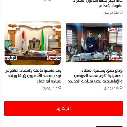
حالة يجيز فيها القانون المصري
عقوبة الإعدام
منذ يومين
وداع يليق بمسيرة العطاء..
بعد مسيرة حافلة بالعطاء.. فاقوس
الحسينية تكرم محمد العوضي
تودع محمد الأباصيري رئيسًا ويتجه
والإبراهيمية ترحب بقيادته الجديدة
لقيادة أبو حماد
منذ يومين
منذ يومين
اترك رد