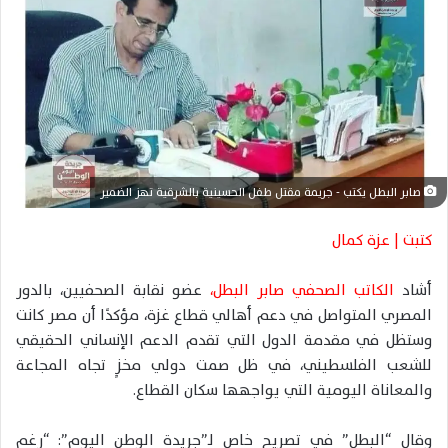
ر
ي
د
ا
إ
ل
ك
ت
صابر البطل يكتب - جريمة مقتل طفل الحسينية بالشرقية تهز الضمير
ر
و
كتبت | عزة كمال
ن
ي
أشاد
الكاتب الصحفي صابر البطل،
عضو نقابة الصحفيين، بالدور
ا
المصري المتواصل في دعم أهالي قطاع غزة، مؤكدًا أن مصر كانت
وستظل في مقدمة الدول التي تقدم الدعم الإنساني الحقيقي
للشعب الفلسطيني، في ظل صمت دولي مخزٍ تجاه المجاعة
والمعاناة اليومية التي يواجهها سكان القطاع.
وقال “البطل” في تصريح خاص لـ”جريدة الوطن اليوم”: “رغم