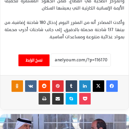
والمراكز الصحية في القطاع، ضمن الجهود المستمرة لتخفيف
الأزمة الإنسانية الكارثية التي يعيشها السكان.
وأكدت المصادر أنه من المقرر اليوم إدخال 180 شاحنة إضافية، من
بينها 137 شاحنة محملة بالدقيق، إلى جانب شاحنات أخرى محملة
بمواد غذائية متنوعة ومساعدات أساسية.
نسخ الرابط
فيسبوك
‫X
لينكدإن
‏Tumblr
بينتيريست
‏Reddit
‏VKontakte
Odnoklassniki
‫Pocket
سكايب
مشاركة عبر البريد
طباعة