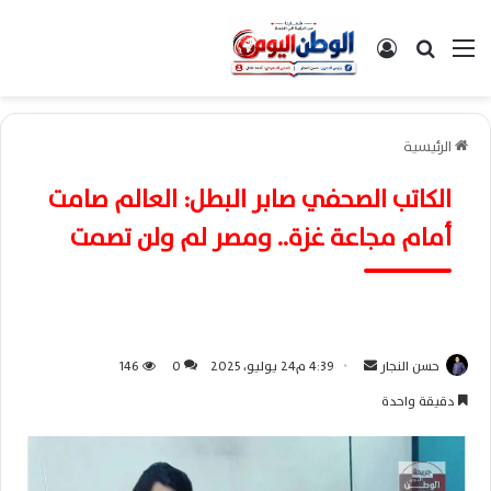
القائمة
بحث عن
تسجيل الدخول
الرئيسية
الكاتب الصحفي صابر البطل: العالم صامت
أمام مجاعة غزة.. ومصر لم ولن تصمت
حسن النجار
أ
4:39 م24 يوليو، 2025
0
146
ر
دقيقة واحدة
س
ل
ب