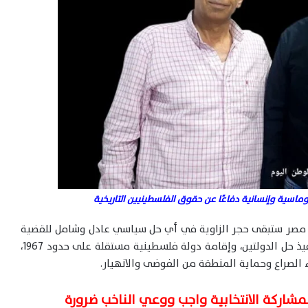
اسية وإنسانية دفاعًا عن حقوق الفلسطينيين التاريخية
 أن مصر ستبقى حجر الزاوية في أي حل سياسي عادل وشامل للقضية
الفلسطينية، ولن تحيد عن موقفها الثابت بضرورة تنفيذ حل الدولتين، وإقامة دولة فلسطينية مستقلة على حدود 1967،
ء الصراع وحماية المنطقة من الفوضى والانهيار.
لمشاركة الانتخابية واجب ووعي الناخب ضرورة