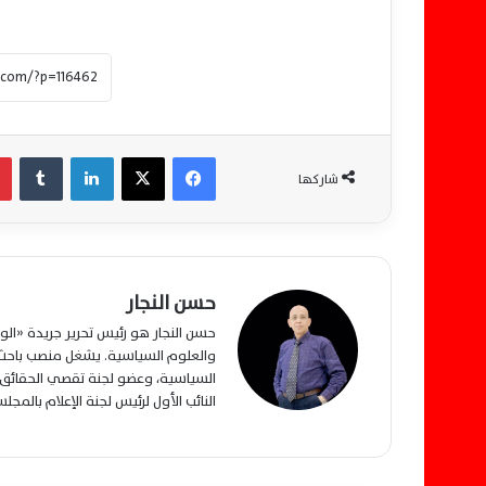
فيسبوك
‫X
لينكدإن
‏Tumblr
شاركها
حسن النجار
حسن النجار هو رئيس تحرير جريدة «ا
والعلوم السياسية. يشغل منصب باحث م
السياسية، وعضو لجنة تقصي الحقائق ب
النائب الأول لرئيس لجنة الإعلام بالمج