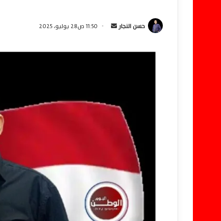
حسن النجار
أ
11:50 ص28 يوليو، 2025
ر
س
ل
ب
ر
ي
د
ا
إ
ل
ك
ت
ر
و
ن
ي