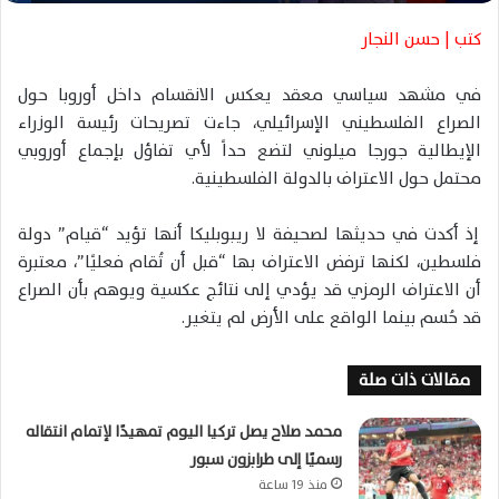
ت
ر
كتب | حسن النجار
و
ن
في مشهد سياسي معقد يعكس الانقسام داخل أوروبا حول
ي
الصراع الفلسطيني الإسرائيلي، جاءت تصريحات رئيسة الوزراء
ا
الإيطالية جورجا ميلوني لتضع حداً لأي تفاؤل بإجماع أوروبي
محتمل حول الاعتراف بالدولة الفلسطينية.
إذ أكدت في حديثها لصحيفة لا ريبوبليكا أنها تؤيد “قيام” دولة
فلسطين، لكنها ترفض الاعتراف بها “قبل أن تُقام فعليًا”، معتبرة
أن الاعتراف الرمزي قد يؤدي إلى نتائج عكسية ويوهم بأن الصراع
قد حُسم بينما الواقع على الأرض لم يتغير.
مقالات ذات صلة
محمد صلاح يصل تركيا اليوم تمهيدًا لإتمام انتقاله
رسميًا إلى طرابزون سبور
منذ 19 ساعة