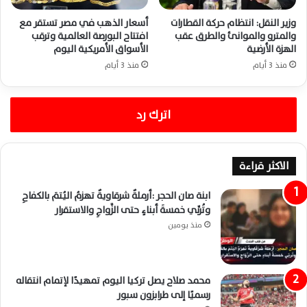
وزير النقل: انتظام حركة القطارات
أسعار الذهب في مصر تستقر مع
والمترو والموانئ والطرق عقب
افتتاح البورصة العالمية وترقب
الهزة الأرضية
الأسواق الأمريكية اليوم
منذ 3 أيام
منذ 3 أيام
اترك رد
الاكثر قراءة
ابنة صان الحجر :أرملةٌ شرقاويةٌ تهزمُ اليُتمَ بالكفاحِ
وتُربِّي خمسةَ أبناءٍ حتى الزَّواجِ والاستقرار
منذ يومين
محمد صلاح يصل تركيا اليوم تمهيدًا لإتمام انتقاله
رسميًا إلى طرابزون سبور