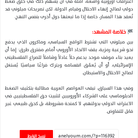
اعترافات أوروبية واسعة، آملة في أن يُسهم ذلك في خلق ضغط
دولي لصالح إنهاء الاحتلال وقيام الدولة. لكن تصريحات ميلوني قد
تُعقد هذا المسار، خاصة إذا ما تبعتها دول أخرى بنفس النهج.
خلاصة المشهد:
بين ميلوني التي تشترط الواقع السياسي، وماكرون الذي يدفع
نحو شرعية رمزية، يقف الاتحاد الأوروبي أمام مفترق طرق: إما أن
يعيد بناء موقف موحد يدعم حلاً عادلاً وشاملاً للصراع الفلسطيني
الإسرائيلي، أو أن يُعمّق انقسامه ويترك فراغًا سياسيًا يُستغل
لصالح الاحتلال والاستيطان.
وفي هذا السياق، تبقى العواصم العربية مطالبة بتكثيف الضغط
الدبلوماسي على الشركاء الأوروبيين لتثبيت حق الفلسطينيين في
الاعتراف الدولي بدولتهم، لا كمنحة مشروطة، بل كحق طبيعي غير
قابل للتفاوض.
نسخ الرابط