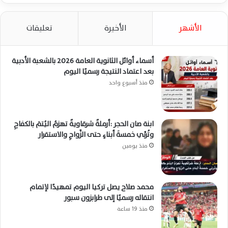
الأشهر
الأخيرة
تعليقات
أسماء أوائل الثانوية العامة 2026 بالشعبة الأدبية
بعد اعتماد النتيجة رسميًا اليوم
منذ أسبوع واحد
ابنة صان الحجر :أرملةٌ شرقاويةٌ تهزمُ اليُتمَ بالكفاحِ
وتُربِّي خمسةَ أبناءٍ حتى الزَّواجِ والاستقرار
منذ يومين
محمد صلاح يصل تركيا اليوم تمهيدًا لإتمام
انتقاله رسميًا إلى طرابزون سبور
منذ 19 ساعة