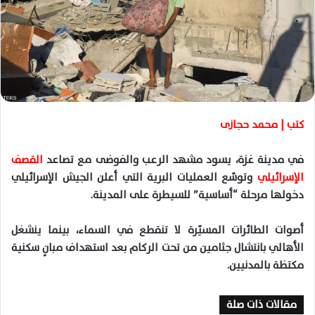
ا
إ
ل
ك
ت
ر
و
ن
كتب | محمد حجازى
ي
ا
في مدينة غزة، يسود مشهد الرعب والفوضى مع تصاعد
القصف
الإسرائيلي
وتوسّع العمليات البرية التي أعلن الجيش الإسرائيلي
دخولها مرحلة “أساسية” للسيطرة على المدينة.
أصوات الطائرات المسيّرة لا تنقطع في السماء، بينما ينشغل
الأهالي بانتشال جثامين من تحت الركام بعد استهداف مبانٍ سكنية
مكتظة بالمدنيين.
مقالات ذات صلة