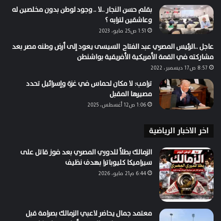
بقلم حسن النجار ..لا .. وجود لوطن بدون مخلصين له
وعاشقين لترابه ؟
1:51 ص25 مايو، 2023
عاجل ..الرئيس المصري عبد الفتاح السيسى يعود إلى أرض وطنه مصر بعد
مشاركته في القمة الأمريكية الأفريقية بواشنطن
8:57 ص17 ديسمبر، 2022
ترامب: لا مكان لحماس في غزة وإسرائيل تحدد
مصيرها المقبل
1:06 ص12 أغسطس، 2025
اخر الاخبار الرياضية
الزمالك بطلاً للدوري المصري بعد فوز قاتل على
سيراميكا كليوباترا بهدف نظيف
6:44 م21 مايو، 2026
معتمد جمال يحاضر لاعبي الزمالك بصرامة قبل