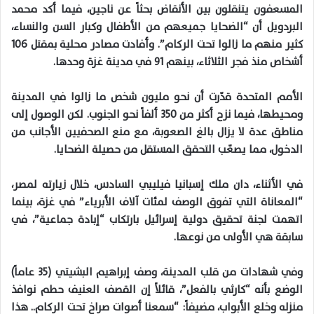
المسعفون يتنقلون بين الأنقاض بحثاً عن ناجين، فيما أكد محمد
البردويل أن “الضحايا جميعهم من الأطفال وكبار السن والنساء،
كثير منهم ما زالوا تحت الركام”. وأفادت مصادر محلية بمقتل 106
أشخاص منذ فجر الثلاثاء، بينهم 91 في مدينة غزة وحدها.
الأمم المتحدة قدّرت أن نحو مليون شخص ما زالوا في المدينة
ومحيطها، فيما نزح أكثر من 350 ألفاً نحو الجنوب. لكن الوصول إلى
مناطق عدة لا يزال بالغ الصعوبة، مع منع الصحفيين الأجانب من
الدخول، مما يصعّب التحقق المستقل من حصيلة الضحايا.
في الأثناء، دان ملك إسبانيا فيليبي السادس، خلال زيارته لمصر،
“المعاناة التي تفوق الوصف لمئات آلاف الأبرياء” في غزة، بينما
اتهمت لجنة تحقيق دولية إسرائيل بارتكاب “إبادة جماعية”، في
سابقة هي الأولى من نوعها.
وفي شهادات من قلب المدينة، وصف إبراهيم البشيتي (35 عاماً)
الوضع بأنه “كارثي بالفعل”، قائلاً إن القصف العنيف حطم نوافذ
منزله وخلع الأبواب، مضيفاً: “سمعنا أصوات صراخ تحت الركام.. هذا