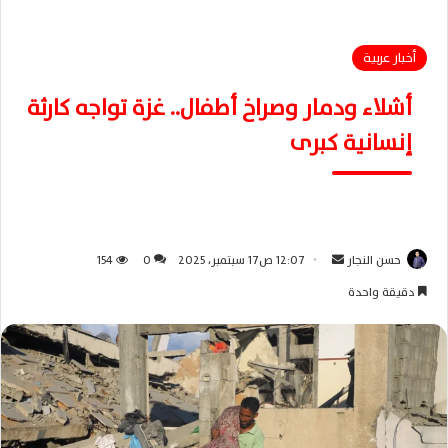
أخبار عربية
أشلاء ودمار وصراخ أطفال.. غزة تواجه كارثة
إنسانية كبرى
حسن النجار
أ
12:07 ص17 سبتمبر، 2025
0
154
ر
دقيقة واحدة
س
ل
ب
ر
ي
د