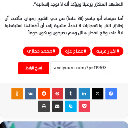
المشهد المتكرّر يرعبنا ويؤكد أنه لا توجد إنسانية”.
أما ميساء أبو جامع (38 عاماً) من حي الشيخ رضوان، فأكدت أن
إطلاق النار والانفجارات لا تهدأ، مشيرة إلى أن أطفالها استيقظوا
ليلاً على وقع انفجار هائل وهم يصرخون ويبكون خوفاً.
اخبار عربية
قطاع غزة
محمد حجازى
نسخ الرابط
فيسبوك
‫X
لينكدإن
‏Tumblr
بينتيريست
‏Reddit
‏VKontakte
Odnoklassniki
‫Pocket
سكايب
مشاركة عبر البريد
طباعة