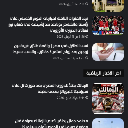
2:01 م3 أبريل، 2024
تردد القنوات الناقلة لمباريات اليوم الخميس على
رأسها مانشستر يونايتد ضد إشبيلية في ذهاب ربع
نهائي الدوري الأوروبي
3:56 ص13 أبريل، 2023
نسب الطلاق في مصر | واقعة طلاق غريبة بين
زوجين بعد زواج استمر 3 دقائق.. والسبب بسيط
1:29 ص17 سبتمبر، 2023
اخر الاخبار الرياضية
الزمالك بطلاً للدوري المصري بعد فوز قاتل على
سيراميكا كليوباترا بهدف نظيف
6:44 م21 مايو، 2026
معتمد جمال يحاضر لاعبي الزمالك بصرامة قبل
موقعة حسم لقب الدوري أمام سيراميكا