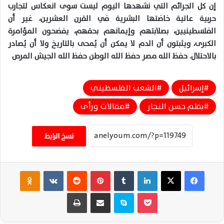
إن كل الجرائم التي نشهدها اليوم ليست سوى انعكاس لتجارب
حربية عاتية خاضتها البشرية في القرن العشرين، غير أن
الفلسطينيين، بصلابتهم وإيمانهم بحقهم، يفضحون المؤامرة
الكبرى، ويثبتون أن الدم لا يمكن أن يُمحى بالتاريخ ولا أن يُصادر
بالاحتلال. حفظ الله مصر حفظ الله الوطن حفظ الله الجيش المرص
إسرائيل
الشعب الفلسطيني
بقلم حسن النجار
مقالات ورأى
نسخ الرابط
فيسبوك
‫X
لينكدإن
‏Tumblr
بينتيريست
‏Reddit
‏VKontakte
Odnoklassniki
‫Pocket
سكايب
مشاركة عبر البريد
طباعة