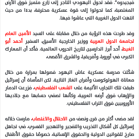
فيجيدوه”. فقد تحول اليهودي التاجر إلى زارع متميز فوق الأرض
المغتصبة، كما تحولوا إلى قوة عسكرية محترفة، بدءًا من حيث
انتهت الدول الغربية التي عاشوا فيها.
وقد طرحت هذه الرؤية من خلال مقابلة على السيد
الأمين العام
لجامعة الدول العربية
ووزير الخارجية الأسبق، السفير
أحمد أبو
الغيط
، أحد أبرز الدارسين لتاريخ الحروب العالمية. فأكد أن المعارك
الكبرى في أوروبا، وأفريقيا، والشرق الأقصى،
شكّلت مدرسة عسكرية عاش اليهود فصولها بمرارة من خلال
معاناة الهولوكوست وأفران الغاز النازية. لكن المأساة أن إسرائيل
طبقت تلك التجارب الأليمة على
الشعب الفلسطيني
، فزرعت الدمار
والإرهاب فوق أرضه العربية، وكأنها تصفي حسابها مع جلاديها
الأوروبيين فوق التراب الفلسطيني.
لقد مضى أكثر من قرن ونصف من
الاحتلال والاغتصاب
، مارست خلاله
إسرائيل كل أشكال التخريب والتفجير والتهجير القسري، في تجاهل
صارخ للقوانين الدولية والحقوق الإنسانية، خصوصًا حقوق الأطفال