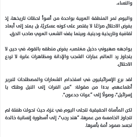
والنساء.
واليوم تمر المنطقة العربية بواحدة من أسوأ لحظات تاريخها، إذ
يفرض الاحتلال صراعًا لا يقتصر على كونه عسكريًا، بل يمتد إلى أبعاد
ثقافية وتاريخية ودينية. وبينما يقف الشعب العربي صاحب الحق،
يواجهه صهيوني دخيل مغتصب، يفرض منطقه بالقوة، في حين لا
يتجاوز رد العالم عبارات الشجب والإدانة ومظاهرات عابرة لا تردع
الاحتلال.
لقد برع الإسرائيليون في استخدام الشعارات والمصطلحات لتبرير
أطماعهم، بدءًا من مقولة: “من الفرات إلى النيل وطنك يا
إسرائيل”، وصولًا إلى “عربات جدعون”.
لكن المأساة الحقيقية تتجلى اليوم في غزة، حيث تحولت طفلة لم
تتجاوز الخامسة من عمرها، “هند رجب”، إلى أسطورة إنسانية خالدة
تجسد صمود أمة بأسرها.