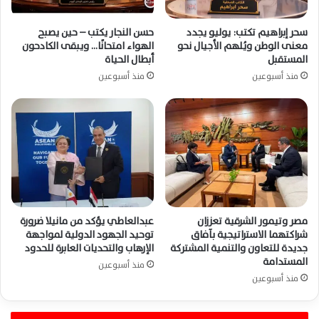
سحر إبراهيم تكتب: يوليو يجدد
حسن النجار يكتب – حين يصبح
معنى الوطن ويُلهم الأجيال نحو
الهواء امتحانًا… ويبقى الكادحون
المستقبل
أبطال الحياة
منذ أسبوعين
منذ أسبوعين
مصر وتيمور الشرقية تعززان
عبدالعاطي يؤكد من مانيلا ضرورة
شراكتهما الاستراتيجية بآفاق
توحيد الجهود الدولية لمواجهة
جديدة للتعاون والتنمية المشتركة
الإرهاب والتحديات العابرة للحدود
المستدامة
منذ أسبوعين
منذ أسبوعين