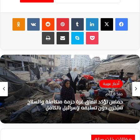
فيسبوك
‫X
لينكدإن
‏Tumblr
بينتيريست
‏Reddit
‏VKontakte
Odnoklassniki
‫Pocket
سكايب
مشاركة عبر البريد
طباعة
أخبار عربية
منذ 6 أيام
حماس تؤكد اتفاق غزة حزمة متكاملة والسلاح
سيُخزن دون تسليمه لإسرائيل بالكامل
مقالات ذات صلة