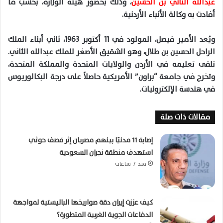
عبدالله الثاني بن الحسين
، وذلك بحضور هيئة الوزارة، بحسب ما
أفادت به وكالة الأنباء الأردنية.
ويُعد الأمير فيصل، المولود في 11 أكتوبر 1963، ثاني أبناء الملك
الراحل الحسين بن طلال، وهو الشقيق الأصغر للملك عبدالله الثاني.
تلقى تعليمه في الأردن والولايات المتحدة والمملكة المتحدة،
وتخرج في جامعة “براون” الأمريكية حاصلاً على درجة البكالوريوس
في هندسة الإلكترونيات.
مقالات ذات صلة
إصابة 11 مدنيًا بينهم مصريان إثر قصف حوثي
استهدف منطقة نجران السعودية
منذ 7 ساعات
كيف عززت إيران دقة صواريخها الباليستية لمواجهة
الدفاعات الجوية الغربية المتطورة؟