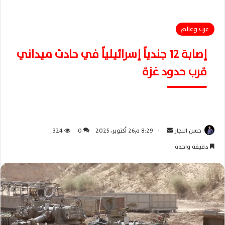
عرب وعالم
إصابة 12 جندياً إسرائيلياً في حادث ميداني
قرب حدود غزة
حسن النجار
أ
8:29 م26 أكتوبر، 2025
0
324
ر
دقيقة واحدة
س
ل
ب
ر
ي
د