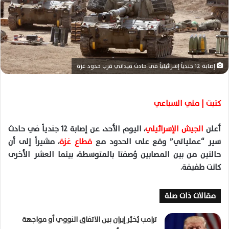
ا
إ
ل
ك
ت
ر
إصابة 12 جندياً إسرائيلياً في حادث ميداني قرب حدود غزة
و
ن
ي
كتبت | مني السباعي
ا
أعلن
الجيش الإسرائيلي
، اليوم الأحد، عن إصابة
12
جندياً في حادث
سير “عملياتي” وقع على الحدود مع
قطاع غزة
، مشيراً إلى أن
حالتين من بين المصابين وُصفتا بالمتوسطة، بينما العشر الأخرى
كانت طفيفة
.
مقالات ذات صلة
ترامب يُخيّر إيران بين الاتفاق النووي أو مواجهة