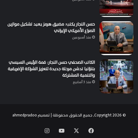
حسن النجار يكتب: مضيق هرمز يعيد تشكيل موازين
الصراع الأمريكي الإيراني
منذ أسبوعين
الكاتب الصحفي حسن النجار: قمة الرئيس السيسي
بتنزانيا تدشن مرحلة جديدة لتعزيز الشراكة الإفريقية
والتنمية المشتركة
منذ 3 أسابيع
© Copyright 2026, جميع الحقوق محفوظة | تصميم
ahmedpradoo
‫X
فيسبوك
‫YouTube
انستقرام