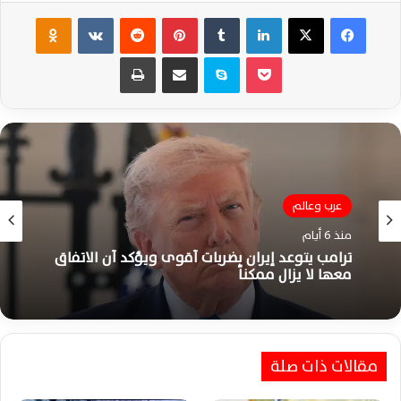
فيسبوك
‫X
لينكدإن
‏Tumblr
بينتيريست
‏Reddit
‏VKontakte
Odnoklassniki
‫Pocket
سكايب
مشاركة عبر البريد
طباعة
عرب وعالم
منذ 6 أيام
ترامب يتوعد إيران بضربات أقوى ويؤكد أن الاتفاق
معها لا يزال ممكناً
مقالات ذات صلة