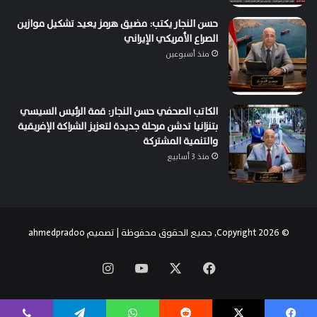
حسن النجار يكتب: مضيق هرمز يعيد تشكيل موازين
الصراع الأمريكي الإيراني
منذ أسبوعين
الكاتب الصحفي حسن النجار: قمة الرئيس السيسي
بتنزانيا تدشن مرحلة جديدة لتعزيز الشراكة الإفريقية
والتنمية المشتركة
منذ 3 أسابيع
© Copyright 2026, جميع الحقوق محفوظة | تصميم
ahmedpradoo
‫X
فيسبوك
‫YouTube
انستقرام