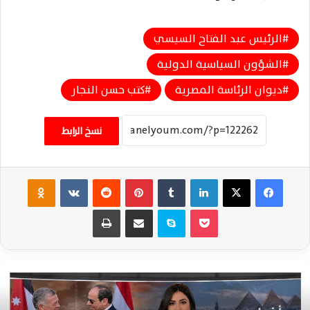
الرئيس عبد الفتاح السيسي
الشؤون السياسية الدولية
ديوان الرئاسة المصرية
كتب حسن النجار
نسخ الرابط
فيسبوك
‫X
لينكدإن
‏Tumblr
بينتيريست
‏Reddit
‏VKontakte
Odnoklassniki
‫Pocket
سكايب
مشاركة عبر البريد
طباعة