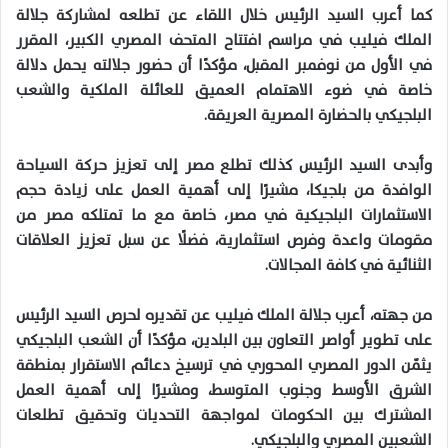
كما أعرب السيد الرئيس خلال اللقاء عن تطلعه لمشاركة جلالة
الملك فيليب في مراسم افتتاح المتحف المصري الكبير، المقرر
في الأول من نوفمبر المقبل، مؤكدًا أن حضور جلالته يحمل دلالة
خاصة في ضوء الاهتمام العميق للعائلة الملكية والشعب
البلجيكي بالحضارة المصرية العريقة
.
وأبدى السيد الرئيس كذلك تطلع مصر إلى تعزيز حركة
السياحة
الوافدة من بلجيكا، مشيرًا إلى أهمية العمل على زيادة حجم
الاستثمارات البلجيكية في مصر، خاصة مع ما تمتلكه مصر من
مقومات واعدة وفرص استثمارية، فضلًا عن سبل تعزيز العلاقات
الثنائية في كافة المجالات
.
من جهته، أعرب جلالة الملك فيليب عن تقديره لحرص السيد الرئيس
على تطوير أواصر التعاون بين
البلدين
، مؤكدًا أن الشعب البلجيكي
يثمّن الدور المصري المحوري في ترسيخ دعائم الاستقرار بمنطقة
الشرق الأوسط وجنوب المتوسط، ومشيرًا إلى أهمية العمل
المشترك بين الحكومات لمواجهة التحديات وتحقيق تطلعات
الشعبين المصري والبلجيكي
.