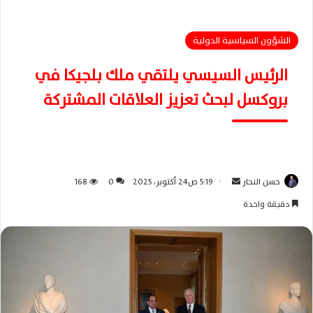
الشؤون السياسية الدولية
الرئيس السيسي يلتقي ملك بلجيكا في
بروكسل لبحث تعزيز العلاقات المشتركة
حسن النجار
أ
5:19 ص24 أكتوبر، 2025
0
168
ر
دقيقة واحدة
س
ل
ب
ر
ي
د