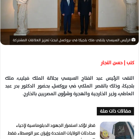
ا
إ
ل
ك
ت
ر
الرئيس السيسي يلتقي ملك بلجيكا في بروكسل لبحث تعزيز العلاقات المشتركة
و
ن
ي
كتب | حسن النجار
ا
التقى الرئيس عبد الفتاح السيسي بجلالة الملك فيليب، ملك
بلجيكا، وذلك بالقصر الملكي في بروكسل، بحضور الدكتور بدر عبد
العاطي، وزير الخارجية والهجرة وشؤون المصريين بالخارج
.
مقالات ذات صلة
قطر تؤكد استمرار الجهود الدبلوماسية لإحياء
محادثات الولايات المتحدة وإيران عبر الوسطاء فقط