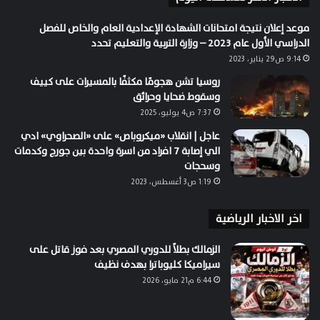
موعد إعلان نتيجة امتحانات الشهادة الإعدادية العام والخاص للفصل
الدراسي الأول عام 2023 – وزارة التربية والتعليم تحدد
9:14 ص29 يناير، 2023
روسيا تشن هجومًا مكثفًا بالمسيرات على كييف
وسقوط ضحايا وحرائق
7:37 ص4 يوليو، 2025
عاجل | انقلاب «ميكروباص» على «الصحراوي» ادي
الي إصابة 7 افراد من اسرة واحدة بين جورج وكدمات
وسحجات
1:19 ص3 أغسطس، 2023
اخر الاخبار الرياضية
الزمالك بطلاً للدوري المصري بعد فوز قاتل على
سيراميكا كليوباترا بهدف نظيف
6:44 م21 مايو، 2026