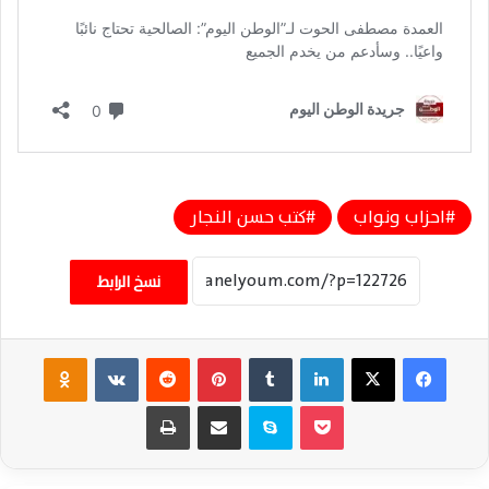
احزاب ونواب
كتب حسن النجار
نسخ الرابط
فيسبوك
‫X
لينكدإن
‏Tumblr
بينتيريست
‏Reddit
‏VKontakte
Odnoklassniki
‫Pocket
سكايب
مشاركة عبر البريد
طباعة