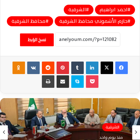
احمد ابراهيم
الشرقية
حازم الأشموني محافظ الشرقية
محافظ الشرقية
نسخ الرابط
فيسبوك
‫X
لينكدإن
‏Tumblr
بينتيريست
‏Reddit
‏VKontakte
Odnoklassniki
‫Pocket
سكايب
مشاركة عبر البريد
طباعة
الشرقية
الشرقية