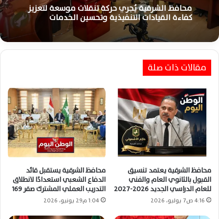
منذ 3 أيام
منذ يوم واحد
محافظ الشرقية يفتتح مبنى مركز كفر صقر الجديد
لتسهيل خدمات المواطنين الحكومية
محافظ الشرقية يُجري حركة تنقلات موسعة لتعزيز
كفاءة القيادات التنفيذية وتحسين الخدمات
مقالات ذات صلة
محافظ الشرقية يعتمد تنسيق
محافظ الشرقية يستقبل قائد
القبول بالثانوي العام والفني
الدفاع الشعبي استعدادًا لانطلاق
للعام الدراسي الجديد 2026-2027
التدريب العملي المشترك صقر 169
4:16 ص7 يوليو، 2026
1:04 م29 يونيو، 2026