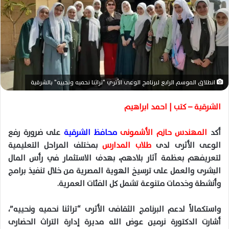
د
ا
إ
ل
ك
ت
ر
انطلاق الموسم الرابع لبرنامج الوعى الأثري "تراثنا نحميه ونحييه" بالشرقية
و
ن
الشرقية – كتب | احمد ابراهيم
ي
ا
أكد
المهندس حازم الأشمونى
محافظ الشرقية
على ضرورة رفع
الوعى الأثرى لدى
طلاب المدارس
بمختلف المراحل التعليمية
لتعريفهم بعظمة آثار بلادهم، بهدف الاستثمار في رأس المال
البشرى والعمل على ترسيخ الهوية المصرية من خلال تنفيذ برامج
وأنشطة وخدمات متنوعة تشمل كل الفئات العمرية.
واستكمالاً لدعم البرنامج الثقافى الأثرى “تراثنا نحميه ونحييه”،
أشارت الدكتورة نرمين عوض الله مديرة إدارة التراث الحضارى