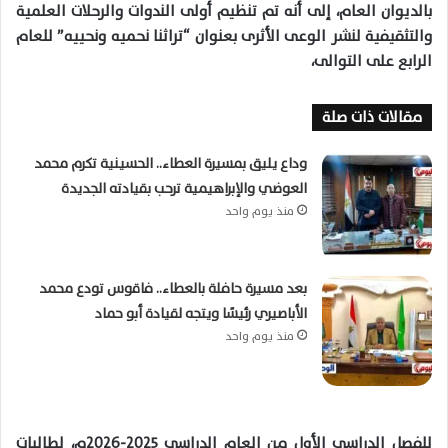
بالديوان العام، إلى أنه تم تنظيم أولى الندوات والرحلات العلمية
والتثقيفية لنشر الوعى الأثرى بعنوان “تراثنا نحميه ونحييه” للعام
الرابع على التوالى،
مقالات ذات صلة
وداع يليق بمسيرة العطاء.. الحسينية تكرم محمد
العوضي والإبراهيمية ترحب بقيادته الجديدة
منذ يوم واحد
بعد مسيرة حافلة بالعطاء.. فاقوس تودع محمد
الأباصيري رئيسًا ويتجه لقيادة أبو حماد
منذ يوم واحد
للفصل الدراسى الأول من العام الدراسى ٢٠٢٥-٢٠٢٦م، لطالبات