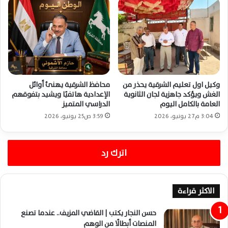
وكيل اول تعليم الشرقية يحذر من
محافظ الشرقية يهنئ أوائل
الغش ويؤكد جاهزية لجان الثانوية
الإعدادية هاتفيًا ويشيد بتفوقهم
العامة بالكامل اليوم
الدراسي المتميز
3:04 م27 يونيو، 2026
3:59 ص25 يونيو، 2026
اترك رد
الاكثر قراءة
حسن النجار يكتب | القاضي المزيف.. عندما تصنع
المنصات أبطالًا من الوهم