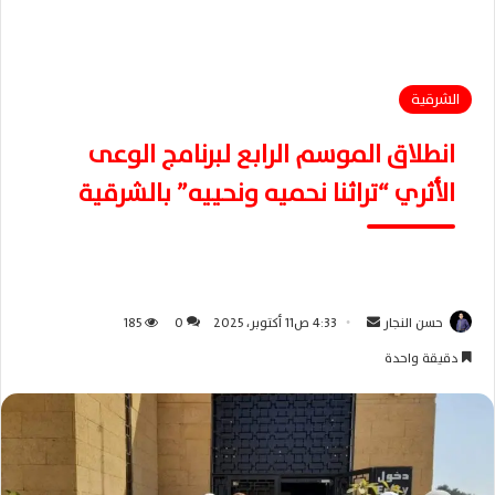
الشرقية
انطلاق الموسم الرابع لبرنامج الوعى
الأثري “تراثنا نحميه ونحييه” بالشرقية
حسن النجار
أ
4:33 ص11 أكتوبر، 2025
0
185
ر
دقيقة واحدة
س
ل
ب
ر
ي