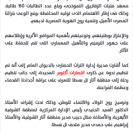
معهد فتيات الزقازيق النموذجى، وبلغ عدد الطالبات ١٥٠ طالبة.
وذلك فى إطار الاهتمام الذى توليه المحافظة برفع الوعى بتراثنا
المصرى الأصيل، وتنمية روح الهوية المصرية لديهم،
والإعتزاز بوطنيتهم، وتوعيتهم بأهمية المواقع الأثرية وإطلاعهم
على جهود الترميم والتأهيل المعماري التى تتم للحفاظ على
الآثار.
كما أشارت مديرة إدارة التراث الحضارى بالديوان العام إلى أنه تم
تنظيم ندوة عن ذكرى
انتصارات أكتوبر
المجيدة، إلى جانب تنظيم
رحلة إلى منطقة آثار تل بسطا للتعرف على عراقة أجدادنا القدماء
وعظمة الفراعنة،
وترسيخ روح الولاء والانتماء للوطن، وذلك تحت إشراف الأستاذ
الدكتور السيد الجنيدي رئيس الإدارة المركزية لمنطقة الشرقية
الأزهرية، والأستاذة منال حبيب مدير منطقة آثار الشرقية، والأستاذ
إبراهيم علي حمدى مدير متحف تل بسطا.