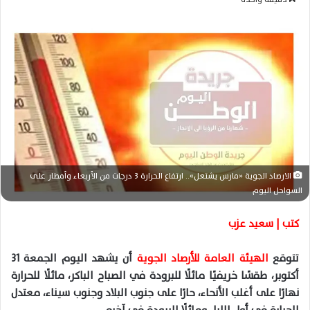
س
ل
ب
ر
ي
د
ا
إ
ل
ك
الارصاد الجوية «مارس يشتعل».. ارتفاع الحرارة 3 درجات من الأربعاء وأمطار على
ت
السواحل اليوم
ر
و
كتب | سعيد عزب
ن
ي
تتوقع
الهيئة العامة للأرصاد الجوية
أن يشهد اليوم الجمعة 31
ا
أكتوبر، طقسًا خريفيًا مائلًا للبرودة في الصباح الباكر، مائلًا للحرارة
نهارًا على أغلب الأنحاء، حارًا على جنوب البلاد وجنوب سيناء، معتدل