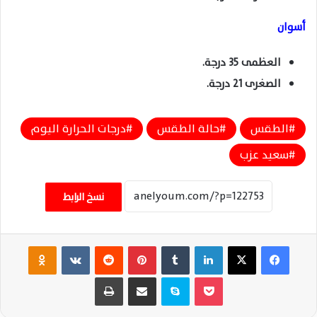
أسوان
العظمى 35 درجة.
الصغرى 21 درجة.
الطقس
حالة الطقس
درجات الحرارة اليوم
سعيد عزب
نسخ الرابط
فيسبوك
‫X
لينكدإن
‏Tumblr
بينتيريست
‏Reddit
‏VKontakte
Odnoklassniki
‫Pocket
سكايب
مشاركة عبر البريد
طباعة