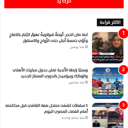
اترك رد
الاكثر قراءة
ابنة صان الحجر :أرملةٌ شرقاويةٌ تهزمُ اليُتمَ بالكفاحِ
وتُربِّي خمسةَ أبناءٍ حتى الزَّواجِ والاستقرار
منذ يومين
رسميًا رابطة الأندية تعلن جدول مباريات الأهلي
والزمالك وبيراميدز بالدوري الممتاز الجديد
منذ ساعتين
5 سقطات كشفت منتحل صفة القاضي قبل محاكمته
أمام القضاء المصري اليوم
منذ ساعة واحدة