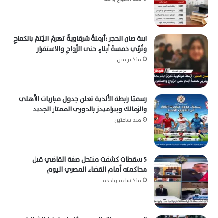
ابنة صان الحجر :أرملةٌ شرقاويةٌ تهزمُ اليُتمَ بالكفاحِ
وتُربِّي خمسةَ أبناءٍ حتى الزَّواجِ والاستقرار
منذ يومين
رسميًا رابطة الأندية تعلن جدول مباريات الأهلي
والزمالك وبيراميدز بالدوري الممتاز الجديد
منذ ساعتين
5 سقطات كشفت منتحل صفة القاضي قبل
محاكمته أمام القضاء المصري اليوم
منذ ساعة واحدة