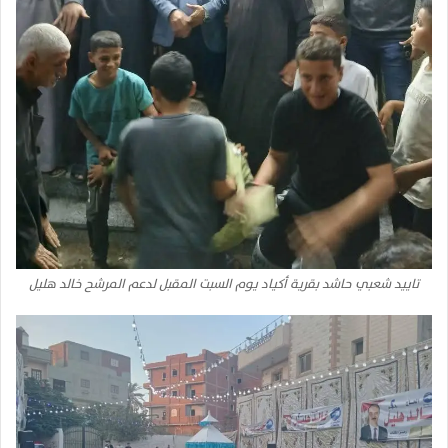
تاييد شعبي حاشد بقرية أكياد يوم السبت المقبل لدعم المرشح خالد هليل