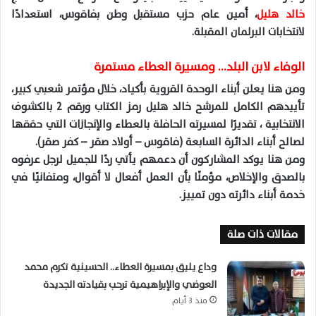
خالد هليل
، أمين عام حزب مستقبل وطن بفاقوس، استعدادًا
لانتخابات البرلمان المقبلة.
الوفاء لابن البلد… ومسيرة العطاء مستمرة
ومن هنا يعلن أبناء الوحدة القروية بأكياد، خلال مؤتمر شعبي كبير،
تأييدهم الكامل للمرشح خالد هليل رمز الكتاب ورقم 2 بالكشوف
الانتخابية ، تقديرًا لمسيرته الحافلة بالعطاء والإنجازات التي حققها
لصالح أبناء الدائرة السابعة (فاقوس – أولاد صقر – كفر صقر).
ومن هنا يوكد المشاركون أن دعمهم يأتي ردًا للجميل لرجل عرفوه
بالصدق والإخلاص، مؤمنًا بأن العمل أفعال لا أقوال، ومتفانيًا في
خدمة أبناء دائرته دون تمييز.
مقالات ذات صلة
وداع يليق بمسيرة العطاء.. الحسينية تكرم محمد
العوضي والإبراهيمية ترحب بقيادته الجديدة
منذ 3 أيام