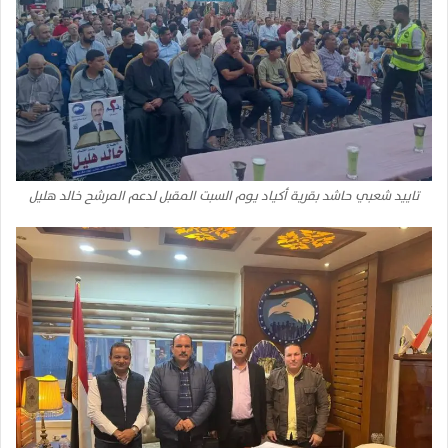
تاييد شعبي حاشد بقرية أكياد يوم السبت المقبل لدعم المرشح خالد هليل