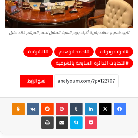
تاييد شعبي حاشد بقرية أكياد يوم السبت المقبل لدعم المرشح خالد هليل
احزاب ونواب
احمد ابراهيم
الشرقية
انتخابات الدائرة السابعة بالشرقية
نسخ الرابط
فيسبوك
‫X
لينكدإن
‏Tumblr
بينتيريست
‏Reddit
‏VKontakte
Odnoklassniki
‫Pocket
سكايب
مشاركة عبر البريد
طباعة