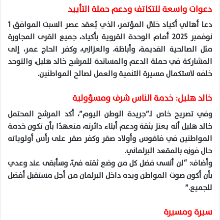
دعوات واسعة للتكاتف ودعم حملة التأييد
دعا أهالي أكياد خلال المؤتمر، الذي يُعقد عصر السبت الموافق 1
نوفمبر 2025 أمام الوحدة القروية بأكياد، جميع القرى المجاورة
مثل الصالحية القديمة، وأباظة، والعزازي، وكفر الحاج عمر، إلى
المشاركة في حملة الدعم والمساندة للمرشح خالد هليل، والتوحد
خلفه لاستكمال مسيرة التنمية والعمل لصالح المواطنين.
خالد هليل: خدمة الناس شرف ومسؤولية
وفي تصريح خاص لـ”جريدة الوطن اليوم”، أكد المرشح المحتمل
خالد هليل أنه يعتز بثقة ودعم أبناء دائرته، متعهدًا بأن تكون خدمة
المواطنين في فاقوس وأولاد صقر وكفر صقر على رأس أولوياته
حال فوزه بالمقعد البرلماني.
وأضاف: “لن أنسى فضل كل من وضع ثقته فيّ، وسأبقى عند وعدي
بأن أكون صوت المواطن ويده داخل البرلمان من أجل مستقبل أفضل
للجميع.”
سيرة ومسيرة