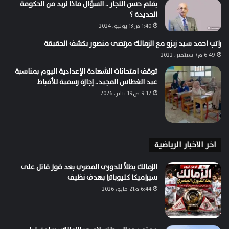
بقلم حسن النجار .. السؤال ماذا نريد من الحكومة
الجديدة ؟
1:40 ص13 يوليو، 2024
راتب احمد سيد زيزو مع الزمالك مرتضى منصور يكشف الحقيقة
6:49 م7 سبتمبر، 2022
توقف امتحانات الشهادة الإعدادية اليوم بمناسبة
عيد الغطاس المجيد.. إجازة رسمية للأقباط
9:12 ص19 يناير، 2026
اخر الاخبار الرياضية
الزمالك بطلاً للدوري المصري بعد فوز قاتل على
سيراميكا كليوباترا بهدف نظيف
6:44 م21 مايو، 2026