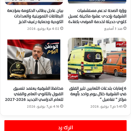
وزارة الصحة تدعم مستشفيات
بيان عاجل يطالب الحكومة بمراجعة
الشرقية بإحدى عشرة ماكينة غسيل
البطاقات التموينية والعدادات
كلوي حديثة لخدمة المرضى بكفاءة
الكودية وحماية رغيف الخبز
منذ 3 أسابيع
4:02 م8 يوليو، 2026
6 إصابات بلدغات الثعابين تثير القلق
محافظ الشرقية يعتمد تنسيق
في الشرقية خلال يوم واحد بأربعة
القبول بالثانوي العام والفني
مراكز ” تفاصيل “
للعام الدراسي الجديد 2026-2027
5:45 ص7 يوليو، 2026
4:16 ص7 يوليو، 2026
اترك رد