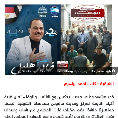
س
ل
ب
ر
ي
د
ا
إ
ل
ك
ت
ر
تاييد شعبي حاشد بقرية أكياد يوم السبت المقبل لدعم المرشح خالد هليل
و
ن
الشرقية – كتب | احمد ابراهيم
ي
ا
في مشهد وطني مهيب يعكس روح الانتماء والوفاء، تعلن قرية
أكياد التابعة لمركز ومدينة فاقوس بمحافظة الشرقية، تجمعًا
جماهيريًا حاشدًا يضم مختلف فئات المجتمع من شباب وسيدات
وكبار العائلات، وذلك في تأييد شعبي واسع للمرشح المحتمل الحاج