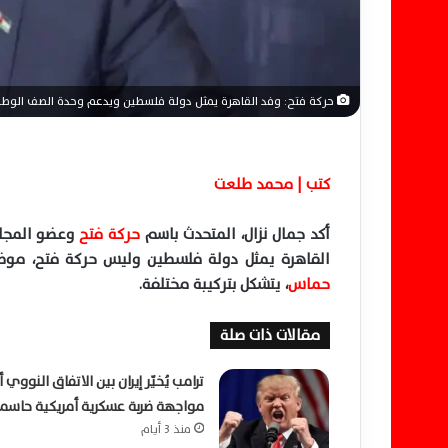
ي
ا
حركة فتح: وفد القاهرة يمثل دولة فلسطين ويدعم وحدة الصف الوط
كتب | محمد طلعت
أكد جمال نزال، المتحدث
باسم
حركة فتح
وعضو المجلس
القاهرة يمثل دولة فلسطين وليس حركة فتح، موضح
حماس
، يتشكل بتركيبة مختلفة
.
مقالات ذات صلة
ترامب يُخيّر إيران بين الاتفاق النووي أ
مواجهة ضربة عسكرية أمريكية حاسم
منذ 3 أيام