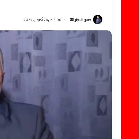
حسن النجار
أ
6:00 ص24 أكتوبر، 2025
ر
س
ل
ب
ر
ي
د
ا
إ
ل
ك
ت
ر
و
ن