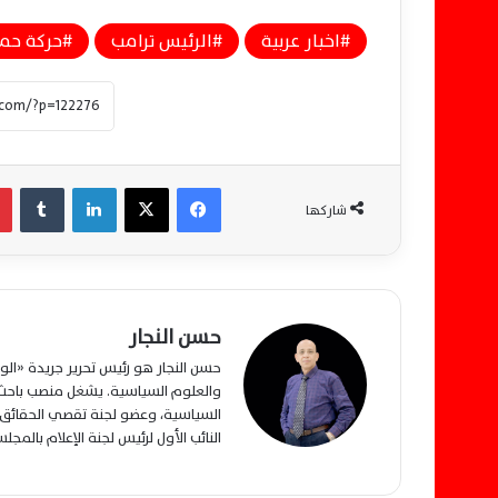
اخبار عربية
الرئيس ترامب
حركة حم
فيسبوك
‫X
لينكدإن
‏Tumblr
شاركها
حسن النجار
حسن النجار هو رئيس تحرير جريدة «ا
والعلوم السياسية. يشغل منصب باحث م
السياسية، وعضو لجنة تقصي الحقائق ب
النائب الأول لرئيس لجنة الإعلام بالمج