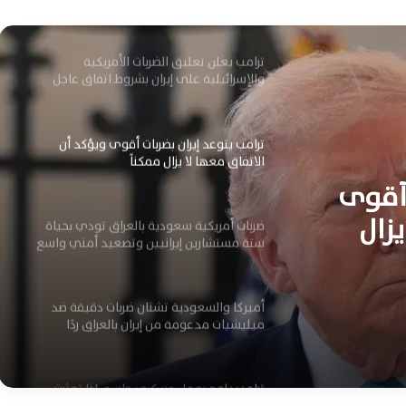
اليوم
ترامب يعلن تعليق الضربات الأمريكية
والإسرائيلية على إيران بشروط اتفاق عاجل
وشامل
ترامب يتوعد إيران بضربات أقوى ويؤكد أن
الاتفاق معها لا يزال ممكناً
 أقوى
يزال
ضربات أمريكية سعودية بالعراق تودي بحياة
ستة مستشارين إيرانيين وتصعيد أمني واسع
أميركا والسعودية تشنان ضربات دقيقة ضد
ميليشيات مدعومة من إيران بالعراق ردًا
ترامب يلوح بعمل عسكري حاسم إذا تعثرت