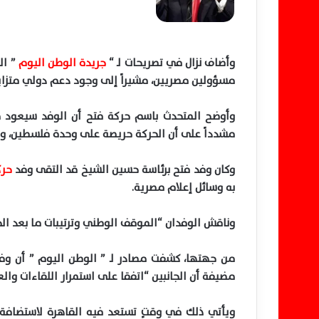
وأضاف نزال في تصريحات لـ “
جريدة الوطن اليوم
” ال
مسؤولين مصريين، مشيراً إلى وجود دعم دولي متزايد
وأوضح
المتحدث باسم حركة فتح أن الوفد سيعود من 
مشدداً على أن الحركة حريصة على وحدة فلسطين، ول
وكان وفد فتح برئاسة حسين الشيخ قد التقى وفد
حرك
به وسائل إعلام مصرية
.
وناقش الوفدان “الموقف الوطني وترتيبات ما بعد ال
من جهتها، كشفت مصادر لـ ” الوطن اليوم ” أن وفد
مضيفة أن الجانبين “اتفقا
على
استمرار اللقاءات وال
ويأتي ذلك في وقتٍ تستعد فيه القاهرة لاستضافة 