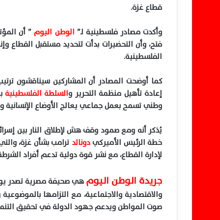
قطاع غزة
.
وأكدت مصادر فلسطينية
لـ”
الوطن اليوم
” أن المؤ
فتح، وأن التحضيرات بدأت لتحديد مستقبل القطاع وإن
الفلسطينية
.
كما أوضحت المصادر أن المشاركين سيناقشون ترتيب
إعادة تأهيل منظمة التحرير و
السلطة الفلسطينية
بم
وطني تسمح بعمل جماعي يعالج الأوضاع الإنسانية وا
يُذكر أنه ومع صمود وقف هش لإطلاق النار بين إسر
خطة الرئيس الأميركي
دونالد
ترامب بشأن غزة، والت
لإدارة القطاع، مع نشر قوة دولية تدعم أفراد الشر
جريدة الوطن اليوم
هي
صحيفة
مصرية تصدر يومي
والاقتصادية والاجتماعية، مع التزامها بالموضوعية وا
صوت المواطن ويدعم جهود الدولة في تحقيق التنمية