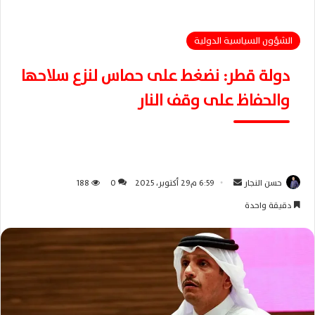
الشؤون السياسية الدولية
دولة قطر: نضغط على حماس لنزع سلاحها
والحفاظ على وقف النار
حسن النجار
أ
6:59 م29 أكتوبر، 2025
0
188
ر
دقيقة واحدة
س
ل
ب
ر
ي
د