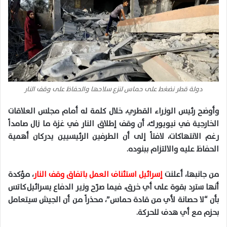
دولة قطر نضغط على حماس لنزع سلاحها والحفاظ على وقف النار
وأوضح رئيس الوزراء القطري، خلال كلمة له أمام مجلس العلاقات
الخارجية في نيويورك، أن وقف إطلاق النار في غزة ما زال صامداً
رغم الانتهاكات، لافتاً إلى أن الطرفين الرئيسيين يدركان أهمية
الحفاظ عليه والالتزام ببنوده.
من جانبها، أعلنت
إسرائيل استئناف العمل باتفاق وقف النار
، مؤكدة
أنها سترد بقوة على أي خرق، فيما صرّح وزير الدفاع يسرائيل كاتس
بأن “لا حصانة لأي من قادة حماس”، محذراً من أن الجيش سيتعامل
بحزم مع أي هدف للحركة.