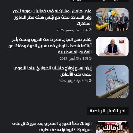
على هامش مشاركته في فعاليات بورصة لندن ..
وزير السياحة يبحث مع رئيس هيئة قطر التعاون
المشترك
11:56 م5 نوفمبر، 2025
بقلم حسن النجار.. مصر خاضت الحروب وضحت بأعز
أبنائها شهداء للوطن فى سبيل الحرية ودفاعًا عن
القضية الفلسطينية
8:51 م15 أبريل، 2025
إيران تسرع إصلاح منشآت الصواريخ بينما النووي
يبقى تحت الأنقاض
8:43 م6 فبراير، 2026
اخر الاخبار الرياضية
الزمالك بطلاً للدوري المصري بعد فوز قاتل على
سيراميكا كليوباترا بهدف نظيف