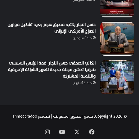
حسن النجار يكتب: مضيق هرمز يعيد تشكيل موازين
الصراع الأمريكي الإيراني
منذ أسبوعين
الكاتب الصحفي حسن النجار: قمة الرئيس السيسي
بتنزانيا تدشن مرحلة جديدة لتعزيز الشراكة الإفريقية
والتنمية المشتركة
منذ 3 أسابيع
© Copyright 2026, جميع الحقوق محفوظة | تصميم
ahmedpradoo
‫X
فيسبوك
‫YouTube
انستقرام