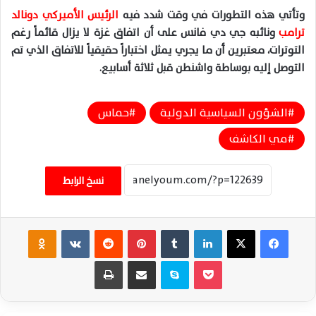
وتأتي هذه التطورات في وقت شدد فيه
الرئيس الأميركي دونالد
ترامب
ونائبه جي دي فانس على أن اتفاق غزة لا يزال قائماً رغم
التوترات، معتبرين أن ما يجري يمثل اختباراً حقيقياً للاتفاق الذي تم
التوصل إليه بوساطة واشنطن قبل ثلاثة أسابيع.
الشؤون السياسية الدولية
حماس
مي الكاشف
نسخ الرابط
فيسبوك
‫X
لينكدإن
‏Tumblr
بينتيريست
‏Reddit
‏VKontakte
Odnoklassniki
‫Pocket
سكايب
مشاركة عبر البريد
طباعة