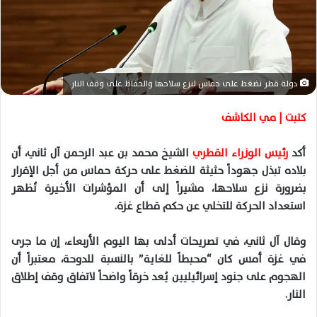
ا
إ
ل
ك
ت
دولة قطر نضغط على حماس لنزع سلاحها والحفاظ على وقف النار
ر
و
كتبت | مي الكاشف
ن
ي
أكد
رئيس الوزراء القطري
الشيخ محمد بن عبد الرحمن آل ثاني، أن
ا
بلاده تبذل جهوداً حثيثة للضغط على حركة حماس من أجل الإقرار
بضرورة نزع سلاحها، مشيراً إلى أن المؤشرات الأخيرة تُظهر
استعداد الحركة للتخلي عن حكم قطاع غزة.
وقال آل ثاني، في تصريحات أدلى بها اليوم الأربعاء، إن ما جرى
في غزة أمس كان “محبطاً للغاية” بالنسبة للدوحة، معتبراً أن
الهجوم على جنود إسرائيليين يُعد خرقاً واضحاً لاتفاق وقف إطلاق
النار.