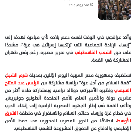
منذ يوم واحد
وأكد عراقجي في الوقت نفسه دعم بلاده لأي مبادرة تهدف إلى
“إنهاء الإبادة الجماعية التي ترتكبها إسرائيل في غزة”، مشددًا
على حق
الشعب الفلسطيني
في تقرير مصيره، رغم رفض طهران
المشاركة في القمة.
تستضيف جمهورية مصر العربية اليوم الإثنين، بمدينة
شرم الشيخ
،
“قمة السلام من أجل غزة” برئاسة مشتركة بين
الرئيس عبد الفتاح
السيسي
ونظيره الأميركي دونالد ترامب، وبمشاركة قادة أكثر من
عشرين دولة والأمين العام للأمم المتحدة أنطونيو جوتيريش.
وتأتي القمة في إطار الجهود المصرية الرامية إلى إنهاء الحرب
في قطاع غزة وإرساء دعائم السلام والاستقرار في منطقة
الشرق
الأوسط
، انطلاقًا من الدور المصري المحوري في حفظ الأمن
الإقليمي والدفاع عن الحقوق المشروعة للشعب الفلسطيني.