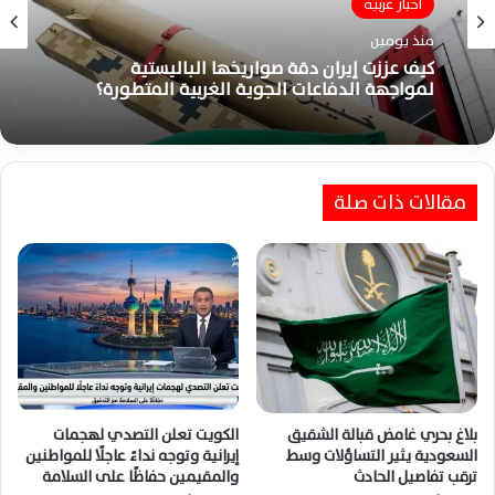
أخبار عربية
منذ يومين
كيف عززت إيران دقة صواريخها الباليستية
لمواجهة الدفاعات الجوية الغربية المتطورة؟
مقالات ذات صلة
بلاغ بحري غامض قبالة الشقيق
الكويت تعلن التصدي لهجمات
السعودية يثير التساؤلات وسط
إيرانية وتوجه نداءً عاجلًا للمواطنين
ترقب تفاصيل الحادث
والمقيمين حفاظًا على السلامة