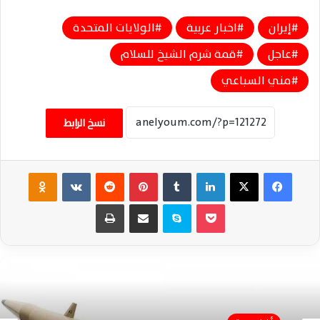
إيران
اخبار عربية
الولايات المتحدة
عاجل
قمة شرم الشيخ للسلام
مني السباعي
نسخ الرابط
فيسبوك
‫X
لينكدإن
‏Tumblr
بينتيريست
‏Reddit
‏VKontakte
Odnoklassniki
‫Pocket
سكايب
مشاركة عبر البريد
طباعة