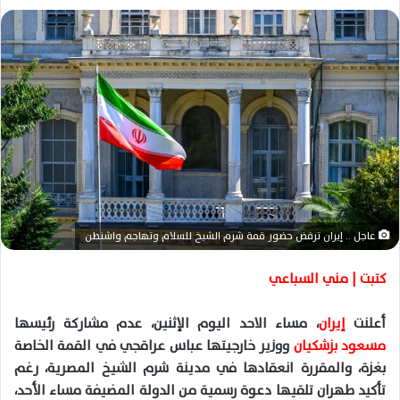
ل
ب
ر
ي
د
ا
إ
ل
ك
ت
ر
عاجل .. إيران ترفض حضور قمة شرم الشيخ للسلام وتهاجم واشنطن
و
ن
كتبت | مني السباعي
ي
ا
أعلنت
إيران
، مساء الاحد اليوم الإثنين، عدم مشاركة رئيسها
مسعود بزشكيان
ووزير خارجيتها عباس عراقجي في القمة الخاصة
بغزة، والمقررة انعقادها في مدينة شرم الشيخ المصرية، رغم
تأكيد طهران تلقيها دعوة رسمية من الدولة المضيفة مساء الأحد،