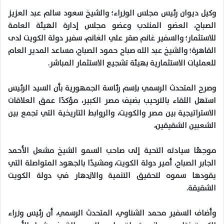
وكيل ديوان رئيس مجلس الوزراء؛ والشيخ سعود سالم عبد العزيز
الصباح، العضو المنتدب وعضو مجلس إدارة الهيئة العامة
للاستثمار؛ والسفير غانم صقر علي الغانم، سفير دولة الكويت لدى
القاهرة؛ والشيخ عبد الله صباح حمود الصباح، مساعد المدير العام
للعمليات الاستثمارية بهيئة تشجيع الاستثمار المباشر.
وصرح المتحدث الرسمي باِسم رئاسة الجمهورية بأن السيد الرئيس
استهل اللقاء بالترحيب بضيف مصر الكبير، مؤكدًا عمق العلاقات
الاستراتيجية بين مصر والكويت، والروابط التاريخية التي تجمع بين
الشعبين الشقيقين،
موجهًا سيادته التحية إلى صاحب السمو الشيخ مشعل الأحمد
الجابر الصباح، أمير دولة الكويت، ومشيدًا بالجهود المتواصلة التي
يقودها سموه لتحقيق التنمية والازدهار في دولة الكويت
الشقيقة.
وأضاف السفير محمد الشناوي، المتحدث الرسمي، أن رئيس وزراء