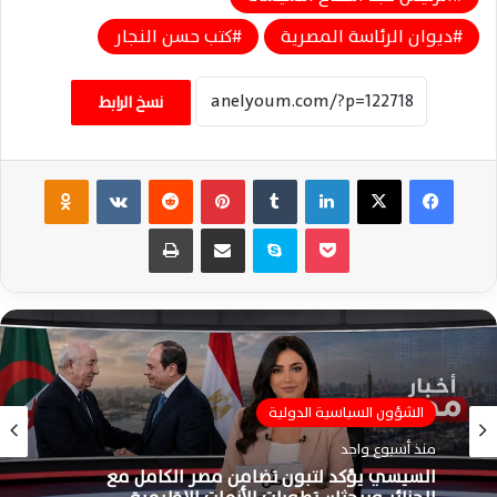
ديوان الرئاسة المصرية
كتب حسن النجار
نسخ الرابط
فيسبوك
‫X
لينكدإن
‏Tumblr
بينتيريست
‏Reddit
‏VKontakte
Odnoklassniki
‫Pocket
سكايب
مشاركة عبر البريد
طباعة
الشؤون السياسية الدولية
منذ أسبوع واحد
السيسي يؤكد لتبون تضامن مصر الكامل مع