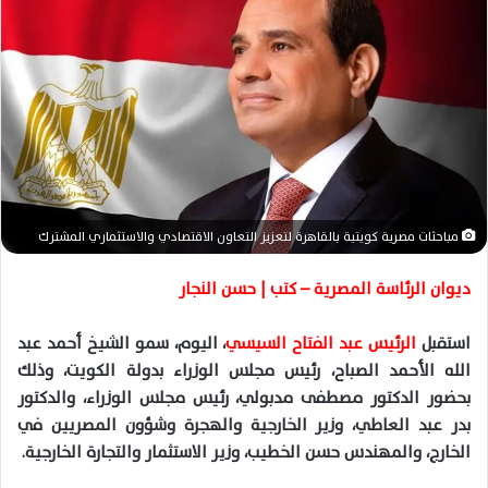
ل
ب
ر
ي
د
ا
إ
ل
ك
مباحثات مصرية كويتية بالقاهرة لتعزيز التعاون الاقتصادي والاستثماري المشترك
ت
ر
ديوان الرئاسة المصرية – كتب | حسن النجار
و
ن
استقبل
الرئيس عبد الفتاح السيسي
، اليوم، سمو الشيخ أحمد عبد
ي
الله الأحمد الصباح، رئيس مجلس الوزراء بدولة الكويت، وذلك
ا
بحضور الدكتور مصطفى مدبولي، رئيس مجلس الوزراء، والدكتور
بدر عبد العاطي، وزير الخارجية والهجرة وشؤون المصريين في
الخارج، والمهندس حسن الخطيب، وزير الاستثمار والتجارة الخارجية.