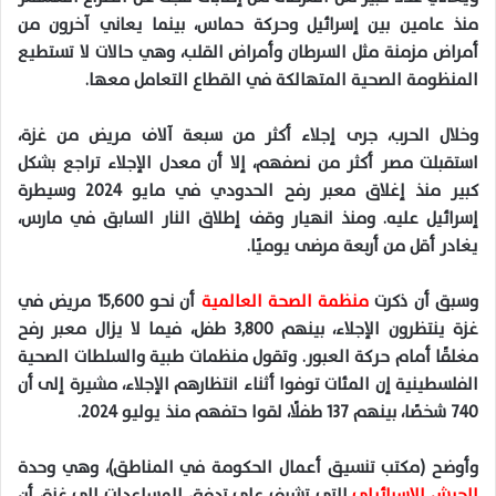
منذ عامين بين إسرائيل وحركة حماس، بينما يعاني آخرون من
أمراض مزمنة مثل السرطان وأمراض القلب، وهي حالات لا تستطيع
المنظومة الصحية المتهالكة في القطاع التعامل معها
.
وخلال الحرب، جرى إجلاء أكثر من سبعة آلاف مريض من غزة،
استقبلت مصر أكثر من نصفهم، إلا أن معدل الإجلاء تراجع بشكل
كبير منذ إغلاق معبر رفح الحدودي في مايو
2024
وسيطرة
إسرائيل عليه. ومنذ انهيار وقف إطلاق النار السابق في مارس،
يغادر أقل من أربعة مرضى يوميًا
.
وسبق أن ذكرت
منظمة الصحة العالمية
أن نحو
15,600
مريض في
غزة ينتظرون الإجلاء، بينهم
3,800
طفل، فيما لا يزال معبر رفح
مغلقًا أمام حركة العبور. وتقول منظمات طبية والسلطات الصحية
الفلسطينية إن المئات توفوا أثناء انتظارهم الإجلاء، مشيرة إلى أن
740
شخصًا، بينهم
137
طفلًا، لقوا حتفهم منذ يوليو
2024
.
وأوضح (مكتب تنسيق أعمال
الحكومة
في
المناطق
)،
وهي
وحدة
الجيش
الإسرائيلي
التي
تشرف
على
تدفق
المساعدات
إلى
غزة
،
أن