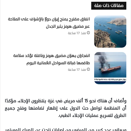
مقالات ذات صلة
اتفاق مقترح يمنح إيران دورًا بالإشراف على الملاحة
عبر مضيق هرمز يثير الجدل
منذ 17 ساعة
انفجاران يهزان مضيق هرمز وناقلة تؤكد سلامة
طاقمها قبالة السواحل العُمانية اليوم
منذ 17 ساعة
وأضاف أن هناك نحو
15
ألف مريض في غزة ينتظرون الإجلاء، مؤكدًا
أن المنظمة تواصل حث الدول على إظهار تضامنها وفتح جميع
الطرق لتسريع عمليات الإجلاء الطبي
.
ويعاني عدد كبير من المرضى من إصابات نتجت عن الصراع المستمر