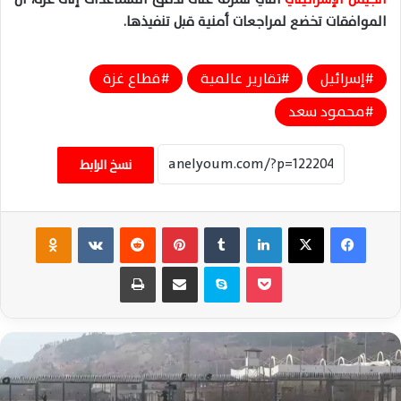
الموافقات
تخضع
لمراجعات
أمنية
قبل
تنفيذها
.
إسرائيل
تقارير عالمية
قطاع غزة
محمود سعد
نسخ الرابط
فيسبوك
‫X
لينكدإن
‏Tumblr
بينتيريست
‏Reddit
‏VKontakte
Odnoklassniki
‫Pocket
سكايب
مشاركة عبر البريد
طباعة