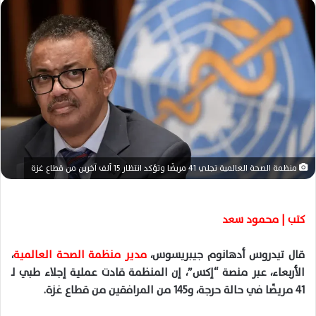
ل
ب
ر
ي
د
ا
إ
ل
ك
ت
منظمة الصحة العالمية تجلي 41 مريضًا وتؤكد انتظار 15 ألف آخرين من قطاع غزة
ر
و
ن
كتب | محمود سعد
ي
ا
قال
تيدروس
أدهانوم
ج
يبريسوس
،
مدير منظمة الصحة العالمية
،
الأربعاء، عبر منصة “إكس”، إن المنظمة قادت عملية إجلاء طبي لـ
41
مريضًا
في
حالة حرجة، و
145
من المرافقين من قطاع غزة
.