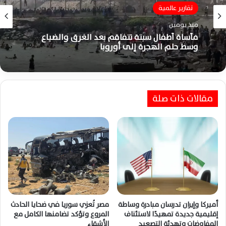
تقارير عالمية
منذ يومين
مأساة أطفال سبتة تتفاقم بعد الغرق والضياع
وسط حلم الهجرة إلى أوروبا
مقالات ذات صلة
أميركا وإيران تدرسان مبادرة وساطة
مصر تُعزي سوريا في ضحايا الحادث
إقليمية جديدة تمهيدًا لاستئناف
المروع وتؤكد تضامنها الكامل مع
المفاوضات وتهدئة التصعيد
الأشقاء