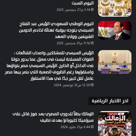
اليوم السبت
3:14 م27 ديسمبر، 2025
اليوم الوطني السعودي الرئيس عبد الفتاح
السيسي يتوجه ببرقية تهنئة لخادم الحرمين
الشريفين وولي العهد
11:16 م23 سبتمبر، 2023
الرئيس السيسي للمشككين واصحاب الشائعات :
القوات المسلحة ليست فى معزل عما يدور حولنا
فى الداخل أو الخارج. الرئيس السيسي مصر بتوازنها
واستقرارها رغم الظروف الصعبة اللي بتمر بيها مصر
عامل ثقل كبير جدًا في هذا الاستقرار
12:20 ص23 نوفمبر، 2024
اخر الاخبار الرياضية
الزمالك بطلاً للدوري المصري بعد فوز قاتل على
سيراميكا كليوباترا بهدف نظيف
6:44 م21 مايو، 2026