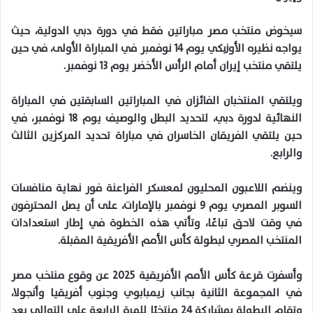
سيخوض منتخب مصر مباراتين فقط في دورة دبي الدولية، حيث
يواجه نظيره الأوزبكي يوم
14
نوفمبر في المباراة الأولى، في حين
يلتقي
منتخب
إيران أمام الرأس الأخضر يوم
13
نوفمبر
.
ويلتقي المنتخبان الفائزان في المباراتين السابقتين في المباراة
النهائية لدورة دبي، لتحديد البطل والوصيف يوم
18
نوفمبر، في
حين يلتقي الفريقان الخاسران في مباراة تحديد المركزين الثالث
والرابع
.
وينضم اللاعبون المحليون لمعسكر الفراعنة فور نهاية منافسات
السوبر المصري يوم
9
نوفمبر بالإمارات، على أن يصل المحترفون
في وقت لاحق تباعًا، وتأتي هذه الخطوة في إطار استعدادات
المنتخب المصري لبطولة كأس الأمم الأفريقية المقبلة
.
وأسفرت قرعة كأس الأمم الأفريقية
2025
عن وقوع منتخب مصر
في المجموعة الثانية بجانب زيمبابوي وجنوب أفريقيا وأنجولا،
وتقام البطولة بمشاركة
24
منتخبًا للمرة الرابعة على التوالي بعد