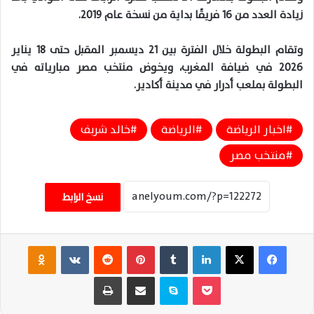
زيادة العدد من
16
فريقًا بداية من نسخة عام
2019
.
وتقام البطولة خلال الفترة بين
21
ديسمبر المقبل حتى
18
يناير
2026
في ضيافة المغرب، ويخوض منتخب مصر مبارياته في
البطولة
بملعب أدرار في مدينة أكادير
.
اخبار الرياضة
الرياضة
خالد شربف
منتخب مصر
نسخ الرابط
فيسبوك
‫X
لينكدإن
‏Tumblr
بينتيريست
‏Reddit
‏VKontakte
Odnoklassniki
‫Pocket
سكايب
مشاركة عبر البريد
طباعة