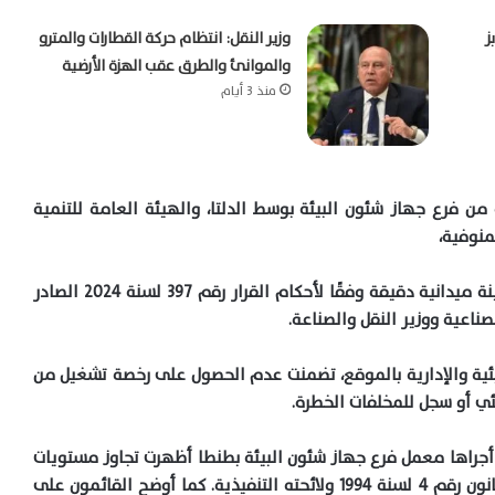
ز
وزير النقل: انتظام حركة القطارات والمترو
والموانئ والطرق عقب الهزة الأرضية
منذ 3 أيام
ن فرع جهاز شئون البيئة بوسط الدلتا، والهيئة العامة للتنمية
منوفية،
حيث توجهت اللجنة إلى موقع الشكوى وأجرت معاينة ميدانية دقيقة وفقًا لأحكام القرار رقم 397 لسنة 2024 الصادر
ناعية ووزير النقل والصناعة.
لبيئية والإدارية بالموقع، تضمنت عدم الحصول على رخصة تشغيل من
ئي أو سجل للمخلفات الخطرة.
 أجراها معمل فرع جهاز شئون البيئة بطنطا أظهرت تجاوز مستويات
الأتربة والضوضاء للحدود القانونية المقررة وفقًا للقانون رقم 4 لسنة 1994 ولائحته التنفيذية. كما أوضح القائمون على