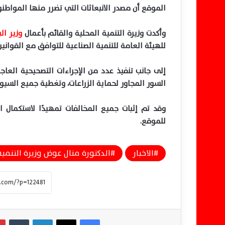
الموقع أن مصدر الانبعاثات التي تضرر منها المواط
وأكدت وزيرة التنمية المحلية والقائم بأعمال
وزير الب
للهيئة العامة للتنمية الصناعية للتوافق مع القوانين 
إلى جانب تنفيذ عدد من الإجراءات التصحيحية العا
السور المجاور لحماية الزراعات، وتغطية جميع السيور ب
وقد تم إثبات جميع المخالفات تمهيدًا لاستكمال ال
للموقع.
الاخبار
الدكتورة منال عوض وزيرة التنمية
فيسبوك
‫X
لينكدإن
‏Tumblr