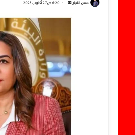
حسن النجار
أ
6:20 ص27 أكتوبر، 2025
ر
س
ل
ب
ر
ي
د
ا
إ
ل
ك
ت
ر
و
ن
ي
ا