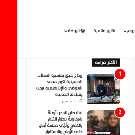
ليوم
تقارير عالمية
الرياضة
الاكثر قراءة
وداع يليق بمسيرة العطاء..
الحسينية تكرم محمد
العوضي والإبراهيمية ترحب
بقيادته الجديدة
منذ ساعتين
ابنة صان الحجر :أرملةٌ
شرقاويةٌ تهزمُ اليُتمَ
بالكفاحِ وتُربِّي خمسةَ أبناءٍ
حتى الزَّواجِ والاستقرار