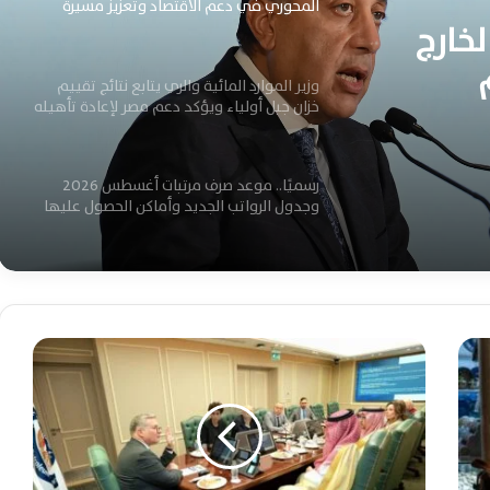
المحوري في دعم الاقتصاد وتعزيز مسيرة
خارج
التنمية الوطنية المستدامة
وزير الموارد المائية والري يتابع نتائج تقييم
نمية
خزان جبل أولياء ويؤكد دعم مصر لإعادة تأهيله
بالكامل
رسميًا.. موعد صرف مرتبات أغسطس 2026
وجدول الرواتب الجديد وأماكن الحصول عليها
اعرف امتيازات المقبولين بالمعاهد الفنية
الصحية الشرطية وشروط التقديم للدفعة
الجديدة 2026
ب
ح
بدء تطبيق منظومة الخصم المباشر للخبز
ض
اليوم.. تعرف على السعر والحصة الرسمية
و
للمواطن
ر
و
بدء تطبيق منظومة الخصم المباشر بالمخابز
ز