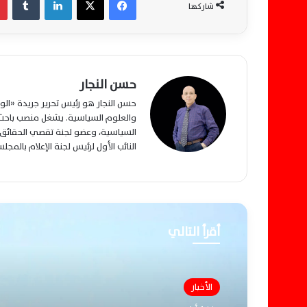
شاركها
حسن النجار
حسن النجار هو رئيس تحرير جريدة «ا
والعلوم السياسية. يشغل منصب باحث م
السياسية، وعضو لجنة تقصي الحقائق ب
النائب الأول لرئيس لجنة الإعلام بالمج
أقرأ التالي
الأخبار