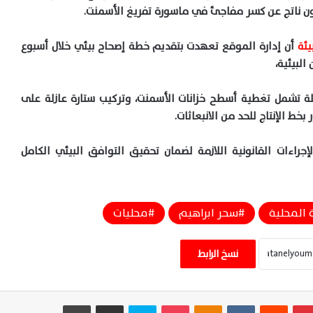
نون ناتج عن كسر مفاجئ في ماسورة تفريغ الأسمنت.
يئة
أن إدارة الموقع تعهدت بتقديم خطة إصحاح بيئي خلال أسبوع
البيئية،
جلة تشمل تغطية أسطح خزانات الأسمنت، وتركيب ستارة عازلة على
خط الإنتاج للحد من الانبعاثات.
إجراءات القانونية اللازمة لضمان تحقيق التوافق البيئي الكامل
 المحلية
سحر ابراهيم
محليات
بدء تطبيق منظومة الخصم المباشر للخبز
اليوم.. تعرف على السعر والحصة الرسمية
نسخ الرابط
للمواطن
بدء تطبيق منظومة الخصم المباشر بالمخابز
بينتيريست
‏Reddit
‏VKontakte
Odnoklassniki
‫Pocket
سكايب
مشاركة عبر البريد
طباعة