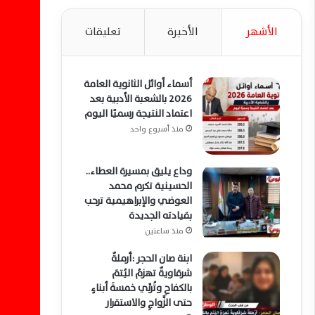
الأشهر
الأخيرة
تعليقات
أسماء أوائل الثانوية العامة
2026 بالشعبة الأدبية بعد
اعتماد النتيجة رسميًا اليوم
منذ أسبوع واحد
وداع يليق بمسيرة العطاء..
الحسينية تكرم محمد
العوضي والإبراهيمية ترحب
بقيادته الجديدة
منذ ساعتين
ابنة صان الحجر :أرملةٌ
شرقاويةٌ تهزمُ اليُتمَ
بالكفاحِ وتُربِّي خمسةَ أبناءٍ
حتى الزَّواجِ والاستقرار