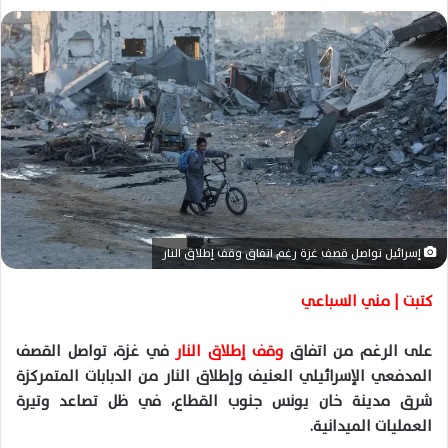
ل
ب
ر
ي
د
ا
إ
ل
ك
ت
إسرائيل تواصل قصف غزة رغم اتفاق وقف إطلاق النار
ر
و
كتبت | مني السباعي
ن
ي
على الرغم من اتفاق
وقف إطلاق النار
في غزة، تواصل القصف
ا
المدفعي الإسرائيلي العنيف وإطلاق النار من الدبابات المتمركزة
شرق مدينة خان يونس جنوب القطاع، في ظل تصاعد وتيرة
العمليات الميدانية.