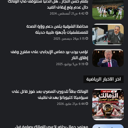
بقلم حسن النجار .. هل الدنيا ستتوقف في الزمالك
حال عدم رفع إيقاف القيد
4:42 ص21 أغسطس، 2024
محافظ الشرقية يثمن دعم وزارة الصحة
للمستشفيات بأجهزة طبية حديثة
3:15 م26 ديسمبر، 2025
ترامب يرحب برد حماس الإيجابي على مقترح وقف
إطلاق النار
9:19 ص5 يوليو، 2025
اخر الاخبار الرياضية
الزمالك بطلاً للدوري المصري بعد فوز قاتل على
سيراميكا كليوباترا بهدف نظيف
6:44 م21 مايو، 2026
معتمد جمال يحاضر لاعبي الزمالك بصرامة قبل