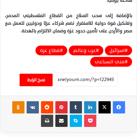
شاحنة يومياً،
بالإضافة إلى سحب السلاح من القطاع الفلسطيني المدمر،
وتشكيل قوة دولية للاستقرار تضم شركاء عربًا ودوليين للعمل مع
مصر والأردن على تأمين حدود غزة وضمان الالتزام بالهدنة.
اسرائيل
عرب وعالم
قطاع غزة
مني السباعي
نسخ الرابط
فيسبوك
‫X
لينكدإن
‏Tumblr
بينتيريست
‏Reddit
‏VKontakte
Odnoklassniki
‫Pocket
سكايب
مشاركة عبر البريد
طباعة