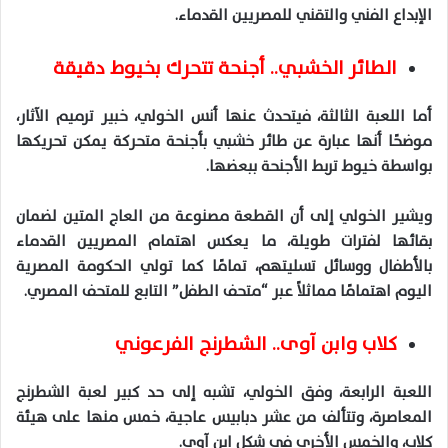
الإبداع الفني والتقني للمصريين القدماء
.
الطائر الخشبي.. أجنحة تتحرك بخيوط دقيقة
أما اللعبة الثالثة، فيتحدث عنها أنس الخولي، خبير ترميم الآثار،
موضحًا أنها عبارة عن طائر خشبي بأجنحة متحركة يمكن تحريكها
بواسطة
خيوط
تربط الأجنحة ببعضها
.
ويشير الخولي إلى أن القطعة مصنوعة من العاج المتين لضمان
بقائها لفترات طويلة، ما يعكس اهتمام المصريين القدماء
بالأطفال ووسائل تسليتهم، تمامًا كما تولي الحكومة المصرية
اليوم اهتمامًا مماثلاً عبر “متحف الطفل” التابع للمتحف المصري
.
كلاب وابن آوى.. الشطرنج الفرعوني
اللعبة الرابعة، وفق الخولي، تشبه إلى حد كبير لعبة
الشطرنج
المعاصرة
،
وتتألف
من
عشر
دبابيس
عاجية
،
خمس
منها
على
هيئة
كلاب
، والخمس الأخرى في شكل ابن آوى
.