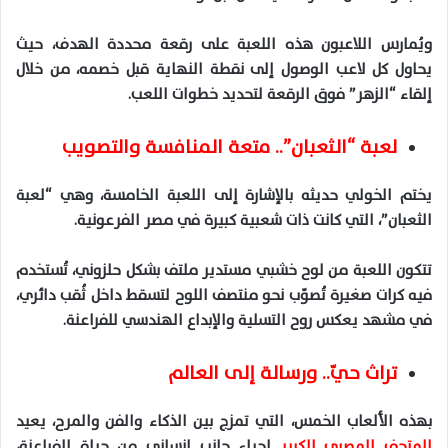
ويُمارس اللاعبون هذه اللعبة على رقعة محددة الهدف، حيث
يحاول كل لاعب الوصول إلى نقطة النهاية قبل خصمه، من خلال
إلقاء “الزهر” فوق الرقعة لتحديد خطوات اللعب
.
لعبة “الثعبان”.. متعة المنافسة والتصويب
يختم الخولي حديثه بالإشارة
إلى
اللعبة الخامسة، وهي “لعبة
الثعبان”، التي كانت ذات شعبية كبيرة في مصر الفرعونية
.
تتكون اللعبة من لوح خشبي مستدير ملتف بشكل حلزوني، تُستخدم
فيه كرات صغيرة تُصوّب نحو منتصف اللوح لتسقط داخل ثُقب دائري،
في مشهد يعكس روح التسلية والإبداع الهندسي للفراعنة
.
تراث حيّ.. ورسالة إلى العالم
بهذه الألعاب الخمس، التي تمزج بين الذكاء والفن والمرح، يعيد
المتحف المصري الكبير
إحياء جانب إنساني من حياة الفراعنة،