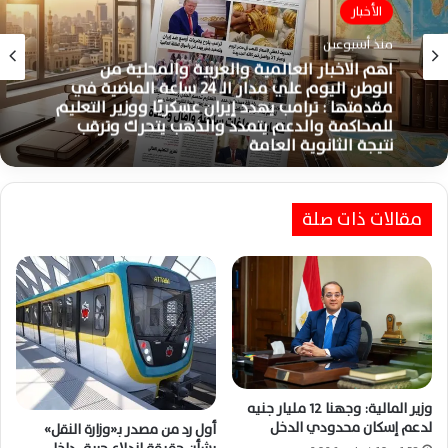
الأخبار
منذ أسبوعين
أخبار الوطن اليوم
منذ أسبوعين
اهم الاخبار العالمية والعربية والمحلية من
الوطن اليوم علي مدار الـ 24 ساعة الماضية في
مقدمتها : ترامب يهدد إيران عسكريًا ووزير التعليم
للمحاكمة والدعم يتمدد والذهب يتحرك وترقب
نتيجة الثانوية العامة
أهم الأخبار العربية والعالمية خلال الـ24 ساعة..
مقالات ذات صلة
صلاح يشعل تركيا وتصعيد إيران والذهب يقفز بقوة
وزير المالية: وجهنا 12 مليار جنيه
لدعم إسكان محدودي الدخل
أول رد من مصدر بـ«وزارة النقل»