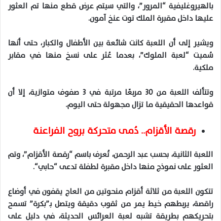
بالهيروغليفية “المرور”، والتي سيتم عرض قطع منها تم العثور
عليها داخل مقبرة الملك توت عنخ آمون
.
ويشير إلى أن اللعبة كانت شائعة بين الأطفال والكبار، حتى أنها
سُميت “لعبة الملوك”، بعدما عُثر على نسخ منها في مقابر
ملكية
.
وتتألف اللعبة من
30
مربعًا مرتبة في
3
صفوف متوازية، إلا أن
قواعدها الحقيقية ما تزال مجهولة حتى اليوم
.
رقصة الأقزام.. دُمى متحركة بروح الفراعنة
اللعبة الثانية، بحسب عبد الرحمن، تُعرف باسم “رقصة الأقزام”، وتم
العثور على نموذج منها داخل مقبرة لطفلة تدعى “حابي
“.
تتكون اللعبة من ثلاثة أقزام منحوتين من العاج يقفون في أوضاع
راقصة، يربطهم خيط يمر من ثقوب دقيقة ويتصل بـ”بكرة” تسمح
بتحريكهم بطريقة تشبه لعبة العرائس الحديثة، في دليل على