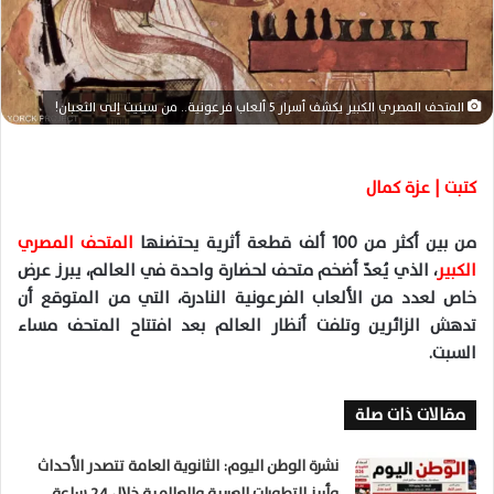
ا
إ
ل
ك
المتحف المصري الكبير يكشف أسرار 5 ألعاب فرعونية.. من سينيت إلى الثعبان!
ت
ر
و
كتبت | عزة كمال
ن
ي
من بين أكثر من
100
ألف قطعة أثرية يحتضنها
المتحف المصري
ا
الكبير
، الذي يُعدّ أضخم متحف لحضارة واحدة في العالم، يبرز عرض
خاص لعدد من الألعاب الفرعونية النادرة، التي من المتوقع أن
تدهش الزائرين وتلفت أنظار العالم بعد افتتاح المتحف مساء
السبت
.
مقالات ذات صلة
نشرة الوطن اليوم: الثانوية العامة تتصدر الأحداث
وأبرز التطورات العربية والعالمية خلال 24 ساعة