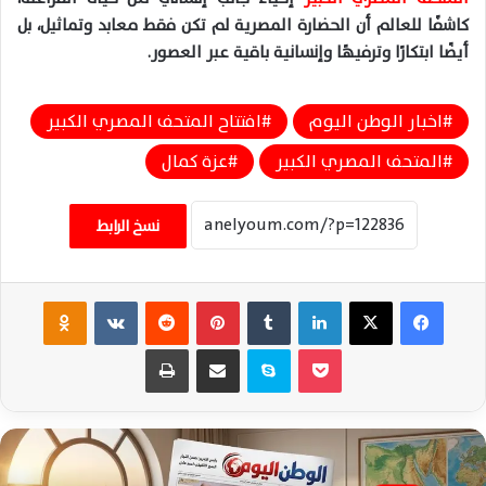
كاشفًا للعالم أن
الحضارة
المصرية لم تكن فقط معابد وتماثيل، بل
أيضًا ابتكارًا وترفيهًا وإنسانية باقية عبر العصور
.
اخبار الوطن اليوم
افتتاح المتحف المصري الكبير
المتحف المصري الكبير
عزة كمال
نسخ الرابط
فيسبوك
‫X
لينكدإن
‏Tumblr
بينتيريست
‏Reddit
‏VKontakte
Odnoklassniki
‫Pocket
سكايب
مشاركة عبر البريد
طباعة