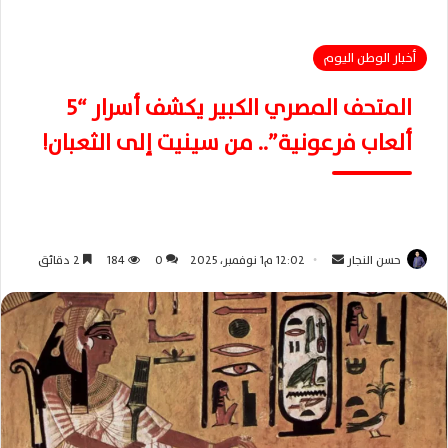
أخبار الوطن اليوم
المتحف المصري الكبير يكشف أسرار “5
ألعاب فرعونية”.. من سينيت إلى الثعبان!
حسن النجار
أ
12:02 م1 نوفمبر، 2025
0
184
2 دقائق
ر
س
ل
ب
ر
ي
د