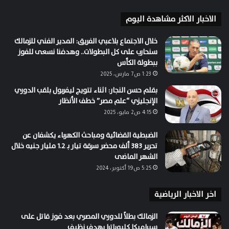
الاخبار الاكثر مشاهدة اليوم
خلال الاجتماع بلاعبي الفريق: المدير الفني للزمالك
سنحارب على كل البطولات.. وهدفنا نسعى للفوز
ببطولة الكأس
1:23 ص7 مارس، 2025
بقلم حسن النجار: اثناء تتويج ليفربول بلقب الدوري
الإنجليزي “علم مصر” خطف الأنظار
4:15 ص2 مايو، 2025
الضبطية القضائية ومباحث الكهرباء يكشفان عن
تحرير 383 ألف محضر سرقة تيار بـ 1.2 مليار جنيه خلال
الشهر الماضى
5:25 ص19 أكتوبر، 2024
اخر الاخبار الرياضية
الزمالك بطلاً للدوري المصري بعد فوز قاتل على
سيراميكا كليوباترا بهدف نظيف