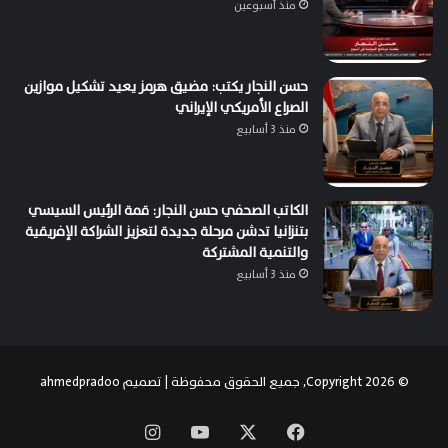
منذ أسبوعين
حسن النجار يكتب: مضيق هرمز يعيد تشكيل موازين
الصراع الأمريكي الإيراني
منذ 3 أسابيع
الكاتب الصحفي حسن النجار: قمة الرئيس السيسي
بتنزانيا تدشن مرحلة جديدة لتعزيز الشراكة الإفريقية
والتنمية المشتركة
منذ 3 أسابيع
© Copyright 2026, جميع الحقوق محفوظة | تصميم
ahmedpradoo
‫X
فيسبوك
‫YouTube
انستقرام