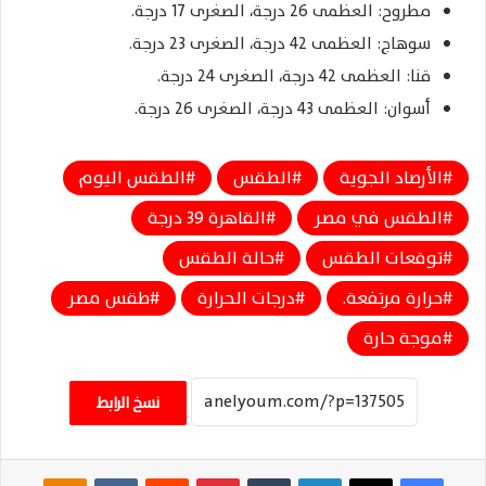
مطروح: العظمى 26 درجة، الصغرى 17 درجة.
سوهاج: العظمى 42 درجة، الصغرى 23 درجة.
قنا: العظمى 42 درجة، الصغرى 24 درجة.
أسوان: العظمى 43 درجة، الصغرى 26 درجة.
الأرصاد الجوية
الطقس
الطقس اليوم
الطقس في مصر
القاهرة 39 درجة
توقعات الطقس
حالة الطقس
حرارة مرتفعة.
درجات الحرارة
طقس مصر
موجة حارة
نسخ الرابط
فيسبوك
‫X
لينكدإن
‏Tumblr
بينتيريست
‏Reddit
‏VKontakte
Odnoklassniki