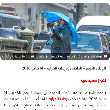
ل
ب
ر
ي
د
ا
إ
ل
ك
الأرصاد ارتفاع شديد في الحرارة اليوم الخميس والعظمى بالقاهرة 39 درجة
ت
ر
الوطن اليوم – الطقس ودرجات الحرارة – 14 مايو 2026
و
ن
كتب | سعيد عزب
ي
ا
تتوقع الهيئة العامة للأرصاد الجوية، أن يشهد اليوم الخميس 14
مايو 2026، ارتفاعًا في
درجات الحرارة
على أغلب أنحاء الجمهورية،
حيث يسود طقس معتدل الحرارة في ساعات الصباح الباكر، بينما