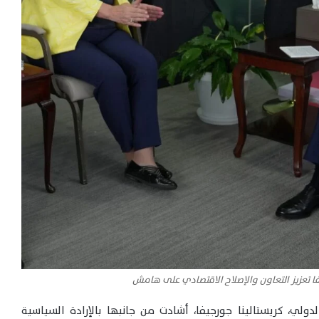
 تعزيز التعاون والإصلاح الاقتصادي على هامش
لي، كريستالينا جورجيفا، أشادت من جانبها بالإرادة السياسية