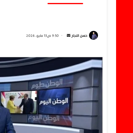
حسن النجار
أ
9:50 ص13 مايو، 2026
ر
س
ل
ب
ر
ي
د
ا
إ
ل
ك
ت
ر