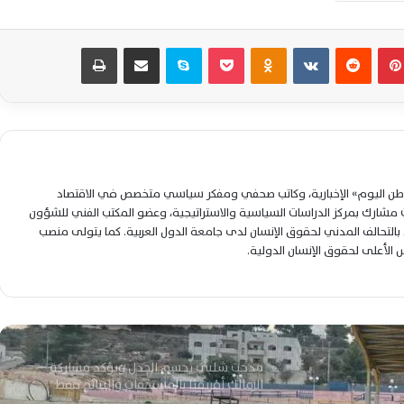
قفزة تاريخية في أسعار نجوم الزمالك بعد
بينتيريست
‏Reddit
‏VKontakte
Odnoklassniki
‫Pocket
سكايب
مشاركة عبر البريد
طباعة
حصد لقب الدوري المصري
البث المباشر ومشاهدة لقاء الزمالك
وسيراميكا كليوباترا اليوم لحسم لقب الدوري
المصري الممتاز
لوطن اليوم» الإخبارية، وكاتب صحفي ومفكر سياسي متخصص في الاقتصاد
عاجل – معتمد جمال يعلن تشكيل الزمالك ضد
شارك بمركز الدراسات السياسية والاستراتيجية، وعضو المكتب الفني للشؤون
سيراميكا بعودة محمد عواد أساسياً
التحالف المدني لحقوق الإنسان لدى جامعة الدول العربية. كما يتولى منصب
لس الأعلى لحقوق الإنسان الدولية.
أبو العينين يحفز لاعبي سيراميكا قبل الزمالك
ويطالبهم بتحقيق الفوز المنتظر
مدحت شلبي يحسم الجدل ويؤكد مشاركة
الزمالك أفريقيًا بالمستحقات والنتائج فقط