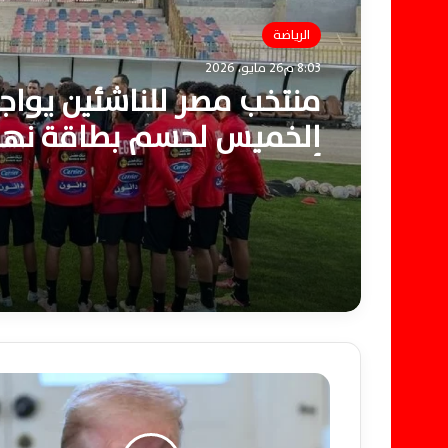
الرياضة
8:03 م26 مايو، 2026
منتخب مصر للناشئين يواجه 
الخميس لحسم بطاقة نها
أفريقيا للناشئين بالمغرب
ت
ر
ا
م