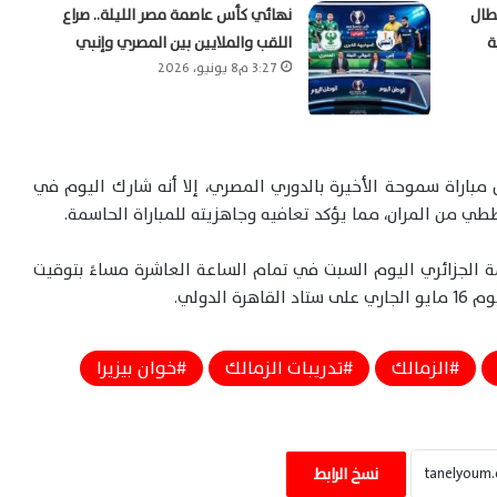
بطال
نهائي كأس عاصمة مصر الليلة.. صراع
ة
اللقب والملايين بين المصري وإنبي
3:27 م8 يونيو، 2026
مباراة سموحة الأخيرة بالدوري المصري، إلا أنه شارك اليوم في
ططي من المران، مما يؤكد تعافيه وجاهزيته للمباراة الحاسمة.
ة الجزائري اليوم السبت في تمام الساعة العاشرة مساءً بتوقيت
الزمالك
تدريبات الزمالك
خوان بيزيرا
الزمالك بطلاً للدوري المصري بعد فوز قاتل
على سيراميكا كليوباترا بهدف نظيف
نسخ الرابط