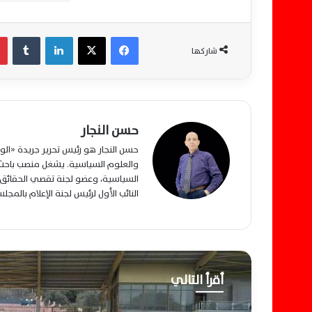
فيسبوك
‫X
لينكدإن
‏Tumblr
شاركها
حسن النجار
حسن النجار هو رئيس تحرير جريدة «ا
والعلوم السياسية. يشغل منصب باحث م
السياسية، وعضو لجنة تقصي الحقائق ب
النائب الأول لرئيس لجنة الإعلام بالمج
أقرأ التالي