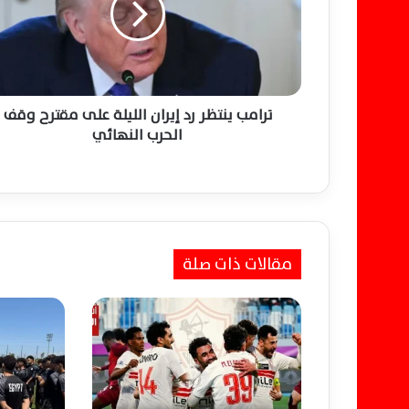
ب
ي
ن
ت
ظ
ر
ترامب ينتظر رد إيران الليلة على مقترح وقف
ر
الحرب النهائي
د
إ
ي
ر
ا
ن
مقالات ذات صلة
ا
ل
ل
ي
ل
ة
ع
ل