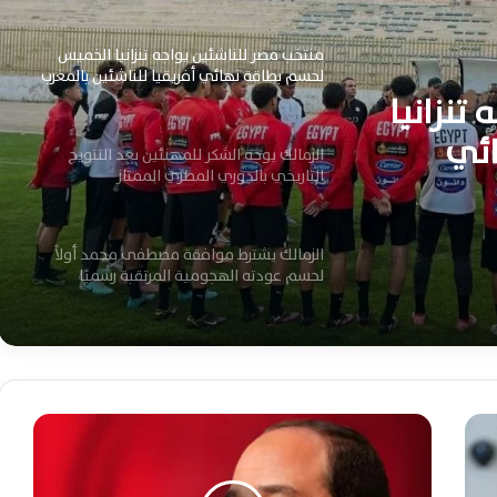
منتخب مصر للناشئين يواجه تنزانيا الخميس
لحسم بطاقة نهائي أفريقيا للناشئين بالمغرب
تنزانيا
ئي
الزمالك يوجه الشكر للمهنئين بعد التتويج
التاريخي بالدوري المصري الممتاز
الزمالك يشترط موافقة مصطفى محمد أولاً
لحسم عودته الهجومية المرتقبة رسميًا
احد لاعبي الزمالك للجماهير : اللقب هديتكم..
و«الحدوتة» تحققت أخيرًا
ع
ا
الزمالك بطلاً للدوري المصري بعد فوز قاتل
ج
على سيراميكا كليوباترا بهدف نظيف
ل