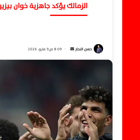
الزمالك يؤكد جاهزية خوان بيزير
حسن النجار
أ
8:09 ص9 مايو، 2026
ر
س
ل
ب
ر
ي
د
ا
إ
ل
ك
ت