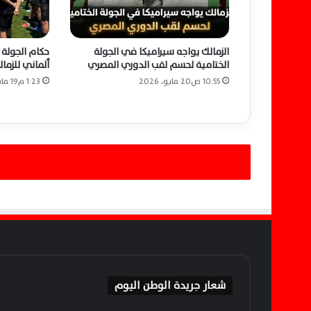
ى
م
ق
الزمالك يواجه سيراميكا في الجولة
حكام الجولة 
ت
الختامية لحسم لقب الدوري المصري
ألماني للزما
ر
ح
10:55 ص20 مايو، 2026
1:23 م19 مايو، 2026
و
ق
ف
ا
ل
ح
ر
ب
ا
ل
ن
ه
ا
شعار جريدة الوطن اليوم
ئ
ي