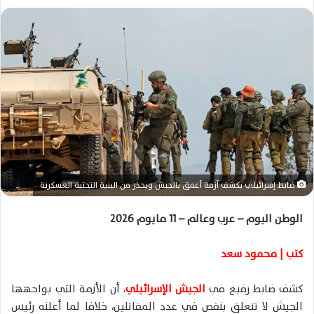
ل
ب
ر
ي
د
ا
إ
ل
ك
ت
ر
ضابط إسرائيلي يكشف أزمة أعمق بالجيش ويحذر من البنية التحتية العسكرية
و
ن
الوطن اليوم – عرب وعالم – 11 مايوم 2026
ي
ا
كتب | محمود سعد
كشف ضابط رفيع في
الجيش الإسرائيلي
، أن الأزمة التي يواجهها
الجيش لا تتعلق بنقص في عدد المقاتلين، خلافا لما أعلنه رئيس