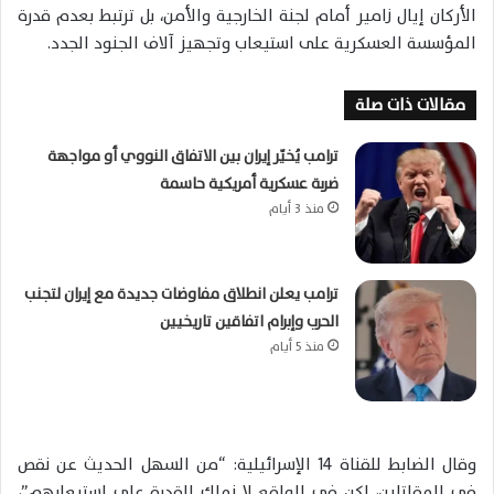
الأركان إيال زامير أمام لجنة الخارجية والأمن، بل ترتبط بعدم قدرة
المؤسسة العسكرية على استيعاب وتجهيز آلاف الجنود الجدد.
مقالات ذات صلة
ترامب يُخيّر إيران بين الاتفاق النووي أو مواجهة
ضربة عسكرية أمريكية حاسمة
منذ 3 أيام
ترامب يعلن انطلاق مفاوضات جديدة مع إيران لتجنب
الحرب وإبرام اتفاقين تاريخيين
منذ 5 أيام
وقال الضابط للقناة 14 الإسرائيلية: “من السهل الحديث عن نقص
في المقاتلين، لكن في الواقع لا نملك القدرة على استيعابهم”،