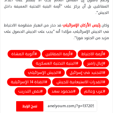
وختم بالقول إن النقاش العام يجب ألا يقتصر على أعداد
المقاتلين، بل أن يركز على “أزمة البنية التحتية العميقة داخل
الجيش”.
وكان
رئيس الأركان الإسرائيلي
قد حذر من انهيار منظومة الاحتياط
في الجيش الإسرائيلي، مؤكدا أنه “يجب على الجيش الحصول على
مزيد من الجنود فورا”.
أزمة الاحتياط
أزمة المقاتلين
ألوية المشاة
إيال زامير
البنية التحتية العسكرية
التجنيد في إسرائيل
الجيش الإسرائيلي
القدرات الاستيعابية للجيش.
القناة 14 الإسرائيلية
عرب وعالم
محمود سعد
نقص التدريب
نسخ الرابط