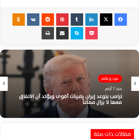
فيسبوك
‫X
لينكدإن
‏Tumblr
بينتيريست
‏Reddit
‏VKontakte
Odnoklassniki
‫Pocket
سكايب
مشاركة عبر البريد
طباعة
عرب وعالم
منذ 7 أيام
ترامب يتوعد إيران بضربات أقوى ويؤكد أن الاتفاق
معها لا يزال ممكناً
مقالات ذات صلة