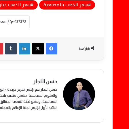
سعر الذهب بالمصنعية
سعر الذهب عيار 1
فيسبوك
‫X
لينكدإن
‏Tumblr
شاركها
حسن النجار
حسن النجار هو رئيس تحرير جريدة «ا
والعلوم السياسية. يشغل منصب باحث م
السياسية، وعضو لجنة تقصي الحقائق ب
النائب الأول لرئيس لجنة الإعلام بالمج