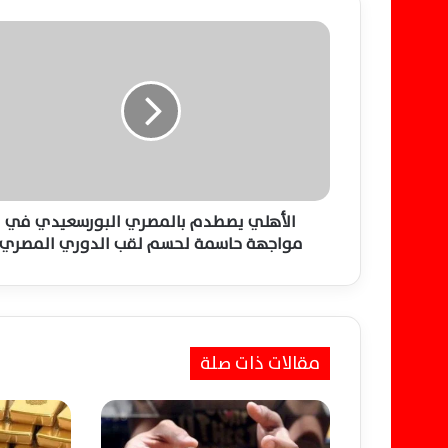
ا
ل
أ
ه
ل
ي
ي
ص
ط
د
الأهلي يصطدم بالمصري البورسعيدي في
م
مواجهة حاسمة لحسم لقب الدوري المصري
ب
ا
ل
م
ص
مقالات ذات صلة
ر
ي
ا
ل