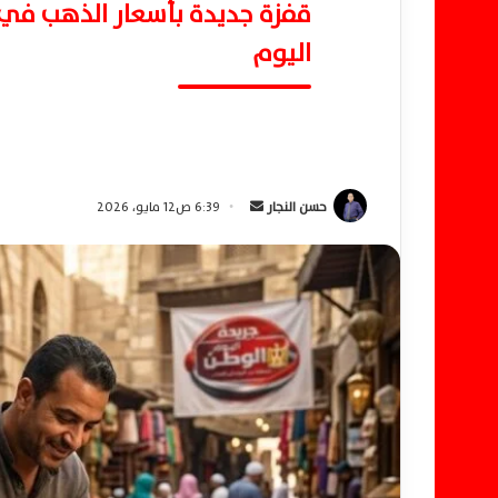
اليوم
حسن النجار
أ
6:39 ص12 مايو، 2026
ر
س
ل
ب
ر
ي
د
ا
إ
ل