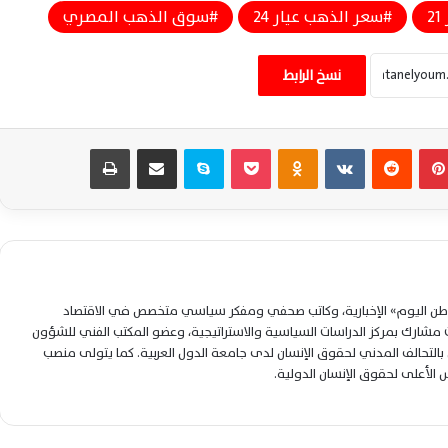
2
سعر الذهب عيار 24
سوق الذهب المصري
استقرار أسعار الذهب اليوم السبت 1 أغسطس
2026 وعيار 21 يحافظ على مكاسبه
نسخ الرابط
استقرار أسعار الذهب اليوم بمصر وعيار 21
بينتيريست
‏Reddit
‏VKontakte
Odnoklassniki
‫Pocket
سكايب
مشاركة عبر البريد
طباعة
يحافظ على مستوى 6000 جنيه
سعر الذهب اليوم الثلاثاء 28 يوليو يستقر
وعيار 14 يسجل 4000 جنيه
لوطن اليوم» الإخبارية، وكاتب صحفي ومفكر سياسي متخصص في الاقتصاد
سعر الذهب عيار 14 اليوم الإثنين 27 يوليو
شارك بمركز الدراسات السياسية والاستراتيجية، وعضو المكتب الفني للشؤون
2026 يسجل 4005 جنيهات بالسوق المصرية
التحالف المدني لحقوق الإنسان لدى جامعة الدول العربية. كما يتولى منصب
لس الأعلى لحقوق الإنسان الدولية.
ارتفاع جديد في أسعار الذهب بمصر اليوم
الأحد.. وعيار 14 يسجل 3990 جنيهًا