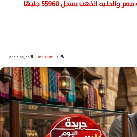
قفزة جديدة بأسعار الذهب في مصر والجنيه الذهب يسجل 55960 جنيهًا
0
8٬902
دقيقة واحدة