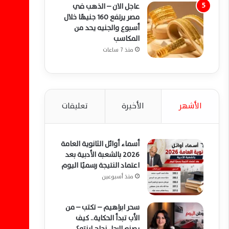
عاجل الان – الذهب في
مصر يرتفع 160 جنيهًا خلال
أسبوع والجنيه يحد من
المكاسب
منذ 7 ساعات
الأشهر
الأخيرة
تعليقات
أسماء أوائل الثانوية العامة
2026 بالشعبة الأدبية بعد
اعتماد النتيجة رسميًا اليوم
منذ أسبوعين
سحر ابراهيم – تكتب – من
الأب تبدأ الحكاية.. كيف
يصنع الرجل نجاح ابنته؟