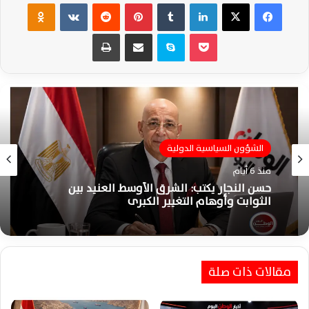
فيسبوك
‫X
لينكدإن
‏Tumblr
بينتيريست
‏Reddit
‏VKontakte
Odnoklassniki
‫Pocket
سكايب
مشاركة عبر البريد
طباعة
الشؤون السياسية الدولية
منذ 6 أيام
حسن النجار يكتب: الشرق الأوسط العنيد بين
الثوابت وأوهام التغيير الكبرى
مقالات ذات صلة