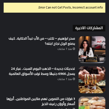
Error Can not Get Posts, Incorrect account info.
المشاركات الاخيرة
سحر ابراهيم – تكتب – من الأب تبدأ الحكاية.. كيف
يصنع الرجل نجاح ابنته؟
منذ 7 ساعات
تحديثات جديدة – الذهب اليوم السبت.. عيار 24
يسجل 6966 جنيهًا وسط ترقب الأسواق العالمية
منذ 7 ساعات
3 قرارات من التموين تهم ملايين المواطنين.. أبرزها
أسعار وأوزان رغيف الخبز