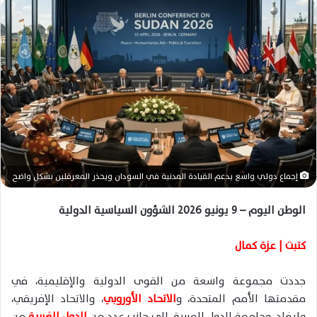
ل
ب
ر
ي
د
ا
إ
ل
ك
ت
ر
إجماع دولي واسع يدعم القيادة المدنية في السودان ويحذر المعرقلين بشكل واضح
و
ن
الوطن اليوم – 9 يونيو 2026 الشؤون السياسية الدولية
ي
ا
كتبت | عزة كمال
جددت مجموعة واسعة من القوى الدولية والإقليمية، في
مقدمتها
الأمم المتحدة
، و
الاتحاد الأوروبي
، و
الاتحاد الإفريقي
،
و
إيغاد
، و
جامعة الدول العربية
، إلى جانب عدد من
الدول الغربية
من