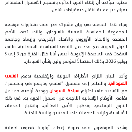
مدنية، مؤكدة أن إنهاء الحرب الدائرة وتحقيق الاستقرار المستدام
يمران عبر عملية انتقال ديمقراطي شامل.
وجاء هذا الموقف في بيان مشترك صدر عقب مشاورات موسعة
للمجموعة الخماسية المعنية بالسودان، والتي تضم الأمم
المتحدة والاتحاد الأوروبي والاتحاد الإفريقي وإيغاد وجامعة
الدول العربية، مع عدد من القوى السياسية السودانية، والتي
انعقدت في العاصمة الإثيوبية أديس أبابا خلال الفترة من 3 إلى 5
يونيو 2026، وذلك استكمالًا لمؤتمر برلين بشأن السودان.
وأكد البيان التزام الأطراف الدولية والإقليمية بدعم
الشعب
السوداني
، والتطلع إلى مستقبل “سلمي وديمقراطي ومستقر”،
مع التشديد على احترام
سيادة السودان
ووحدة أراضيه، في ظل
تفاقم الأوضاع الإنسانية الناجمة عن استمرار الحرب، بما في ذلك
النزوح الجماعي، وتدهور الأمن الغذائي، وانهيار الخدمات
الأساسية، وتزايد الهجمات على المدنيين والبنية التحتية.
وشدد الموقعون على ضرورة إعطاء أولوية قصوى لحماية