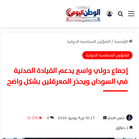
القائمة
بحث عن
تسجيل الدخول
الرئيسية
/
الشؤون السياسية الدولية
الشؤون السياسية الدولية
إجماع دولي واسع يدعم القيادة المدنية
في السودان ويحذر المعرقلين بشكل واضح
حسن النجار
أ
10:27 ص9 يونيو، 2026
0
12٬375
ر
2 دقائق
س