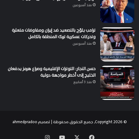
منذ أسبوعين
ترامب يلوّح بالتصعيد ضد إيران ومفاوضات متعثرة
وتحركات عسكرية تربك المنطقة بالكامل
منذ أسبوعين
حسن النجار: التوترات الإقليمية وصراع هرمز يدفعان
الخليج إلى أخطر مواجهة دولية
منذ 3 أسابيع
© Copyright 2026, جميع الحقوق محفوظة | تصميم
ahmedpradoo
‫X
فيسبوك
‫YouTube
انستقرام