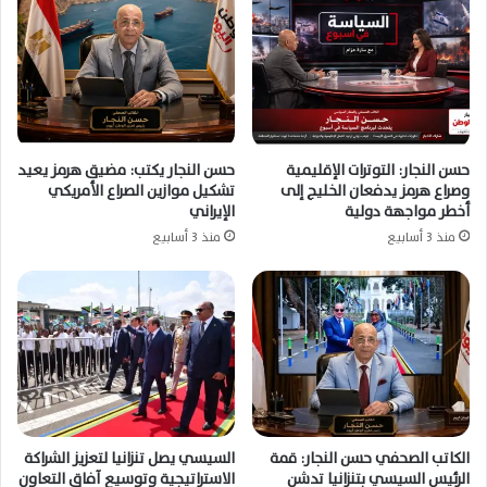
حسن النجار: التوترات الإقليمية
حسن النجار يكتب: مضيق هرمز يعيد
وصراع هرمز يدفعان الخليج إلى
تشكيل موازين الصراع الأمريكي
أخطر مواجهة دولية
الإيراني
منذ 3 أسابيع
منذ 3 أسابيع
الكاتب الصحفي حسن النجار: قمة
السيسي يصل تنزانيا لتعزيز الشراكة
الرئيس السيسي بتنزانيا تدشن
الاستراتيجية وتوسيع آفاق التعاون