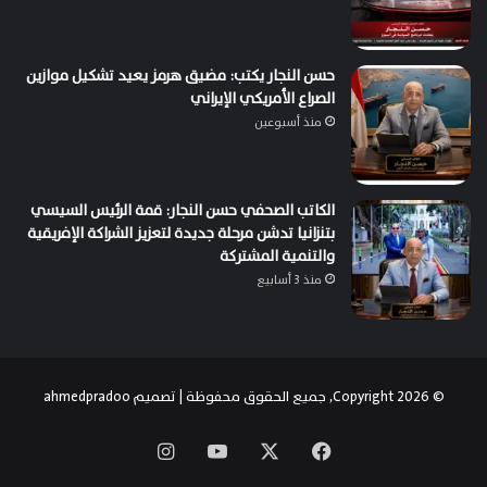
حسن النجار يكتب: مضيق هرمز يعيد تشكيل موازين
الصراع الأمريكي الإيراني
منذ أسبوعين
الكاتب الصحفي حسن النجار: قمة الرئيس السيسي
بتنزانيا تدشن مرحلة جديدة لتعزيز الشراكة الإفريقية
والتنمية المشتركة
منذ 3 أسابيع
© Copyright 2026, جميع الحقوق محفوظة | تصميم
ahmedpradoo
‫X
فيسبوك
‫YouTube
انستقرام