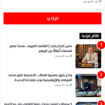
منذ أسبوعين
اترك رد
الاكثر قراءة
حسن النجار يكتب | القاضي المزيف.. عندما تصنع
المنصات أبطالًا من الوهم
منذ 8 ساعات
وداع يليق بمسيرة العطاء.. الحسينية تكرم محمد
العوضي والإبراهيمية ترحب بقيادته الجديدة
منذ 10 ساعات
5 سقطات كشفت منتحل صفة القاضي قبل محاكمته