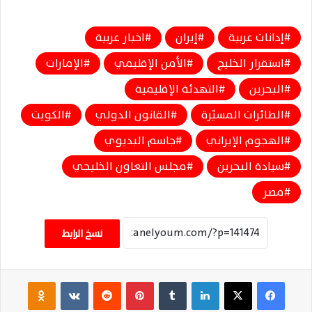
إدانات عربية
إيران
اخبار عربية
استقرار الخليج
الأمن الإقليمي
الإمارات
البحرين
التهدئة الإقليمية
الطائرات المسيّرة
القانون الدولي
الكويت
الهجوم الإيراني
جاسم البديوي
سيادة البحرين
مجلس التعاون الخليجي
مصر
نسخ الرابط
فيسبوك
‫X
لينكدإن
‏Tumblr
بينتيريست
‏Reddit
‏VKontakte
Odnoklassniki