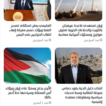
إيران تستهدف قاعدة عريفجان
العليمي يعلن استئناف تصدير
بالكويت والدفاعات الجوية تعترض
النفط ويؤكد حسم معركة إنهاء
صواريخ ومسيّرات أمريكية معادية
انقلاب الحوثيين في اليمن
منذ أسبوعين
منذ أسبوعين
انتخاب خليل الحية يقود حماس
الأردن يحتج رسميًا على إيران ويؤكد
بمرحلة انتقالية وسط تحديات
أمن المملكة وسيادتها خط أحمر
سياسية ومفاوضات معقدة
دائمًا
إقليمية
منذ 3 أسابيع