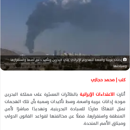
ر
ي
د
ا
إ
ل
ك
ت
ر
إدانات عربية واسعة للهجوم الإيراني على البحرين وتأكيد دعم أمنها واستقرارها
و
وسيادتها
ن
ي
كتب | محمد حجازي
ا
أثارت
الاعتداءات الإيرانية
بالطائرات المسيّرة على مملكة البحرين
موجة إدانات عربية واسعة، وسط تأكيدات رسمية بأن تلك الهجمات
تمثل انتهاكًا صارخًا للسيادة البحرينية، وتهديدًا مباشرًا لأمن
المنطقة واستقرارها، فضلًا عن مخالفتها لقواعد القانون الدولي
وميثاق الأمم المتحدة.