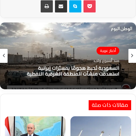
‫Pocket
سكايب
مشاركة عبر البريد
طباعة
أخبار عربية
منذ أسبوع واحد
السعودية تُحبط هجومًا بمسيّرات إيرانية
استهدفت منشآت المنطقة الشرقية النفطية
مقالات ذات صلة