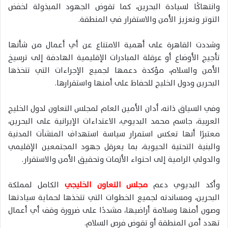
وانتهاكًا لسيادة البحرين، كما تقوض الجهود المبذولة لخفض
التوتر وتعزيز الأمن والاستقرار في المنطقة.
وشددت القاهرة على أهمية الامتناع عن أي أعمال من شأنها
تأجيج الأوضاع أو عرقلة المبادرات الإقليمية الهادفة إلى ترسيخ
الأمن والسلام، مؤكدة دعمها لجميع الإجراءات التي تتخذها
البحرين ودول الخليج للحفاظ على أمنها واستقرارها.
وفي السياق ذاته، أدان الأمين العام لمجلس التعاون لدول الخليج
العربية، جاسم محمد البديوي، الاعتداءات الإيرانية على البحرين،
معتبرًا أنها تعكس استمرار سياسة استهداف المنشآت المدنية
والبنية التحتية الحيوية، بما يعرقل جهود المجتمعين الإقليمي
والدولي الرامية إلى احتواء الأزمات وتحقيق الأمن والاستقرار.
وأكد البديوي دعم
مجلس التعاون الخليجي
الكامل لمملكة
البحرين، ومساندته لجميع الخطوات التي تتخذها لحماية سيادتها
وصون أمنها وسلامة أراضيها، مشددًا على ضرورة وقف أي أعمال
تهدد أمن المنطقة أو تقوض فرص السلام.