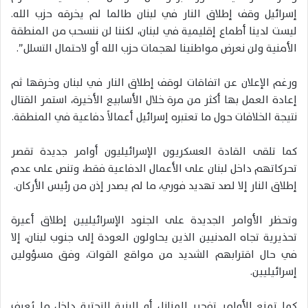
إسرائيل وقف إطلاق النار في لبنان طالما لم يخرقه حزب الله.
ليست لدينا أطماع إقليمية في لبنان، لكننا لن ننسحب من المنطقة
الأمنية ولن نعرض مواطنينا لهجمات حزب الله أو لاحتمال التسلل”.
ورغم الإعلان عن اتفاقات لوقف إطلاق النار في لبنان وخرقها ثم
إعادة العمل بها أكثر من مرة خلال الأسابيع الأخيرة، استمر القتال
نتيجة الخلافات حول ما تعتبره إسرائيل أعمالاً دفاعية في المنطقة.
كما تلقى القادة العسكريون الإسرائيليون أوامر جديدة تقصر
تحركاتهم داخل لبنان على الأعمال الدفاعية فقط، وتنص على عدم
إطلاق النار إلا لصد تهديد فوري، ما لم يصدر إذن من رئيس الأركان.
وتحظر الأوامر الجديدة على الجنود الإسرائيليين إطلاق أعيرة
تحذيرية تجاه المدنيين الذين يحاولون العودة إلى جنوب لبنان، إلا
في حال اقترابهم الشديد من مواقع القوات، وفق مسؤولين
إسرائيليين.
كما تمنع الأوامر تفجير المنازل أو البنية التحتية داخل ما يُعرف