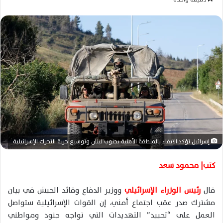
س
ل
ب
ر
ي
د
ا
إ
ل
ك
ت
ر
إسرائيل تؤكد الابقاء بالمنطقة الأمنية بجنوب لبنان وتوسيع حرية التحرك الإسرائيلية
و
ن
كتب| محمود سعد
ي
ا
قال
رئيس الوزراء الإسرائيلي
ووزير الدفاع وقائد الجيش في بيان
مشترك صدر عقب اجتماع أمني، إن القوات الإسرائيلية ستواصل
العمل على “تحييد” التهديدات التي تواجه جنود ومواطني