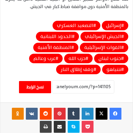
بالمنطقة الأمنية دون موافقة ضباط كبار في الجيش.
إسرائيل
التصعيد العسكري
الجيش الإسرائيلي
الحدود اللبنانية
القوات الإسرائيلية
المنطقة الأمنية
جنوب لبنان
حزب الله
عرب وعالم
نتنياهو
وقف إطلاق النار
نسخ الرابط
فيسبوك
‫X
لينكدإن
‏Tumblr
بينتيريست
‏Reddit
‏VKontakte
Odnoklassniki
‫Pocket
سكايب
مشاركة عبر البريد
طباعة