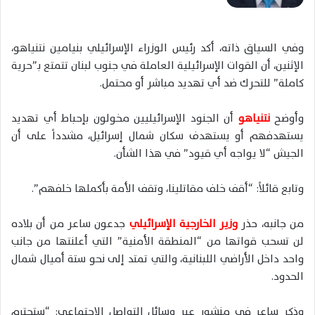
وفي السياق ذاته، أكد رئيس الوزراء الإسرائيلي بنيامين نتنياهو،
الإثنين، أن القوات الإسرائيلية العاملة في جنوب لبنان تتمتع بـ”حرية
كاملة” للتحرك ضد أي تهديد مباشر أو محتمل.
وأوضح
نتنياهو
أن الجنود الإسرائيليين مخولون بإحباط أي تهديد
يستهدفهم أو يستهدف سكان شمال إسرائيل، مشدداً على أن
الجيش “لا يواجه أي قيود” في هذا الشأن.
وتابع قائلاً: “أقف خلف مقاتلينا، وتقف الأمة بأكملها خلفهم”.
من جانبه، حذر
وزير الخارجية الإسرائيلي
جدعون ساعر من أن بلاده
لن تسحب قواتها من “المنطقة الأمنية” التي أعلنتها من جانب
واحد داخل الأراضي اللبنانية، والتي تمتد إلى نحو ستة أميال شمال
الحدود.
وذكر ساعر في منشور عبر وسائل التواصل الاجتماعي: “ستحترم