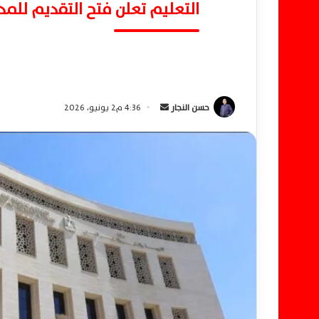
التعليم تعلن فتح التقديم للمدارس الرياضية 14 ي
حسن النجار
أ
4:36 م2 يونيو، 2026
ر
س
ل
ب
ر
ي
د
ا
إ
ل
ك
ت