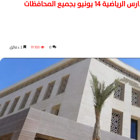
ونيو بجميع المحافظات
0
11٬553
2 دقائق