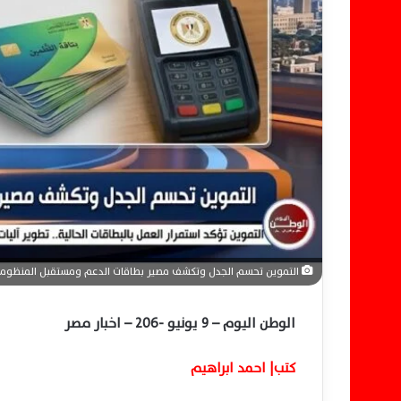
إ
ل
ك
ت
ر
و
ن
ي
ا
التموين تحسم الجدل وتكشف مصير بطاقات الدعم ومستقبل المنظومة 
الوطن اليوم – 9 يونيو -206 – اخبار مصر
كتب| احمد ابراهيم