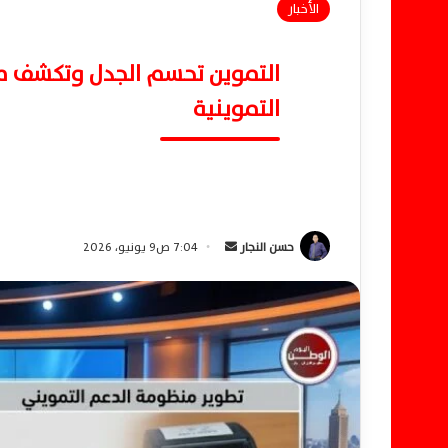
الأخبار
التموين تحسم الجدل وتكشف م
التموينية
حسن النجار
أ
7:04 ص9 يونيو، 2026
ر
س
ل
ب
ر
ي
د
ا