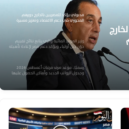
مدبولي يؤكد للمصريين بالخارج دورهم
المحوري في دعم الاقتصاد وتعزيز مسيرة
خارج
التنمية الوطنية المستدامة
وزير الموارد المائية والري يتابع نتائج تقييم
نمية
خزان جبل أولياء ويؤكد دعم مصر لإعادة تأهيله
بالكامل
رسميًا.. موعد صرف مرتبات أغسطس 2026
وجدول الرواتب الجديد وأماكن الحصول عليها
اعرف امتيازات المقبولين بالمعاهد الفنية
الصحية الشرطية وشروط التقديم للدفعة
الجديدة 2026
ا
س
بدء تطبيق منظومة الخصم المباشر للخبز
ت
اليوم.. تعرف على السعر والحصة الرسمية
ق