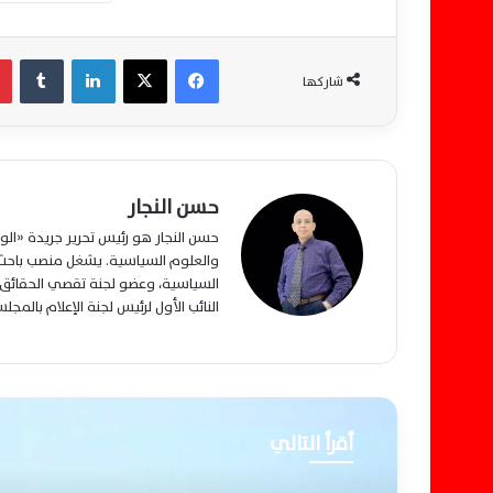
فيسبوك
‫X
لينكدإن
‏Tumblr
شاركها
حسن النجار
حسن النجار هو رئيس تحرير جريدة «ا
والعلوم السياسية. يشغل منصب باحث م
السياسية، وعضو لجنة تقصي الحقائق ب
النائب الأول لرئيس لجنة الإعلام بالمج
أقرأ التالي