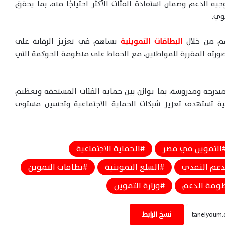
يه الدعم وضمان استفادة الفئات الأكثر احتياجًا منه، بما يحقق
وي.
م من خلال
البطاقات التموينية
يساهم في تعزيز الرقابة على
ته المقررة للمواطنين، مع الحفاظ على منظومة الحوكمة التي
تدرجة ومدروسة، بما يوازن بين حماية الفئات المستحقة وتعظيم
ية تستهدف تعزيز شبكات الحماية الاجتماعية وتحسين مستوى
التموين في مصر
الحماية الاجتماعية
دعم النقدي
السلع التموينية
بطاقات التموين
ومة الدعم
وزارة التموين
بدء تطبيق منظومة الخصم المباشر للخبز
اليوم.. تعرف على السعر والحصة الرسمية
نسخ الرابط
للمواطن