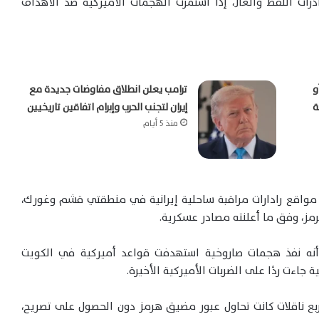
رات النفط والغاز، إذا استمرت الهجمات الأميركية ضد الأهداف
و
ترامب يعلن انطلاق مفاوضات جديدة مع
ة
إيران لتجنب الحرب وإبرام اتفاقين تاريخيين
منذ 5 أيام
 مواقع رادارات مراقبة ساحلية إيرانية في منطقتي قشم وغورك،
مز، وفق ما أعلنته مصادر عسكرية.
 أنه نفذ هجمات صاروخية استهدفت قواعد أميركية في الكويت
ة جاءت ردًا على الضربات الأميركية الأخيرة.
 أربع ناقلات كانت تحاول عبور مضيق هرمز دون الحصول على تصريح،