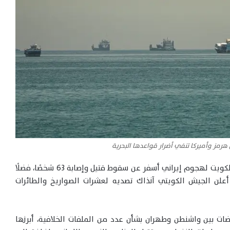
هرمز وأميركا تنفي أضرار قواعدها البحرية
كما يأتي التصعيد الحالي بعد أيام من تعرض مطار الكويت لهجوم إيراني أسفر عن سقوط قتيل وإصابة 63 شخصًا، فضلًا
 أعلن الجيش الكويتي آنذاك تصديه لعشرات الصواريخ والطائرات
ضات بين واشنطن وطهران بشأن عدد من الملفات الخلافية، أبرزها