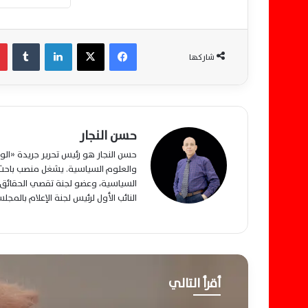
فيسبوك
‫X
لينكدإن
‏Tumblr
شاركها
حسن النجار
حسن النجار هو رئيس تحرير جريدة «ا
والعلوم السياسية. يشغل منصب باحث م
السياسية، وعضو لجنة تقصي الحقائق ب
النائب الأول لرئيس لجنة الإعلام بالمج
أقرأ التالي