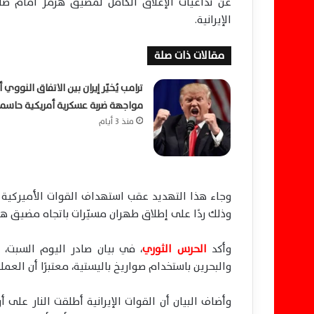
عن تداعيات الإغلاق الكامل لمضيق هرمز أمام صاد
الإيرانية.
مقالات ذات صلة
ترامب يُخيّر إيران بين الاتفاق النووي أ
مواجهة ضربة عسكرية أمريكية حاسم
منذ 3 أيام
وجاء هذا التهديد عقب استهداف القوات الأميركية
وذلك ردًا على إطلاق طهران مسيّرات باتجاه مضيق هر
وأكد
الحرس الثوري
، في بيان صادر اليوم السبت،
والبحرين باستخدام صواريخ باليستية، معتبرًا أن العملي
وأضاف البيان أن القوات الإيرانية أطلقت النار على