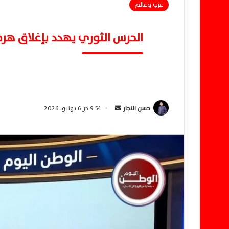
عرب وعالم
الحرس الثوري يهدد بإغلاق هرمز
حسن النجار
أ
9:54 ص6 يونيو، 2026
ر
س
ل
ب
ر
ي
د
ا
إ