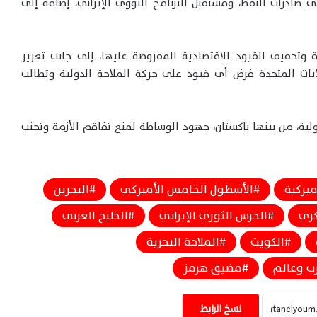
ى صادرات النفط، ومستقبل البرنامج النووي الإيراني، إضافة إلى
وتخفيف القيود الاقتصادية المفروضة عليها، إلى جانب تعزيز
ايات المتحدة فرض أي قيود على حركة الملاحة الدولية وتطالب
لية، من بينها باكستان، جهود الوساطة لمنع تفاقم الأزمة وتجنب
أميركية
الأسطول الخامس الأميركي
البحرين
كري
الحرس الثوري الإيراني
الخليج العربي
الكويت
الملاحة البحرية
ب وعالم
مضيق هرمز
الجيش الأميركي يعزز حصار إيران ويعيد توجيه
سفن ويعطل ناقلة في الخليج
نسخ الرابط