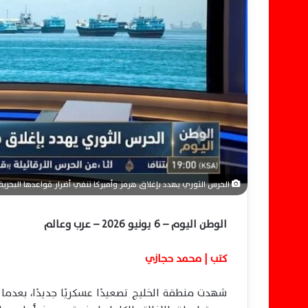
ل
ك
ت
ر
و
ن
ي
ا
الحرس الثوري يهدد بإغلاق هرمز وأميركا تنفي أضرار قواعدها البحرية
الوطن اليوم – 6 يونيو 2026 – عرب وعالم
كتب | محمد حجازي
شهدت منطقة الخليج تصعيدًا عسكريًا جديدًا، بعدما