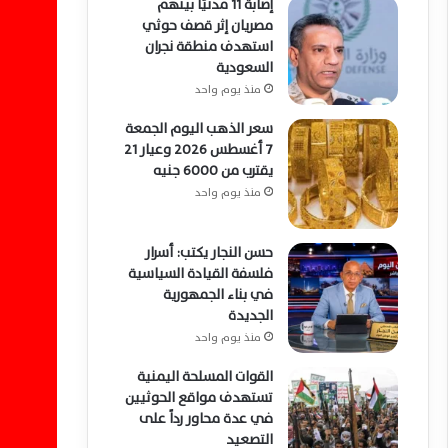
إصابة 11 مدنيًا بينهم
مصريان إثر قصف حوثي
استهدف منطقة نجران
السعودية
منذ يوم واحد
سعر الذهب اليوم الجمعة
7 أغسطس 2026 وعيار 21
يقترب من 6000 جنيه
منذ يوم واحد
حسن النجار يكتب: أسرار
فلسفة القيادة السياسية
في بناء الجمهورية
الجديدة
منذ يوم واحد
القوات المسلحة اليمنية
تستهدف مواقع الحوثيين
في عدة محاور رداً على
التصعيد