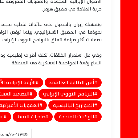
الأموال الإيرانية المجمدة، والعقوبات المفروضة عل
حرية الملاحة في مضيق هرمز.
وتتمسك إيران بالحصول على عائدات نفطية مجمدة 
نفوذها في المضيق الاستراتيجي، بينما ترفض الول
بضمانات أكثر صرامة تتعلق بالبرنامج النووي الإيراني.
وفي ظل استمرار الخلافات، تكثف أطراف إقليمية ودو
اتساع رقعة المواجهة العسكرية في المنطقة.
أمن الطاقة العالمي.
الأزمة الإيرانية ال
البرنامج النووي الإيراني
التصعيد العس
الصواريخ الباليستية
العقوبات الأميركية
الولايات المتحدة
صادرات النفط
عر