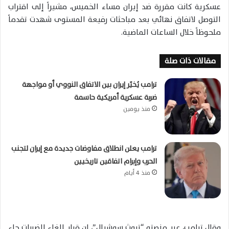
عسكرية كانت مقررة ضد إيران مساء الخميس، مشيراً إلى اقتراب
التوصل لاتفاق نهائي بعد مباحثات رفيعة المستوى شهدت تقدماً
ملحوظاً خلال الساعات الماضية.
مقالات ذات صلة
ترامب يُخيّر إيران بين الاتفاق النووي أو مواجهة
ضربة عسكرية أمريكية حاسمة
منذ يومين
ترامب يعلن انطلاق مفاوضات جديدة مع إيران لتجنب
الحرب وإبرام اتفاقين تاريخيين
منذ 4 أيام
وقال ترامب، عبر منصته “تروث سوشيال”، إن قرار إلغاء الضربات جاء