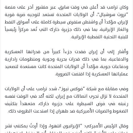
وكان ترامب قد أعلن في وقت سابق، عبر منشور آخر على منصة
“تروث سوشيال”، أن الولايات المتحدة تستعد لتوجيه ضربة قوية
لإيران، مؤكداً أن واشنطن ستفرض سيطرة كاملة على أسواق النفط
والغاز الإيرانية، بما في ذلك جزيرة خارك التي تُعد مركزاً رئيسياً
للبنية التحتية النفطية الإيرانية.
وأشار إلى أن إيران فقدت جزءاً كبيراً من قدراتها العسكرية
والدفاعية، بما في ذلك قدرات بحرية وجوية ومنظومات رادارية
ودفاعات جوية، مؤكداً أن الولايات المتحدة كانت مستعدة لتصعيد
عملياتها العسكرية إذا اقتضت الضرورة.
وفي مقابلة مع شبكة “فوكس نيوز”، شدد ترامب على أن الولايات
المتحدة لا تزال تجري اتصالات مع إيران، لكنه أكد في الوقت نفسه
رغبته في فرض السيطرة على جزيرة خارك، متعهداً بتكثيف
الضغوط والضربات الأميركية ضد طهران إذا استدعت الظروف ذلك.
وقال الرئيس الأميركي: “الإيرانيون انتهوا، وإذا أردتُ يمكنني نشر