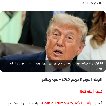
ر
دقيقة واحدة
س
ل
ب
ر
ي
د
ا
إ
ل
ك
الرئيس الامريكي دونالد ترامب يتراجع عن ضربات إيران ويعلن اقتراب توقيع اتفاق
ت
تاريخي
ر
و
الوطن اليوم 11 يونيو 2026 – عرب وعالم
ن
ي
كتبت | عزة كمال
ا
أعلن
الرئيس الأميركي،
Donald Trump
، تراجعه عن تنفيذ ضربات