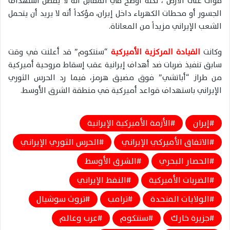
قوات على الأرض”، لكنه أوضح في المقابل أنه لا يفضل استهداف
الجسور أو محطات الكهرباء داخل إيران، مؤكداً أنه لا يريد أن يتحمل
الشعب الإيراني مزيداً من المعاناة.
وكانت
القيادة المركزية الأميركية
“سنتكوم” قد أعلنت في وقت
سابق تنفيذ ضربات ضد أهداف إيرانية عقب إسقاط مروحية أميركية
من طراز “أباتشي” فوق مضيق هرمز، فيما رد الحرس الثوري
الإيراني باستهداف قواعد أميركية في منطقة الشرق الأوسط.
إيران
الأزمة الأميركية الإيرانية
الاتفاق الأميركي الإيراني
الحرس الثوري الإيراني
الحصار البحري
الشرق الأوسط
الضربات الأميركية
النفط الإيراني
الولايات المتحدة
ترامب
تروث سوشيال
جزيرة خارك
سنتكوم
عرب وعالم