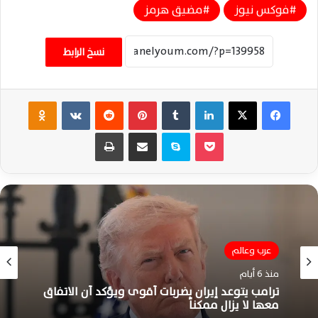
فوكس نيوز
مضيق هرمز
نسخ الرابط
فيسبوك
‫X
لينكدإن
‏Tumblr
بينتيريست
‏Reddit
‏VKontakte
Odnoklassniki
‫Pocket
سكايب
مشاركة عبر البريد
طباعة
عرب وعالم
عرب وعالم
منذ 6 أيام
منذ أسبوع واحد