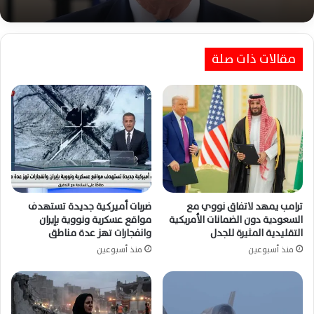
ترامب يتوعد إيران بضربات أقوى ويؤكد أن الاتفاق
معها لا يزال ممكناً
ضربات أمريكية سعودية بالعراق تودي بحياة ستة
مستشارين إيرانيين وتصعيد أمني واسع
مقالات ذات صلة
ترامب يمهد لاتفاق نووي مع
ضربات أميركية جديدة تستهدف
السعودية دون الضمانات الأمريكية
مواقع عسكرية ونووية بإيران
التقليدية المثيرة للجدل
وانفجارات تهز عدة مناطق
منذ أسبوعين
منذ أسبوعين