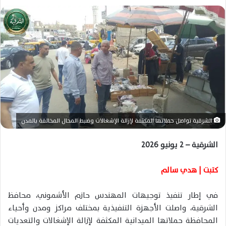
ل
ب
ر
ي
د
ا
إ
ل
ك
ت
الشرقية تواصل حملاتها المكثفة لإزالة الإشغالات وضبط المحال المخالفة بالمدن
ر
و
الشرقية – 2 يونيو 2026
ن
ي
كتبت | هدي سالم
ا
في إطار تنفيذ توجيهات المهندس حازم الأشموني، محافظ
الشرقية، واصلت الأجهزة التنفيذية بمختلف مراكز ومدن وأحياء
المحافظة حملاتها الميدانية المكثفة لإزالة الإشغالات والتعديات