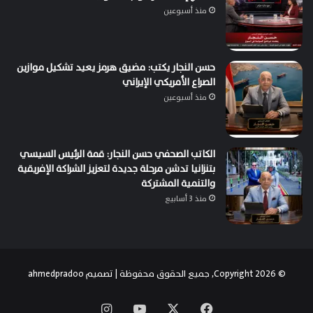
منذ أسبوعين
حسن النجار يكتب: مضيق هرمز يعيد تشكيل موازين
الصراع الأمريكي الإيراني
منذ أسبوعين
الكاتب الصحفي حسن النجار: قمة الرئيس السيسي
بتنزانيا تدشن مرحلة جديدة لتعزيز الشراكة الإفريقية
والتنمية المشتركة
منذ 3 أسابيع
© Copyright 2026, جميع الحقوق محفوظة | تصميم
ahmedpradoo
‫X
فيسبوك
‫YouTube
انستقرام