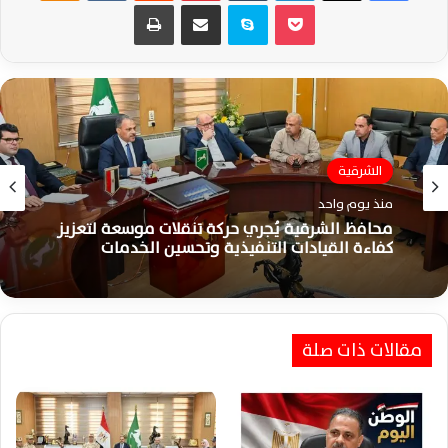
‫Pocket
سكايب
مشاركة عبر البريد
طباعة
الشرقية
الشرقية
منذ 3 أيام
منذ يوم واحد
محافظ الشرقية يفتتح مبنى مركز كفر صقر الجديد
لتسهيل خدمات المواطنين الحكومية
محافظ الشرقية يُجري حركة تنقلات موسعة لتعزيز
كفاءة القيادات التنفيذية وتحسين الخدمات
مقالات ذات صلة