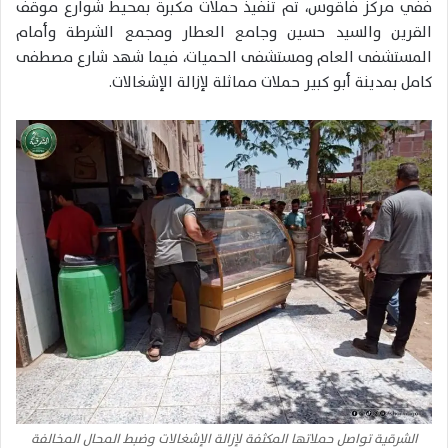
ففي مركز فاقوس، تم تنفيذ حملات مكبرة بمحيط شوارع موقف
القرين والسيد حسين وجامع العطار ومجمع الشرطة وأمام
المستشفى العام ومستشفى الحميات، فيما شهد شارع مصطفى
كامل بمدينة أبو كبير حملات مماثلة لإزالة الإشغالات.
الشرقية تواصل حملاتها المكثفة لإزالة الإشغالات وضبط المحال المخالفة