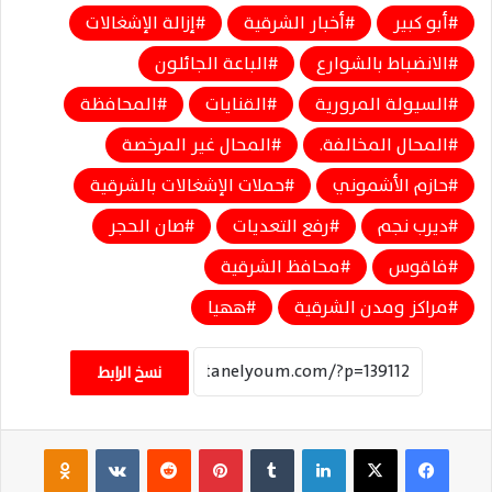
أبو كبير
أخبار الشرقية
إزالة الإشغالات
الانضباط بالشوارع
الباعة الجائلون
السيولة المرورية
القنايات
المحافظة
المحال المخالفة.
المحال غير المرخصة
حازم الأشموني
حملات الإشغالات بالشرقية
ديرب نجم
رفع التعديات
صان الحجر
فاقوس
محافظ الشرقية
مراكز ومدن الشرقية
ههيا
نسخ الرابط
فيسبوك
‫X
لينكدإن
‏Tumblr
بينتيريست
‏Reddit
‏VKontakte
Odnoklassniki