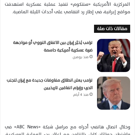
المركزية الأمريكية «سنتكوم» تنفيذ عملية عسكرية استهدفت
مواقع إيرانية، في إطار رد انتقامي على أحداث الليلة الماضية.
مقالات ذات صلة
ترامب يُخيّر إيران بين الاتفاق النووي أو مواجهة
ضربة عسكرية أمريكية حاسمة
منذ يومين
ترامب يعلن انطلاق مفاوضات جديدة مع إيران لتجنب
الحرب وإبرام اتفاقين تاريخيين
منذ 4 أيام
وخلال اتصال هاتفي أجراه مع مراسل شبكة «ABC News» في
واشنطن جوناثان كارل، بالتزامن مع إعلان بدء العملية العسكرية،