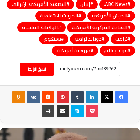
ABC News.
إيران
التصعيد الأمريكي الإيراني
الجيش الأمريكي
الضربات الانتقامية
القيادة المركزية الأمريكية
الولايات المتحدة
ترامب
دونالد ترامب
سنتكوم
عرب وعالم
مروحية أمريكية
نسخ الرابط
فيسبوك
‫X
لينكدإن
‏Tumblr
بينتيريست
‏Reddit
‏VKontakte
Odnoklassniki
‫Pocket
سكايب
مشاركة عبر البريد
طباعة