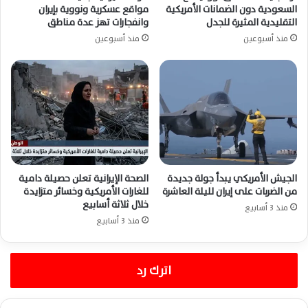
السعودية دون الضمانات الأمريكية
مواقع عسكرية ونووية بإيران
التقليدية المثيرة للجدل
وانفجارات تهز عدة مناطق
منذ أسبوعين
منذ أسبوعين
الجيش الأمريكي يبدأ جولة جديدة
الصحة الإيرانية تعلن حصيلة دامية
من الضربات على إيران لليلة العاشرة
للغارات الأمريكية وخسائر متزايدة
خلال ثلاثة أسابيع
منذ 3 أسابيع
منذ 3 أسابيع
اترك رد