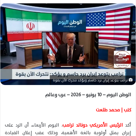
ل
ب
ر
ي
د
ا
إ
ل
ك
ت
ر
ترامب يتوعد إيران برد حاسم ويؤكد نتحرك الآن بقوة
و
ن
الوطن اليوم – 10 يونيو – 2026 – عرب وعالم
ي
ا
كتب | محمد طلعت
أكد
الرئيس الأمريكي دونالد ترامب
، اليوم الأربعاء، أن الرد على
إيران يمثل أولوية بالغة الأهمية، وذلك عقب إعلان القيادة