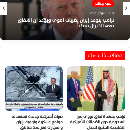
عرب وعالم
منذ أسبوع واحد
عرب وعالم
ترامب يتوعد إيران بضربات أقوى ويؤكد أن الاتفاق
منذ أسبوعين
معها لا يزال ممكناً
مقالات ذات صلة
ضربات أمريكية سعودية بالعراق تودي بحياة ستة
مستشارين إيرانيين وتصعيد أمني واسع
ترامب يمهد لاتفاق نووي مع
ضربات أميركية جديدة تستهدف
السعودية دون الضمانات الأمريكية
مواقع عسكرية ونووية بإيران
التقليدية المثيرة للجدل
وانفجارات تهز عدة مناطق