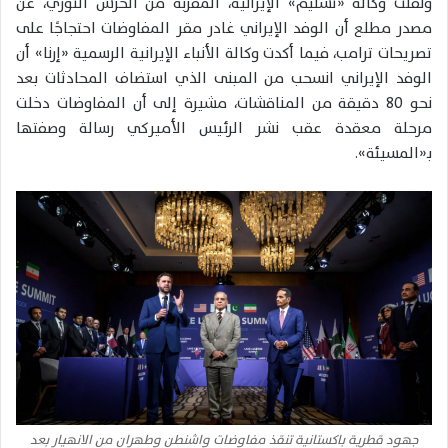
ونقلت وكالة «تسنيم» الإيرانية، المقربة من الحرس الثوري، عن
مصدر مطلع أن الوفد الإيراني غادر مقر المفاوضات احتجاجًا على
تصريحات ترامب، فيما أكدت وكالة الأنباء الإيرانية الرسمية «إرنا» أن
الوفد الإيراني انسحب من المبنى الذي استضاف المحادثات بعد
نحو 80 دقيقة من المناقشات، مشيرة إلى أن المفاوضات دخلت
مرحلة معقدة عقب نشر الرئيس الأميركي رسالة وصفتها
بـ«المسيئة».
جهود قطرية باكستانية تنقذ مفاوضات واشنطن وطهران من الانهيار بعد