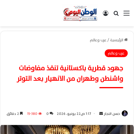
القائمة
بحث عن
تسجيل الدخول
الرئيسية
/
عرب وعالم
عرب وعالم
جهود قطرية باكستانية تنقذ مفاوضات
واشنطن وطهران من الانهيار بعد التوتر
حسن النجار
أ
1:17 ص22 يونيو، 2026
0
15٬380
2 دقائق
ر
س