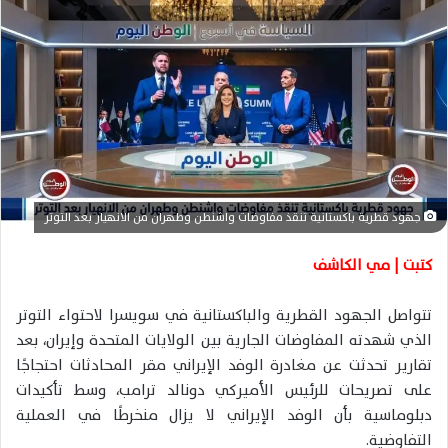
ل
ب
ر
ي
د
ا
إ
ل
ك
جهود قطرية باكستانية تنقذ مفاوضات واشنطن وطهران من الانهيار بعد التوتر
ت
ر
كتبت | مي الكاشف
و
ن
تتواصل الجهود القطرية والباكستانية في سويسرا لاحتواء التوتر
ي
الذي شهدته المفاوضات الجارية بين الولايات المتحدة وإيران، بعد
ا
تقارير تحدثت عن مغادرة الوفد الإيراني مقر المحادثات احتجاجًا
على تصريحات للرئيس الأميركي دونالد ترامب، وسط تأكيدات
دبلوماسية بأن الوفد الإيراني لا يزال منخرطًا في العملية
التفاوضية.