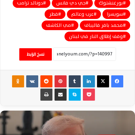
بورغنشتوك
جي دي فانس
دونالد ترامب
سويسرا
عرب وعالم
قطر
محمد باقر قاليباف
مي الكاشف
وقف إطلاق النار في لبنان
نسخ الرابط
فيسبوك
‫X
لينكدإن
‏Tumblr
بينتيريست
‏Reddit
‏VKontakte
Odnoklassniki
‫Pocket
سكايب
مشاركة عبر البريد
طباعة