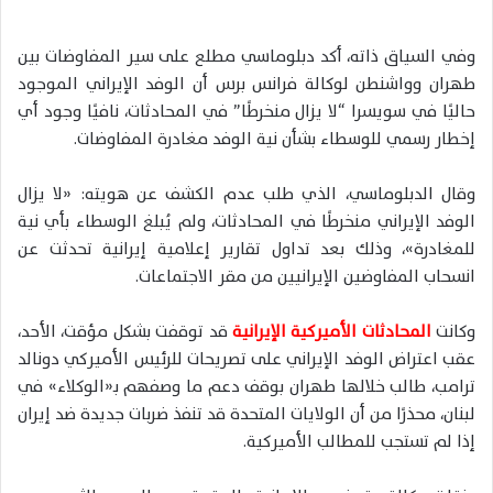
وفي السياق ذاته، أكد دبلوماسي مطلع على سير المفاوضات بين
طهران وواشنطن لوكالة فرانس برس أن الوفد الإيراني الموجود
حاليًا في سويسرا “لا يزال منخرطًا” في المحادثات، نافيًا وجود أي
إخطار رسمي للوسطاء بشأن نية الوفد مغادرة المفاوضات.
وقال الدبلوماسي، الذي طلب عدم الكشف عن هويته: «لا يزال
الوفد الإيراني منخرطًا في المحادثات، ولم يُبلغ الوسطاء بأي نية
للمغادرة»، وذلك بعد تداول تقارير إعلامية إيرانية تحدثت عن
انسحاب المفاوضين الإيرانيين من مقر الاجتماعات.
وكانت
المحادثات الأميركية الإيرانية
قد توقفت بشكل مؤقت، الأحد،
عقب اعتراض الوفد الإيراني على تصريحات للرئيس الأميركي دونالد
ترامب، طالب خلالها طهران بوقف دعم ما وصفهم بـ«الوكلاء» في
لبنان، محذرًا من أن الولايات المتحدة قد تنفذ ضربات جديدة ضد إيران
إذا لم تستجب للمطالب الأميركية.