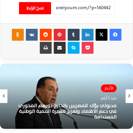
نسخ الرابط
فيسبوك
‫X
لينكدإن
‏Tumblr
بينتيريست
‏Reddit
‏VKontakte
Odnoklassniki
‫Pocket
سكايب
مشاركة عبر البريد
طباعة
الأخبار
منذ 5 أيام
مدبولي يؤكد للمصريين بالخارج دورهم المحوري
في دعم الاقتصاد وتعزيز مسيرة التنمية الوطنية
المستدامة