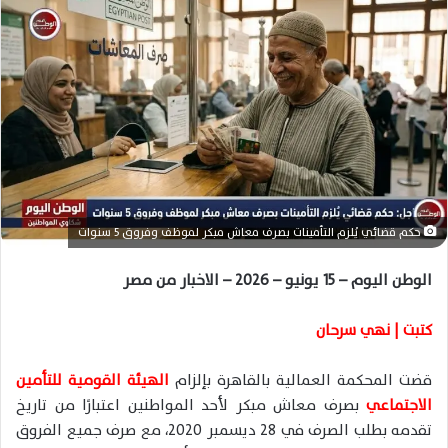
ل
ب
ر
ي
د
ا
إ
ل
ك
حكم قضائي يُلزم التأمينات بصرف معاش مبكر لموظف وفروق 5 سنوات
ت
ر
الوطن اليوم – 15 يونيو – 2026 – الاخبار من مصر
و
ن
كتبت | نهي سرحان
ي
ا
قضت المحكمة العمالية بالقاهرة بإلزام
الهيئة القومية للتأمين
الاجتماعي
بصرف معاش مبكر لأحد المواطنين اعتبارًا من تاريخ
تقدمه بطلب الصرف في 28 ديسمبر 2020، مع صرف جميع الفروق