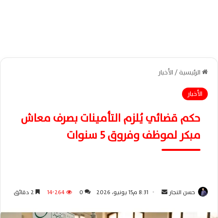
الرئيسية
/
الأخبار
الأخبار
حكم قضائي يُلزم التأمينات بصرف معاش
مبكر لموظف وفروق 5 سنوات
حسن النجار
أ
8:31 م15 يونيو، 2026
0
14٬264
2 دقائق
ر
س