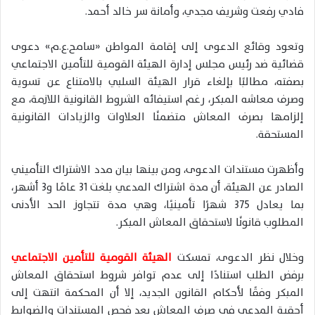
فادي رفعت وشريف مجدي، وأمانة سر خالد أحمد.
وتعود وقائع الدعوى إلى إقامة المواطن «سامح.ع.م» دعوى
قضائية ضد رئيس مجلس إدارة الهيئة القومية للتأمين الاجتماعي
بصفته، مطالبًا بإلغاء قرار الهيئة السلبي بالامتناع عن تسوية
وصرف معاشه المبكر، رغم استيفائه الشروط القانونية اللازمة، مع
إلزامها بصرف المعاش متضمنًا العلاوات والزيادات القانونية
المستحقة.
وأظهرت مستندات الدعوى، ومن بينها بيان مدد الاشتراك التأميني
الصادر عن الهيئة، أن مدة اشتراك المدعي بلغت 31 عامًا و3 أشهر،
بما يعادل 375 شهرًا تأمينيًا، وهي مدة تتجاوز الحد الأدنى
المطلوب قانونًا لاستحقاق المعاش المبكر.
وخلال نظر الدعوى، تمسكت
الهيئة القومية للتأمين الاجتماعي
برفض الطلب استنادًا إلى عدم توافر شروط استحقاق المعاش
المبكر وفقًا لأحكام القانون الجديد، إلا أن المحكمة انتهت إلى
أحقية المدعي في صرف المعاش بعد فحص المستندات والضوابط