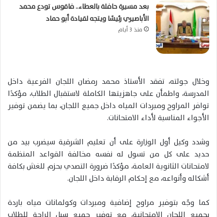
بعد مسيرة حافلة بالعطاء.. فاقوس تودع محمد
الأباصيري رئيسًا ويتجه لقيادة أبو حماد
منذ 3 أيام
وخلال جولته، تفقد الأستاذ محمد رمضان اللجان الفرعية داخل
المدرسة، واطمأن على جاهزيتها الكاملة لاستقبال الطلاب، مؤكدًا
توافر المراوح ومبردات المياه داخل جميع اللجان، بما يضمن توفير
الأجواء المناسبة لأداء الامتحانات.
وشدد وكيل أول الوزارة على أن تعليم الشرقية سيضرب بيد من
حديد على كل من تسول له نفسه مخالفة القواعد المنظمة
لامتحانات الثانوية العامة، مؤكدًا ضرورة التصدي بحزم للغش بكافة
أشكاله وأنواعه، مع إحكام الرقابة داخل اللجان.
كما وجّه بتوفير مراوح إضافية ومبردات وكولمانات مياه باردة
بجميع اللجان الامتحانية، مع توفير جميع سبل الراحة للطلاب