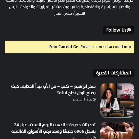
جريدة الوطن اليوم جريدة إلكترونية تقدم أهم الأخبار العربية والعالمية العاجلة
والأخبار السياسية والاقتصادية والفن وبث مباشر للمباريات والحوادث. رئيس
التحرير/ حسن النجار
@Follow Us
Error Can not Get Posts, Incorrect account info.
المشاركات الاخيرة
سحر ابراهيم – تكتب – من الأب تبدأ الحكاية.. كيف
يصنع الرجل نجاح ابنته؟
منذ 8 ساعات
تحديثات جديدة – الذهب اليوم السبت.. عيار 24
يسجل 6966 جنيهًا وسط ترقب الأسواق العالمية
منذ 9 ساعات