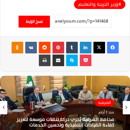
وزير التربية والتعليم
نسخ الرابط
فيسبوك
‫X
لينكدإن
‏Tumblr
بينتيريست
‏Reddit
‏VKontakte
Odnoklassniki
‫Pocket
سكايب
مشاركة عبر البريد
طباعة
الشرقية
الشرقية
منذ 4 أيام
منذ 3 أيام