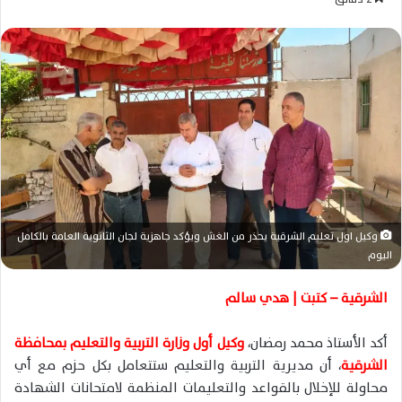
س
ل
ب
ر
ي
د
ا
إ
ل
ك
ت
وكيل اول تعليم الشرقية يحذر من الغش ويؤكد جاهزية لجان الثانوية العامة بالكامل
ر
اليوم
و
ن
الشرقية – كتبت | هدي سالم
ي
ا
أكد الأستاذ محمد رمضان،
وكيل أول وزارة التربية والتعليم بمحافظة
الشرقية
، أن مديرية التربية والتعليم ستتعامل بكل حزم مع أي
محاولة للإخلال بالقواعد والتعليمات المنظمة لامتحانات الشهادة